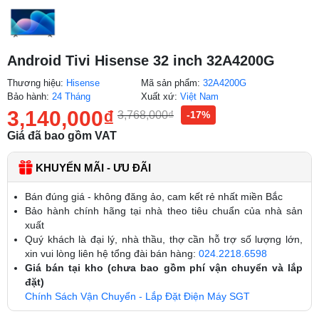
Android Tivi Hisense 32 inch 32A4200G
Thương hiệu:
Hisense
Mã sản phẩm:
32A4200G
Bảo hành:
24 Tháng
Xuất xứ:
Việt Nam
3,140,000
₫
3,768,000
₫
-17%
Giá đã bao gồm VAT
KHUYẾN MÃI - ƯU ĐÃI
Bán đúng giá - không đăng ảo, cam kết rẻ nhất miền Bắc
Bảo hành chính hãng tại nhà theo tiêu chuẩn của nhà sản
xuất
Quý khách là đại lý, nhà thầu, thợ cần hỗ trợ số lượng lớn,
xin vui lòng liên hệ tổng đài bán hàng:
024.2218.6598
Giá bán tại kho (chưa bao gồm phí vận chuyển và lắp
đặt)
Chính Sách Vận Chuyển - Lắp Đặt Điện Máy SGT