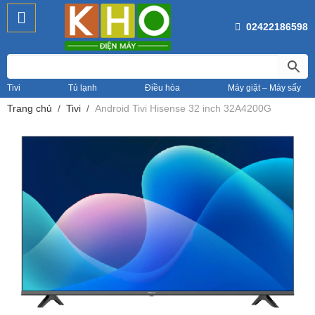
02422186598
Tivi
Tủ lạnh
Điều hòa
Máy giặt – Máy sấy
Trang chủ
Tivi
Android Tivi Hisense 32 inch 32A4200G