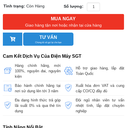
Tình trạng:
Còn Hàng
Số lượng:
MUA NGAY
Giao hàng tận nơi hoặc nhận tại cửa hàng
TƯ VẤN
Chúng tôi sẽ gọi lại cho bạn
Cam Kết Dịch Vụ Của Điện Máy SGT
Hàng chính hãng, mới
Hỗ trợ giao hàng, lắp đặt
100%, nguyên đai, nguyên
Toàn Quốc
kiện
Bảo hành chính hãng tại
Xuất hóa đơn VAT và cung
nơi sử dụng lên tới 3 năm
cấp CO/CQ đầy đủ
Đa dạng hình thức trả góp
Đội ngũ nhân viên tư vấn
lãi suất 0% và qua thẻ tín
nhiệt tình, lắp đặt chuyên
dụng
nghiệp
Tính Năng Nổi Bật