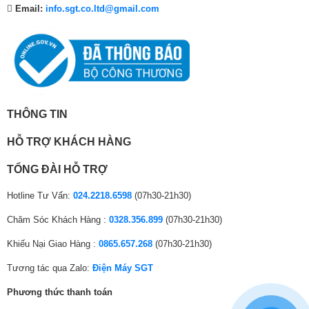
Xuất xứ
Việt Nam
Email:
info.sgt.co.ltd@gmail.com
THÔNG TIN
HỖ TRỢ KHÁCH HÀNG
*Hình ảnh chỉ mang tính chất minh họa sản phẩm
Tiện ích
TỔNG ĐÀI HỖ TRỢ
– Mẫu Android Tivi này được trang bị remote thông minh tích hợp sẵn
micro tìm kiếm bằng giọng nói và trợ lý ảo Google Assistant có tiếng
Hotline Tư Vấn:
024.2218.6598
(07h30-21h30)
Việt.
– Tính năng Chromecast cho phép truyền phát nội dung trên thiết bị di
Chăm Sóc Khách Hàng :
0328.356.899
(07h30-21h30)
động lên màn hình tivi dễ dàng, người xem thưởng thức nội dung trên
màn hình lớn một cách đã mắt hơn.
Khiếu Nại Giao Hàng :
0865.657.268
(07h30-21h30)
Tương tác qua Zalo:
Điện Máy SGT
Phương thức thanh toán