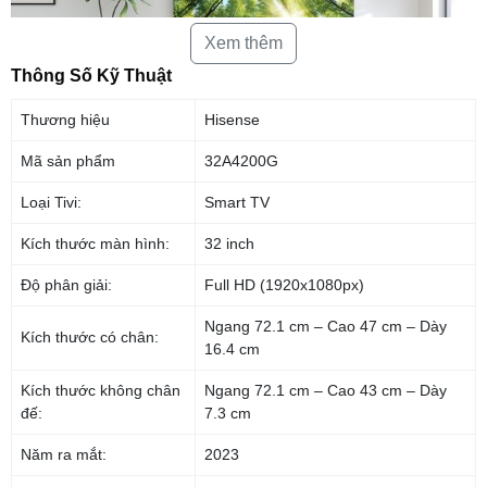
Xem thêm
Thông Số Kỹ Thuật
Thương hiệu
Hisense
Mã sản phẩm
32A4200G
Loại Tivi:
Smart TV
*Hình ảnh chỉ mang tính chất minh họa sản phẩm
Công nghệ hình ảnh
Kích thước màn hình:
32 inch
– Độ phân giải HD mang đến hình ảnh hiển thị sinh động, rõ nét.
– Chất lượng hình ảnh và âm thanh được tối ưu hoá qua bộ xử
Độ phân giải:
Full HD (1920x1080px)
lý MT9216AAATYB mang đến trải nghiệm giải trí ngập tràn, hình ảnh
cuốn hút và lôi kéo cảm xúc người xem.
Ngang 72.1 cm – Cao 47 cm – Dày
Kích thước có chân:
Mời bạn xem thêm: Những độ phân giải màn hình phổ biến hiện nay trên
16.4 cm
tivi
Kích thước không chân
Ngang 72.1 cm – Cao 43 cm – Dày
đế:
7.3 cm
Năm ra mắt:
2023