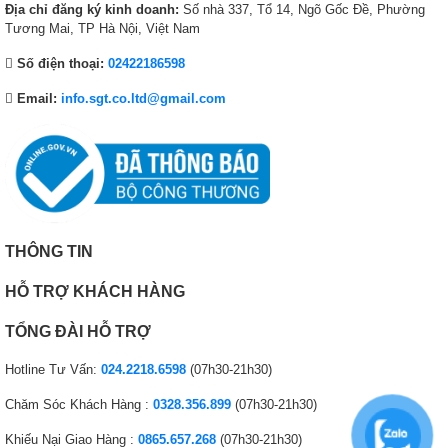
Địa chỉ đăng ký kinh doanh:
Số nhà 337, Tổ 14, Ngõ Gốc Đề, Phường
Tương Mai, TP Hà Nội, Việt Nam
Số điện thoại:
02422186598
Email:
info.sgt.co.ltd@gmail.com
THÔNG TIN
HỖ TRỢ KHÁCH HÀNG
TỔNG ĐÀI HỖ TRỢ
Hotline Tư Vấn:
024.2218.6598
(07h30-21h30)
Chăm Sóc Khách Hàng :
0328.356.899
(07h30-21h30)
Khiếu Nại Giao Hàng :
0865.657.268
(07h30-21h30)