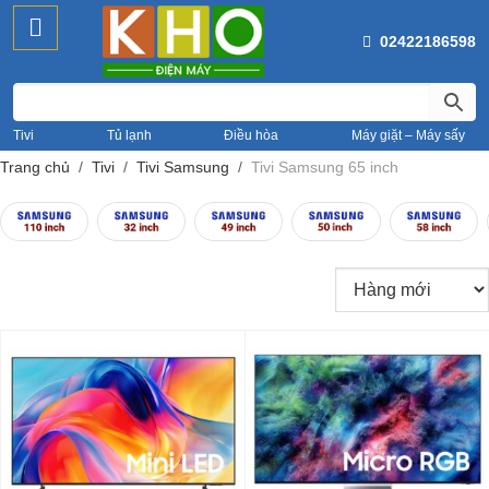
02422186598
Tivi
Tủ lạnh
Điều hòa
Máy giặt – Máy sấy
Trang chủ
Tivi
Tivi Samsung
Tivi Samsung 65 inch