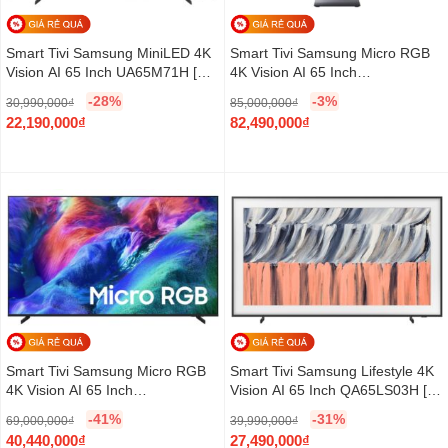
Smart Tivi Samsung MiniLED 4K
Smart Tivi Samsung Micro RGB
Vision AI 65 Inch UA65M71H [
4K Vision AI 65 Inch
65M71H ]
MRA65R95H [ 65R95H ]
-28%
-3%
30,990,000
₫
85,000,000
₫
G
G
22,190,000
₫
82,490,000
₫
i
G
i
G
á
i
á
i
g
á
g
á
ố
h
ố
h
c
i
c
i
l
ệ
l
ệ
à
n
à
n
:
t
:
t
3
ạ
8
ạ
0
i
5
i
,
l
,
l
Smart Tivi Samsung Micro RGB
Smart Tivi Samsung Lifestyle 4K
9
à
0
à
4K Vision AI 65 Inch
Vision AI 65 Inch QA65LS03H [
9
:
0
:
MRA65R85H [ 65R85H ]
65LS03H ]
-41%
-31%
69,000,000
₫
39,990,000
₫
0
2
0
8
G
G
40,440,000
₫
27,490,000
₫