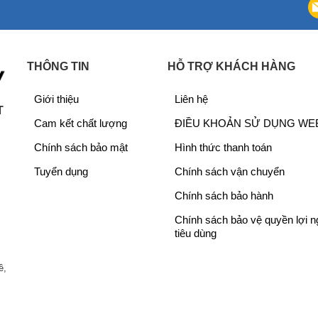
0
0
0
0
0
0
₫
₫
THÔNG TIN
HỖ TRỢ KHÁCH HÀNG
.
.
Giới thiệu
Liên hệ
T
Cam kết chất lượng
ĐIỀU KHOẢN SỬ DỤNG WE
Chính sách bảo mật
Hình thức thanh toán
Tuyển dụng
Chính sách vận chuyển
Chính sách bảo hành
Chính sách bảo vệ quyền lợi 
tiêu dùng
ề,