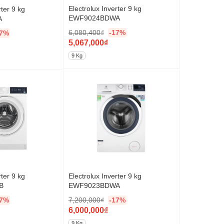
Electrolux Inverter 9 kg
rter 9 kg
EWF9024BDWA
A
6,080,400
₫
-17%
17%
G
5,067,000
₫
i
G
9 Kg
á
i
g
á
ố
h
c
i
l
ệ
à
n
:
t
6
ạ
,
i
0
l
Electrolux Inverter 9 kg
rter 9 kg
EWF9023BDWA
B
8
à
0
:
7,200,000
₫
-17%
17%
G
6,000,000
₫
,
5
i
G
4
,
9 Kg