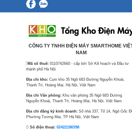
l
ệ
l
ệ
.
0
0
à
n
à
n
0
0
:
t
:
t
0
0
9
ạ
8
ạ
₫
₫
,
i
,
i
.
.
7
l
6
l
2
à
4
à
CÔNG TY TNHH ĐIỆN MÁY SMARTHOME VIỆ
0
:
0
:
NAM
,
8
,
7
Mã số thuế:
0110742660 - cấp bởi Sở Kế hoạch và Đầu tư
0
,
0
,
thành phố Hà Nội
0
1
0
2
0
0
0
0
Địa chỉ kho:
Cụm kho 35 Ngõ 683 Đường Nguyễn Khoái,
Thanh Trì, Hoàng Mai, Hà Nội, Việt Nam
₫
0
₫
0
.
,
.
,
Địa chỉ Văn phòng:
Khu văn phòng 35 Ngõ 683 Đường
0
0
Nguyễn Khoái, Thanh Trì, Hoàng Mai, Hà Nội, Việt Nam
0
0
Địa chỉ đăng ký kinh doanh:
Số nhà 337, Tổ 14, Ngõ Gốc Đ
0
0
Phường Tương Mai, TP Hà Nội, Việt Nam
₫
₫
Số điện thoại:
02422186598
.
.