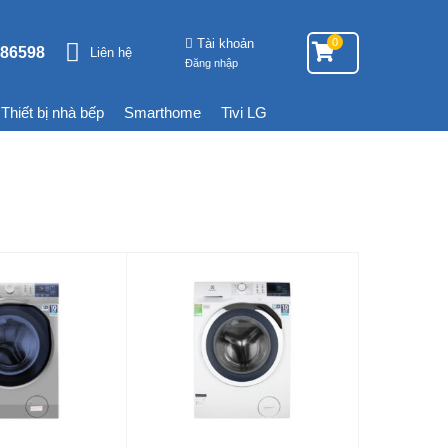
Tài khoản
0
86598
Liên hệ
Đăng nhập
Thiết bị nhà bếp
Smarthome
Tivi LG