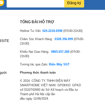
0
Đăng ký
0
0
₫
TỔNG ĐÀI HỖ TRỢ
.
Hotline Tư Vấn:
024.2218.6598
(07h30-21h30)
Chăm Sóc Khách Hàng :
0328.356.899
(07h30-
BSITE
21h30)
Khiếu Nại Giao Hàng :
0865.657.268
(07h30-
21h30)
Tương tác qua Zalo:
Điện Máy SGT
người
Phương thức thanh toán
© 2024. CÔNG TY TNHH ĐIỆN MÁY
SMARTHOME VIỆT NAM. GPDKKD: GPKD
số 0110742660 do Sở Kế hoạch và Đầu tư
Thành phố Hà Nội cấp lần
đầu ngày 11/06/2024.