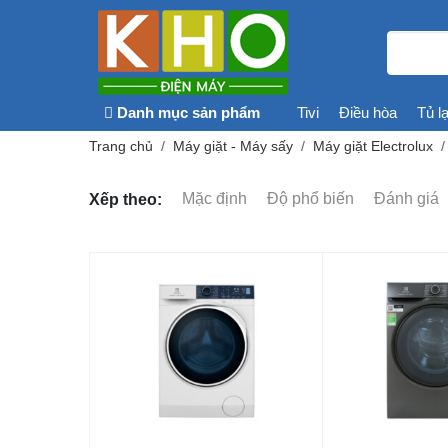
Danh mục sản phẩm
Tivi
Điều hòa
Tủ l
Trang chủ
Máy giặt - Máy sấy
Máy giặt Electrolux
Mặc định
Độ phổ biến
Đánh giá
Xếp theo: