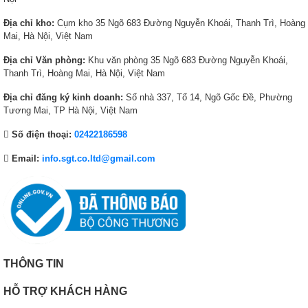
₫
0
Địa chỉ kho:
Cụm kho 35 Ngõ 683 Đường Nguyễn Khoái, Thanh Trì, Hoàng
.
,
Mai, Hà Nội, Việt Nam
0
0
Địa chỉ Văn phòng:
Khu văn phòng 35 Ngõ 683 Đường Nguyễn Khoái,
0
Thanh Trì, Hoàng Mai, Hà Nội, Việt Nam
₫
Địa chỉ đăng ký kinh doanh:
Số nhà 337, Tổ 14, Ngõ Gốc Đề, Phường
.
Tương Mai, TP Hà Nội, Việt Nam
Số điện thoại:
02422186598
Email:
info.sgt.co.ltd@gmail.com
THÔNG TIN
HỖ TRỢ KHÁCH HÀNG