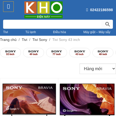
02422186598
Tivi
Tủ lạnh
Điều hòa
Máy giặt – Máy sấy
Trang chủ
Tivi
Tivi Sony
Tivi Sony 43 inch