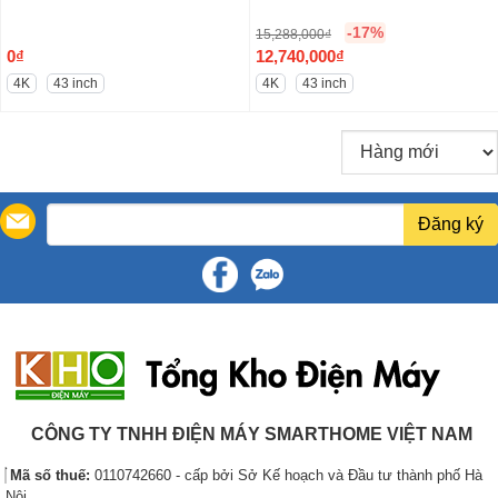
0
:
0
:
-17%
15,288,000
₫
0
1
,
4
G
0
₫
12,740,000
₫
,
0
0
,
i
G
4K
43 inch
4K
43 inch
0
,
0
5
á
i
0
0
0
0
g
á
0
0
₫
0
ố
h
₫
0
.
,
c
i
.
,
0
l
ệ
0
0
Đăng ký
à
n
0
0
:
t
0
₫
1
ạ
₫
.
5
i
.
,
l
2
à
8
:
8
1
,
2
CÔNG TY TNHH ĐIỆN MÁY SMARTHOME VIỆT NAM
0
,
0
7
Mã số thuế:
0110742660 - cấp bởi Sở Kế hoạch và Đầu tư thành phố Hà
0
4
Nội