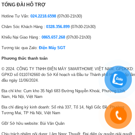
TỔNG ĐÀI HỖ TRỢ
Hotline Tư Vấn:
024.2218.6598
(07h30-21h30)
Chăm Sóc Khách Hàng :
0328.356.899
(07h30-21h30)
Khiếu Nại Giao Hàng :
0865.657.268
(07h30-21h30)
Tương tác qua Zalo:
Điện Máy SGT
Phương thức thanh toán
© 2024. CÔNG TY TNHH ĐIỆN MÁY SMARTHOME VIỆT NAM. GPDKKD:
GPKD số 0110742660 do Sở Kế hoạch và Đầu tư Thành phố Hà Nội cấp lần
đầu ngày 11/06/2024.
Địa chỉ kho: Cụm kho 35 Ngõ 683 Đường Nguyễn Khoái, Phường Lĩnh
Nam, Hà Nội, Việt Nam
Địa chỉ đăng ký kinh doanh: Số nhà 337, Tổ 14, Ngõ Gốc Đề, Phường
Tương Mai, TP Hà Nội, Việt Nam
GĐ/ Sở hữu website: Bùi Văn Quân
Chịu trách nhiệm nội dung: Lâm Ngọc Thuyết. Đại diện ủy quyền giải quyết