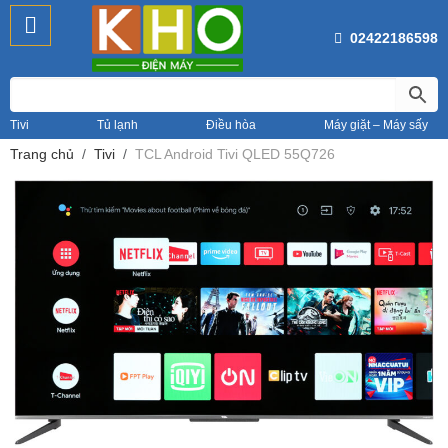
02422186598
Tivi
Tủ lạnh
Điều hòa
Máy giặt – Máy sấy
Trang chủ
Tivi
TCL Android Tivi QLED 55Q726