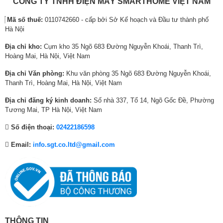
CÔNG TY TNHH ĐIỆN MÁY SMARTHOME VIỆT NAM
Netflix
7
1
3
1
0
3
Galaxy Play (Fim+)
Mã số thuế:
0110742660 - cấp bởi Sở Kế hoạch và Đầu tư thành phố
,
2
,
7
,
0
Hà Nội
Clip TV
6
,
6
,
0
,
FPT Play
0
2
0
9
0
1
Địa chỉ kho:
Cụm kho 35 Ngõ 683 Đường Nguyễn Khoái, Thanh Trì,
MyTV
0
4
0
7
0
5
Hoàng Mai, Hà Nội, Việt Nam
Zing TV
₫
8
₫
8
₫
0
Ứng dụng phổ biến:
POPS Kids
Địa chỉ Văn phòng:
Khu văn phòng 35 Ngõ 683 Đường Nguyễn Khoái,
.
,
.
,
.
,
VTV Go
Thanh Trì, Hoàng Mai, Hà Nội, Việt Nam
0
0
0
VTVcab ON
0
0
0
Địa chỉ đăng ký kinh doanh:
Số nhà 337, Tổ 14, Ngõ Gốc Đề, Phường
VieON
0
0
0
Tương Mai, TP Hà Nội, Việt Nam
Tăng cường hiển thị màu sắc, độ tương phản
MP3 Zing
₫
₫
₫
qua công nghệ Dolby Vision
Nhaccuatui
Số điện thoại:
02422186598
.
.
.
Spotify
Tivi được thiết lập Dolby Vision, màn hình tăng cường hiển thị vùng sáng
Google Play
Email:
info.sgt.co.ltd@gmail.com
– tối rõ ràng, cho số lượng màu rộng hơn, độ sáng cao hơn, giúp người
Trình duyệt web
xem được thưởng thức các thước phim chất lượng cao, đúng chất điện
ảnh.
Micro tích hợp trên TV điều khiển giọng
Tiện ích thông minh
nói rảnh tay
khác:
Gọi video qua Google Duo (mua thêm
camera)
THÔNG TIN