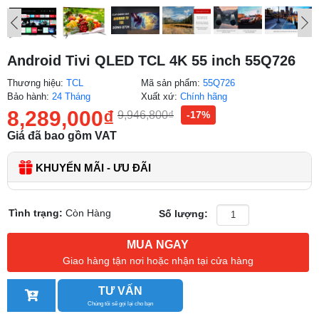
Android Tivi QLED TCL 4K 55 inch 55Q726
Thương hiệu:
TCL
Mã sản phẩm:
55Q726
Bảo hành:
24 Tháng
Xuất xứ:
Chính hãng
8,289,000
₫
9,946,800
₫
-17%
Giá đã bao gồm VAT
KHUYẾN MÃI - ƯU ĐÃI
Tình trạng:
Còn Hàng
Số lượng:
MUA NGAY
Giao hàng tận nơi hoặc nhận tại cửa hàng
TƯ VẤN
Chúng tôi sẽ gọi lại cho bạn