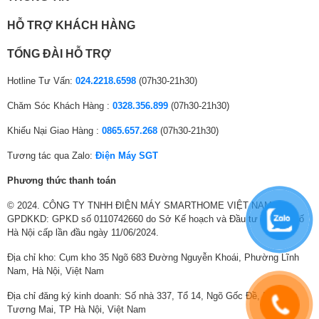
Công nghệ âm thanh
HỖ TRỢ KHÁCH HÀNG
Tổng công suất loa:
19W
TỔNG ĐÀI HỖ TRỢ
Số lượng loa:
2 loa
Hotline Tư Vấn:
024.2218.6598
(07h30-21h30)
Dolby Atmos
Âm thanh vòm:
Âm thanh vòm DTS HD
Chăm Sóc Khách Hàng :
0328.356.899
(07h30-21h30)
Kết nối với loa tivi:
Có
Khiếu Nại Giao Hàng :
0865.657.268
(07h30-21h30)
Dải màu rộng, hình ảnh chi tiết hơn với công
nghệ HDR10
Các công nghệ khác:
Hệ thống loa Onkyo đỉnh cao
Tương tác qua Zalo:
Điện Máy SGT
Android tivi TCL hỗ trợ công nghệ dải tương phản động HDR 10 tái tạo
Cổng kết nối
Phương thức thanh toán
chuẩn xác các màu sáng, màu tối, độ tương phản cao giúp tạo nên màn
hình sắc sảo, rực rỡ ngoạn mục.
© 2024. CÔNG TY TNHH ĐIỆN MÁY SMARTHOME VIỆT NAM.
Cổng mạng LAN
Kết nối Internet:
GPDKKD: GPKD số 0110742660 do Sở Kế hoạch và Đầu tư Thành phố
Wifi
Hà Nội cấp lần đầu ngày 11/06/2024.
Kết nối không dây:
Bluetooth (Kết nối loa, thiết bị di động)
Địa chỉ kho: Cụm kho 35 Ngõ 683 Đường Nguyễn Khoái, Phường Lĩnh
Nam, Hà Nội, Việt Nam
USB:
2 cổng USB A
Địa chỉ đăng ký kinh doanh: Số nhà 337, Tổ 14, Ngõ Gốc Đề, Phường
Cổng nhận hình ảnh,
3 cổng HDMI có 1 cổng HDMI eARC
Tương Mai, TP Hà Nội, Việt Nam
âm thanh:
(ARC), 1 cổng Composite