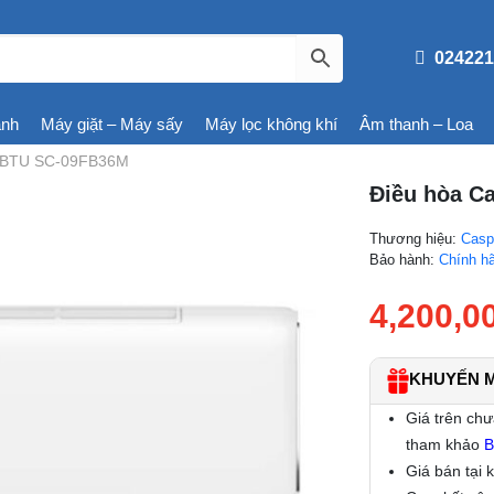
024221
ạnh
Máy giặt – Máy sấy
Máy lọc không khí
Âm thanh – Loa
0 BTU SC-09FB36M
Điều hòa C
Thương hiệu:
Casp
Bảo hành:
Chính h
4,200,0
KHUYẾN MÃ
Giá trên chư
tham khảo
B
Giá bán tại 