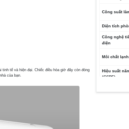
Công suất là
Diện tích phò
Công nghệ ti
điện
Môi chất lạnh
i tinh tế và hiện đại. Chiếc điều hòa giờ đây còn đóng
Hiệu suất nă
 nhà của bạn.
(CSPF)
Chế độ làm l
nhanh
Công nghệ lọ
Chức năng tự
sạch