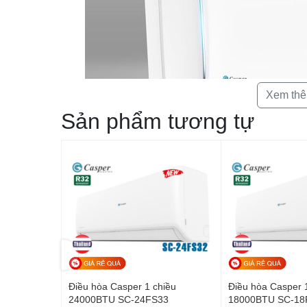
Xem th
Sản phẩm tương tự
Tính năng
Điều hòa Casper 1 chiều được trang bị chế độ làm lạnh nha
dễ chịu, mang lại cảm giác mát mẻ trong những ngày nắng n
000 BTU 2
Điều hòa Casper 1 chiều
Điều hòa Casper 
24000BTU SC-24FS33
18000BTU SC-18