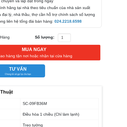
 chuyển và lắp đặt trong ngày
nh hãng tại nhà theo tiêu chuẩn của nhà sản xuất
 đại lý, nhà thầu, thợ cần hỗ trợ chính sách số lượng
 lòng liên hệ tổng đài bán hàng:
024.2218.6598
 Hàng
Số lượng:
MUA NGAY
iao hàng tận nơi hoặc nhận tại cửa hàng
TƯ VẤN
Chúng tôi sẽ gọi lại cho bạn
 Thuật
SC-09FB36M
Điều hòa 1 chiều (Chỉ làm lạnh)
Treo tường