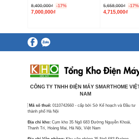
8,400,000
₫
-17%
5,658,000
₫
-17%
G
G
7,000,000
₫
4,715,000
₫
i
G
i
G
á
i
á
i
g
á
g
á
ố
h
ố
h
c
i
c
i
l
ệ
l
ệ
Làm Lạnh Nhanh Turbo
à
n
à
n
Kích hoạt chế độ Turbo, điều hòa tự động điều chỉnh nhiệt đ
:
t
:
t
đa, giúp bạn tận hưởng ngay bầu không khí dễ chịu mát mẻ.
8
ạ
5
ạ
,
i
,
i
CÔNG TY TNHH ĐIỆN MÁY SMARTHOME VIỆ
4
l
6
l
NAM
0
à
5
à
Mã số thuế:
0110742660 - cấp bởi Sở Kế hoạch và Đầu tư
0
:
8
:
thành phố Hà Nội
,
7
,
4
Địa chỉ kho:
Cụm kho 35 Ngõ 683 Đường Nguyễn Khoái,
0
,
0
,
Thanh Trì, Hoàng Mai, Hà Nội, Việt Nam
0
0
0
7
0
0
0
1
Địa chỉ Văn phòng:
Khu văn phòng 35 Ngõ 683 Đường