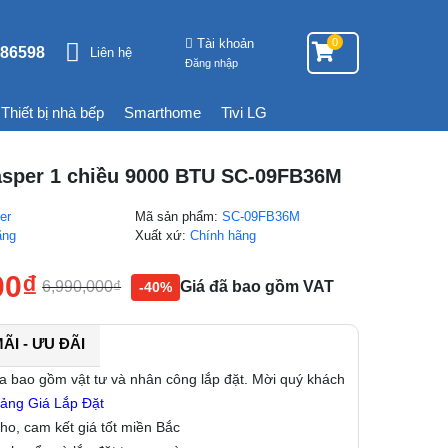
Tài khoản
0
86598
Liên hệ
Đăng nhập
Thiết bị nhà bếp
Smarthome
Tivi LG
asper 1 chiều 9000 BTU SC-09FB36M
er
Mã sản phẩm:
SC-09FB36M
ãng
Xuất xứ:
Chính hãng
00
₫
6,990,000
₫
Giá đã bao gồm VAT
-40%
I - ƯU ĐÃI
a bao gồm vật tư và nhân công lắp đặt. Mời quý khách
ảng Giá Lắp Đặt
kho, cam kết giá tốt miền Bắc