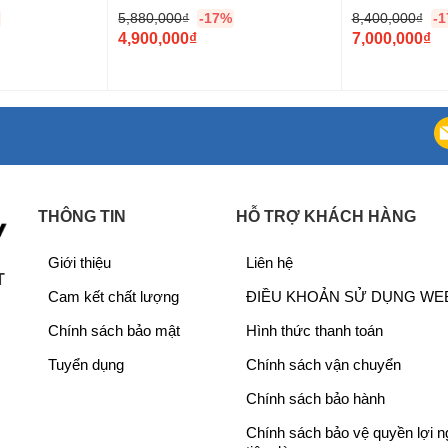
5,880,000
₫
-17%
8,400,000
₫
-
G
G
4,900,000
₫
7,000,000
₫
i
G
i
G
á
i
á
i
g
á
g
á
ố
h
ố
h
c
i
c
i
l
ệ
l
ệ
à
n
à
n
THÔNG TIN
HỖ TRỢ KHÁCH HÀNG
ộ cài đặt về 16°C, kết hợp đưa tốc độ gió lên mức tối
:
t
:
t
5
ạ
8
ạ
Giới thiệu
Liên hệ
,
i
,
i
T
Cam kết chất lượng
ĐIỀU KHOẢN SỬ DỤNG WE
8
l
4
l
8
à
0
à
Chính sách bảo mật
Hình thức thanh toán
0
:
0
:
Tuyển dụng
Chính sách vận chuyển
,
4
,
7
0
,
0
,
Chính sách bảo hành
0
9
0
0
Chính sách bảo vệ quyền lợi 
0
0
0
0