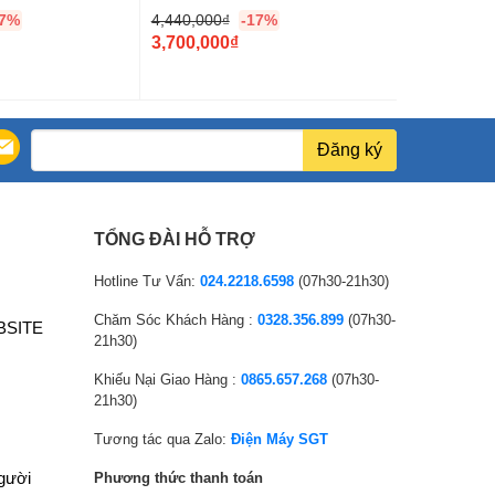
17%
4,440,000
₫
-17%
11,891,999
G
G
3,700,000
₫
9,909,999
i
G
i
G
á
i
á
i
g
á
g
á
ố
h
ố
h
Đăng ký
c
i
c
i
l
ệ
l
ệ
à
n
à
n
TỔNG ĐÀI HỖ TRỢ
:
t
:
t
4
ạ
1
ạ
Hotline Tư Vấn:
024.2218.6598
(07h30-21h30)
,
i
1
i
Chăm Sóc Khách Hàng :
0328.356.899
(07h30-
BSITE
4
l
,
l
21h30)
4
à
8
à
Khiếu Nại Giao Hàng :
0865.657.268
(07h30-
0
:
9
:
21h30)
,
3
1
9
0
,
,
,
Tương tác qua Zalo:
Điện Máy SGT
0
7
9
9
người
Phương thức thanh toán
0
0
9
0