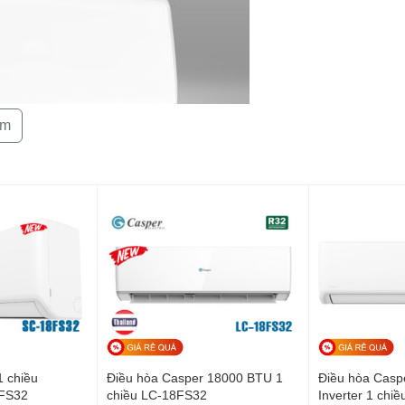
Cảm biến nhi
thông minh
Cấu trúc dàn 
Cơ chế vận h
êm
tĩnh lặng
Kích thước d
(RxCxS)
Kích thước d
(RxCxS)
nh Turbo, giúp không gian nhanh chóng đạt mức nhiệt
Khối lượng d
óng.
Khối lượng d
Kích thước 
ống đồng
1 chiều
Điều hòa Casper 18000 BTU 1
Điều hòa Casp
FS32
chiều LC-18FS32
Inverter 1 chi