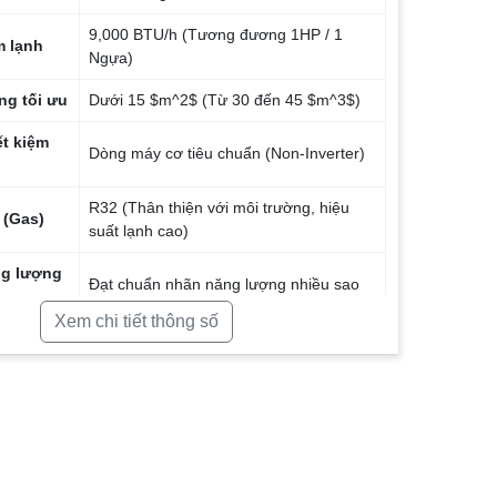
9,000 BTU/h (Tương đương 1HP / 1
m lạnh
Ngựa)
ng tối ưu
Dưới 15 $m^2$ (Từ 30 đến 45 $m^3$)
ết kiệm
Dòng máy cơ tiêu chuẩn (Non-Inverter)
R32 (Thân thiện với môi trường, hiệu
 (Gas)
suất lạnh cao)
ng lượng
Đạt chuẩn nhãn năng lượng nhiều sao
Xem chi tiết thông số
ạnh
Turbo (Làm lạnh không gian phòng
trong 30 giây)
c khí
Tấm lọc bụi mịn tiêu chuẩn
 làm
iClean (Tự động đóng băng và sấy khô
dàn lạnh)