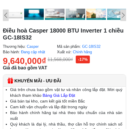
Điều hoà Casper 18000 BTU Inverter 1 chiều
GC-18IS32
Thương hiệu:
Casper
Mã sản phẩm:
GC-18IS32
Bảo hành:
Đang cập nhật
Xuất xứ:
Chính hãng
9,640,000
₫
11,568,000
₫
-17%
Giá đã bao gồm VAT
KHUYẾN MÃI - ƯU ĐÃI
Giá trên chưa bao gồm vật tư và nhân công lắp đặt. Mời quý
khách tham khảo
Bảng Giá Lắp Đặt
Giá bán tại kho, cam kết giá tốt miền Bắc
Cam kết vận chuyển và lắp đặt trong ngày
Bảo hành chính hãng tại nhà theo tiêu chuẩn của nhà sản
xuất
Quý khách là đại lý, nhà thầu, thợ cần hỗ trợ chính sách số