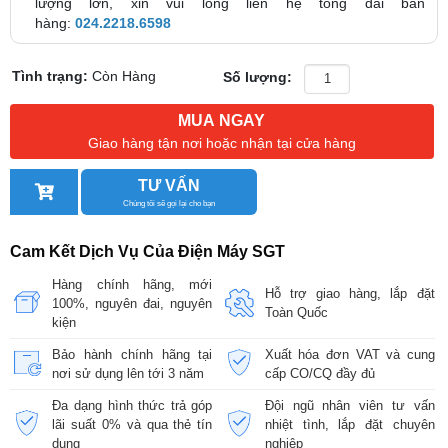
lượng lớn, xin vui lòng liên hệ tổng đài bán
hàng:
024.2218.6598
Tình trạng:
Còn Hàng
Số lượng:
MUA NGAY
Giao hàng tận nơi hoặc nhận tại cửa hàng
TƯ VẤN
Chúng tôi sẽ gọi lại cho bạn
Cam Kết Dịch Vụ Của Điện Máy SGT
Hàng chính hãng, mới
Hỗ trợ giao hàng, lắp đặt
100%, nguyên đai, nguyên
Toàn Quốc
kiện
Bảo hành chính hãng tại
Xuất hóa đơn VAT và cung
nơi sử dụng lên tới 3 năm
cấp CO/CQ đầy đủ
Đa dạng hình thức trả góp
Đội ngũ nhân viên tư vấn
lãi suất 0% và qua thẻ tín
nhiệt tình, lắp đặt chuyên
dụng
nghiệp