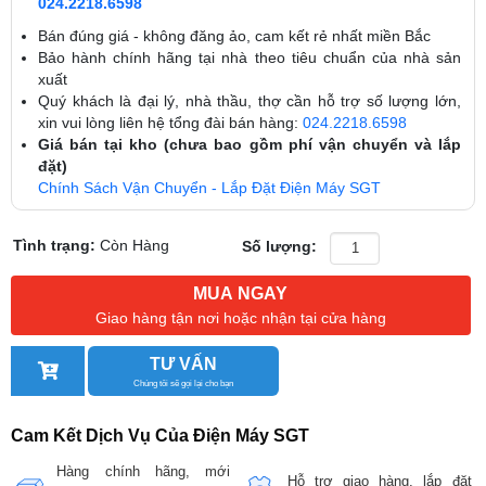
024.2218.6598
Bán đúng giá - không đăng ảo, cam kết rẻ nhất miền Bắc
Bảo hành chính hãng tại nhà theo tiêu chuẩn của nhà sản
xuất
Quý khách là đại lý, nhà thầu, thợ cần hỗ trợ số lượng lớn,
xin vui lòng liên hệ tổng đài bán hàng:
024.2218.6598
Giá bán tại kho (chưa bao gồm phí vận chuyển và lắp
đặt)
Chính Sách Vận Chuyển - Lắp Đặt Điện Máy SGT
Tình trạng:
Còn Hàng
Số lượng:
MUA NGAY
Giao hàng tận nơi hoặc nhận tại cửa hàng
TƯ VẤN
Chúng tôi sẽ gọi lại cho bạn
Cam Kết Dịch Vụ Của Điện Máy SGT
Hàng chính hãng, mới
Hỗ trợ giao hàng, lắp đặt