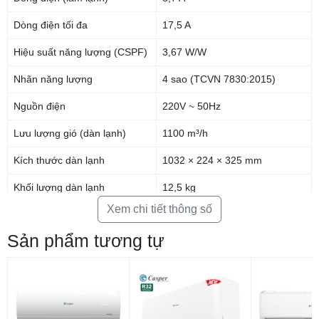
Dòng điện tối đa
17,5 A
Thiết Kế Thanh Lịch, Sang Trọng
Hiệu suất năng lượng (CSPF)
3,67 W/W
Ấn tượng đầu tiên mà
Điều hoà Casper 24000 BTU 1 chiều SC-
24FB36A
mang lại đó là thiết kế bo cạnh viền, tông màu trắng thanh lịch
Nhãn năng lượng
4 sao (TCVN 7830:2015)
cho tổng thể thiết kế sang trọng, tinh tế, trang trí hài hòa với các món đồ
nội thất khác trong gian phòng của bạn.
Nguồn điện
220V ~ 50Hz
Lưu lượng gió (dàn lạnh)
1100 m³/h
Kích thước dàn lạnh
1032 × 224 × 325 mm
Khối lượng dàn lạnh
12,5 kg
Xem chi tiết thông số
Kích thước dàn nóng
860 × 310 × 650 mm
Sản phẩm tương tự
Khối lượng dàn nóng
45 kg
Môi chất lạnh
R32
Đường kính ống lỏng
6,35 mm