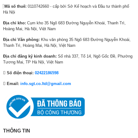
,
4
,
5
0
1
Mã số thuế:
0110742660 - cấp bởi Sở Kế hoạch và Đầu tư thành phố
1
,
8
,
,
1
Hà Nội
6
7
7
9
0
,
0
2
2
3
0
0
Địa chỉ kho:
Cụm kho 35 Ngõ 683 Đường Nguyễn Khoái, Thanh Trì,
₫
4
₫
4
0
0
Hoàng Mai, Hà Nội, Việt Nam
.
,
.
,
₫
0
Địa chỉ Văn phòng:
Khu văn phòng 35 Ngõ 683 Đường Nguyễn Khoái,
3
0
.
,
Thanh Trì, Hoàng Mai, Hà Nội, Việt Nam
0
6
0
0
0
0
Địa chỉ đăng ký kinh doanh:
Số nhà 337, Tổ 14, Ngõ Gốc Đề, Phường
₫
₫
0
Tương Mai, TP Hà Nội, Việt Nam
.
.
₫
Nguyên lý hoạt động của chế độ Turbo là tăng hiệu suất hoạt động của
Số điện thoại:
02422186598
máy nén và quạt, đảm bảo luồng khí mát được phân bổ đều và nhanh
.
chóng. Tuy nhiên, bạn nên lưu ý không sử dụng chế độ này trong thời
Email:
info.sgt.co.ltd@gmail.com
gian dài để tránh tiêu thụ điện năng lớn và ảnh hưởng đến tuổi thọ của
máy.
Chức năng tự Làm Sạch IClean
Khi chọn chức năng iClean, ngay lập tức
điều hòa Casper 24000 btu 1
chiều SC-24FB36A
sẽ tự động kích hoạt chế độ tự làm sạch trong vòng
20 phút với 5 bước:
THÔNG TIN
1.
Đóng băng