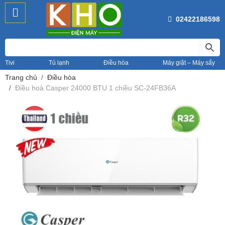
02422186598
Tivi
Tủ lạnh
Điều hòa
Máy giặt – Máy sấy
Trang chủ
Điều hòa
Điều hoà Casper 24000 BTU 1 chiều SC-24FB36A