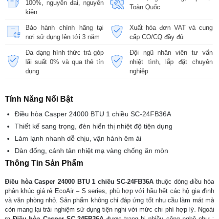
100%, nguyên đai, nguyên
Toàn Quốc
kiện
Bảo hành chính hãng tại
Xuất hóa đơn VAT và cung
nơi sử dụng lên tới 3 năm
cấp CO/CQ đầy đủ
Đa dạng hình thức trả góp
Đội ngũ nhân viên tư vấn
lãi suất 0% và qua thẻ tín
nhiệt tình, lắp đặt chuyên
dụng
nghiệp
Tính Năng Nổi Bật
Điều hòa Casper 24000 BTU 1 chiều SC-24FB36A
Thiết kế sang trọng, đèn hiển thị nhiệt độ tiện dụng
Làm lạnh nhanh dễ chịu, vận hành êm ái
Dàn đống, cánh tản nhiệt mạ vàng chống ăn mòn
Thông Tin Sản Phẩm
Điều hòa Casper 24000 BTU 1 chiều SC-24FB36A
thuộc dòng điều hòa
phân khúc giá rẻ EcoAir – S series, phù hợp với hầu hết các hộ gia đình
và văn phòng nhỏ. Sản phẩm không chỉ đáp ứng tốt nhu cầu làm mát mà
còn mang lại trải nghiệm sử dụng tiện nghi với mức chi phí hợp lý. Ngoài
ra
Điều hòa Casper SC-24FB36A
được trang bị nhiều công nghệ như :