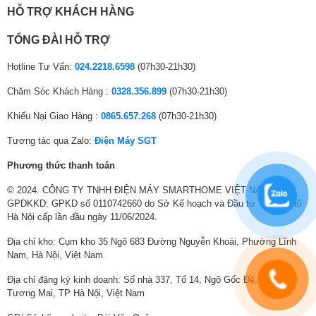
2.
Rã băng
HỖ TRỢ KHÁCH HÀNG
3.
Cuốn trôi
4.
Làm nóng sấy khô
TỔNG ĐÀI HỖ TRỢ
5.
Quạt tự động khô hơi ẩm
giúp ngăn ngừa sự hình thành vi khuẩn, nấm mốc trong dàn lạnh, mang
Hotline Tư Vấn:
024.2218.6598
(07h30-21h30)
đến không gian sống trong lành hơn.
Chăm Sóc Khách Hàng :
0328.356.899
(07h30-21h30)
Khiếu Nại Giao Hàng :
0865.657.268
(07h30-21h30)
Tương tác qua Zalo:
Điện Máy SGT
Phương thức thanh toán
© 2024. CÔNG TY TNHH ĐIỆN MÁY SMARTHOME VIỆT NAM.
GPDKKD: GPKD số 0110742660 do Sở Kế hoạch và Đầu tư Thành phố
Hà Nội cấp lần đầu ngày 11/06/2024.
Địa chỉ kho: Cụm kho 35 Ngõ 683 Đường Nguyễn Khoái, Phường Lĩnh
Nam, Hà Nội, Việt Nam
Địa chỉ đăng ký kinh doanh: Số nhà 337, Tổ 14, Ngõ Gốc Đề, Phường
Tương Mai, TP Hà Nội, Việt Nam