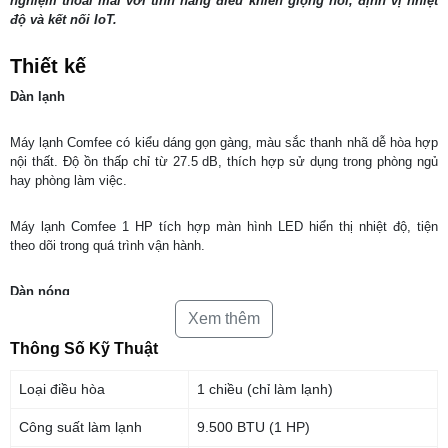
nghiệm thoải mái với tính năng điều khiển giọng nói, định vị nhiệt
độ và kết nối IoT.
Thiết kế
Dàn lạnh
Máy lạnh Comfee có kiểu dáng gọn gàng, màu sắc thanh nhã dễ hòa hợp
nội thất. Độ ồn thấp chỉ từ 27.5 dB, thích hợp sử dụng trong phòng ngủ
hay phòng làm việc.
Máy lạnh Comfee 1 HP tích hợp màn hình LED hiển thị nhiệt độ, tiện
theo dõi trong quá trình vận hành.
Dàn nóng
Xem thêm
Sản phẩm sử dụng ống đồng và lá tản nhiệt nhôm phủ lớp Golden
Thông Số Kỹ Thuật
Coating chống ăn mòn, đảm bảo độ bền cao ngay cả trong môi trường
nóng ẩm.
Loại điều hòa
1 chiều (chỉ làm lạnh)
Công suất làm lạnh
9.500 BTU (1 HP)