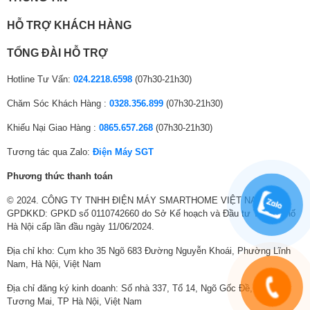
Dòng điện vào
Dàn nóng hoặc dàn lạnh
HỖ TRỢ KHÁCH HÀNG
Khả năng lọc không khí
Nguồn điện hoạt động
1 pha
Máy lạnh không chỉ làm mát mà còn cải thiện chất lượng không khí nhờ
TỔNG ĐÀI HỖ TRỢ
bộ lọc kép Dual Filtration cùng công nghệ Ionizer. Hệ thống này giúp loại
Số lượng kết nối dàn
bỏ bụi bẩn, khử mùi và giảm thiểu vi khuẩn trong phòng, mang lại không
Hotline Tư Vấn:
024.2218.6598
(07h30-21h30)
1
lạnh tối đa
gian trong lành hơn, an toàn hơn cho sức khỏe gia đình.
Chăm Sóc Khách Hàng :
0328.356.899
(07h30-21h30)
Thương hiệu
Comfee
Khiếu Nại Giao Hàng :
0865.657.268
(07h30-21h30)
Sản xuất tại
Thái Lan
Tương tác qua Zalo:
Điện Máy SGT
Bảo hành máy
3 năm
Phương thức thanh toán
Bảo hành máy nén
5 năm
© 2024. CÔNG TY TNHH ĐIỆN MÁY SMARTHOME VIỆT NAM.
GPDKKD: GPKD số 0110742660 do Sở Kế hoạch và Đầu tư Thành phố
Hà Nội cấp lần đầu ngày 11/06/2024.
Địa chỉ kho: Cụm kho 35 Ngõ 683 Đường Nguyễn Khoái, Phường Lĩnh
Nam, Hà Nội, Việt Nam
Địa chỉ đăng ký kinh doanh: Số nhà 337, Tổ 14, Ngõ Gốc Đề, Phường
Tương Mai, TP Hà Nội, Việt Nam
*Hình ảnh chỉ mang tính chất minh họa