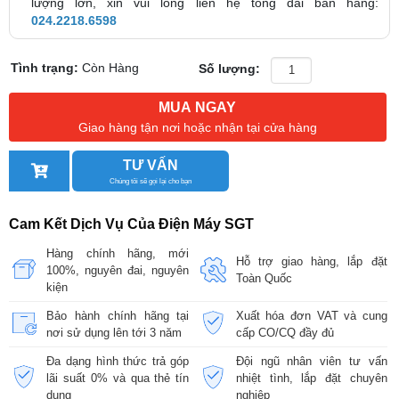
lượng lớn, xin vui lòng liên hệ tổng đài bán hàng:
024.2218.6598
Tình trạng:
Còn Hàng
Số lượng:
MUA NGAY
Giao hàng tận nơi hoặc nhận tại cửa hàng
TƯ VẤN
Chúng tôi sẽ gọi lại cho bạn
Cam Kết Dịch Vụ Của Điện Máy SGT
Hàng chính hãng, mới
Hỗ trợ giao hàng, lắp đặt
100%, nguyên đai, nguyên
Toàn Quốc
kiện
Bảo hành chính hãng tại
Xuất hóa đơn VAT và cung
nơi sử dụng lên tới 3 năm
cấp CO/CQ đầy đủ
Đa dạng hình thức trả góp
Đội ngũ nhân viên tư vấn
lãi suất 0% và qua thẻ tín
nhiệt tình, lắp đặt chuyên
dụng
nghiệp