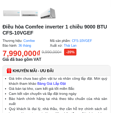
Điều hòa Comfee inverter 1 chiều 9000 BTU
CFS-10VGEF
Thương hiệu:
Comfee
Mã sản phẩm:
CFS-10VGEF
Bảo hành:
36 tháng
Xuất xứ:
Thái Lan
7,990,000
₫
9,990,000
₫
-20%
Giá đã bao gồm VAT
KHUYẾN MÃI - ƯU ĐÃI
Giá trên chưa bao gồm vật tư và nhân công lắp đặt. Mời quý
khách tham khảo
Bảng Giá Lắp Đặt
Giá bán tại kho, cam kết giá tốt miền Bắc
Cam kết vận chuyển và lắp đặt trong ngày
Bảo hành chính hãng tại nhà theo tiêu chuẩn của nhà sản
xuất
Quý khách là đại lý, nhà thầu, thợ cần hỗ trợ chính sách số