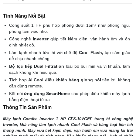
Tính Năng Nổi Bật
Công suất 1 HP phù hợp phòng dưới 15m² như phòng ngủ,
phòng làm việc nhỏ.
Công nghệ
Inverter
giúp tiết kiệm điện, vận hành êm và ổn
định nhiệt độ.
Làm lạnh nhanh tức thì với chế độ
Cool Flash,
tạo cảm giác
dễ chịu nhanh chóng.
Bộ lọc kép Dual Filtration
loại bỏ bụi mịn và vi khuẩn, làm
sạch không khí hiệu quả.
Tích hợp
AI Cool điều khiển bằng giọng nói
tiện lợi, không
cần dùng remote.
Kết nối
ứng dụng SmartHome
cho phép điều khiển máy lạnh
bằng điện thoại từ xa.
Thông Tin Sản Phẩm
Máy lạnh Comfee Inverter 1 HP CFS-10VGEF trang bị công nghệ
Inverter, khả năng làm lạnh nhanh Cool Flash và hàng loạt tiện ích
thông minh. Máy vừa tiết kiệm điện, vận hành êm vừa mang lại trải