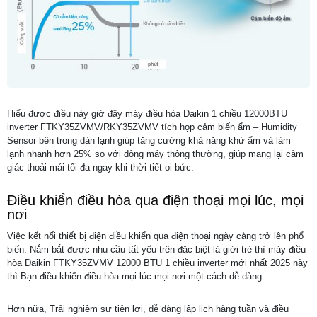
Hiểu được điều này giờ đây máy điều hòa Daikin 1 chiều 12000BTU
inverter FTKY35ZVMV/RKY35ZVMV tích họp cảm biến ẩm – Humidity
Sensor bên trong dàn lạnh giúp tăng cường khả năng khử ẩm và làm
lạnh nhanh hơn 25% so với dòng máy thông thường, giúp mang lại cảm
giác thoải mái tối đa ngay khi thời tiết oi bức.
Điều khiển điều hòa qua điện thoại mọi lúc, mọi
nơi
Việc kết nối thiết bị điện điều khiển qua điện thoại ngày càng trở lên phổ
biến. Nắm bắt được nhu cầu tất yếu trên đặc biệt là giới trẻ thì máy điều
hòa Daikin FTKY35ZVMV 12000 BTU 1 chiều inverter mới nhất 2025 này
thì Bạn điều khiển điều hòa mọi lúc mọi nơi một cách dễ dàng.
Hơn nữa, Trải nghiệm sự tiện lợi, dễ dàng lập lịch hàng tuần và điều