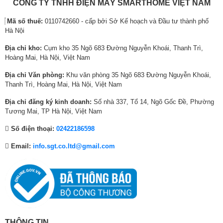
2
:
6
:
0
:
CÔNG TY TNHH ĐIỆN MÁY SMARTHOME VIỆT NAM
Kích thước
,
3
,
4
,
4
(Cao x Rộng x
mm
300 x 838 x 240
Mã số thuế:
0110742660 - cấp bởi Sở Kế hoạch và Đầu tư thành phố
4
,
0
,
0
,
Dày)
Hà Nội
0
0
0
0
0
0
Khối lượng
Kg
11
0
0
0
3
0
5
Địa chỉ kho:
Cụm kho 35 Ngõ 683 Đường Nguyễn Khoái, Thanh Trì,
₫
2
₫
0
₫
0
Hoàng Mai, Hà Nội, Việt Nam
DÀN NÓNG
RKY35ZVMV
.
,
.
,
.
,
Địa chỉ Văn phòng:
Khu văn phòng 35 Ngõ 683 Đường Nguyễn Khoái,
0
0
0
Thanh Trì, Hoàng Mai, Hà Nội, Việt Nam
0
0
0
Màu vỏ máy
Trắng ngà
0
0
0
Địa chỉ đăng ký kinh doanh:
Số nhà 337, Tổ 14, Ngõ Gốc Đề, Phường
Loại
Máy nén Swing dạng kín
₫
₫
₫
Tương Mai, TP Hà Nội, Việt Nam
.
.
.
Công
Số điện thoại:
02422186598
Máy nén
suất
W
650
Email:
info.sgt.co.ltd@gmail.com
đầu
ra
Loại
R32
Khối
Môi chất lạnh
lượng
Kg
0.7
nạp
THÔNG TIN