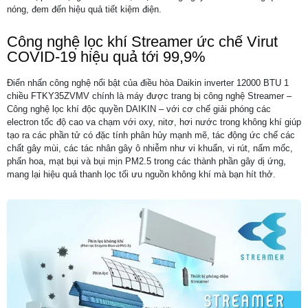
nóng, đem đến hiệu quả tiết kiệm điện.
Công nghệ lọc khí Streamer ức chế Virut
COVID-19 hiệu quả tới 99,9%
Điển nhấn công nghệ nổi bật của điều hòa Daikin inverter 12000 BTU 1
chiều FTKY35ZVMV chính là máy được trang bị công nghệ Streamer –
Công nghệ lọc khí độc quyền DAIKIN – với cơ chế giải phóng các
electron tốc độ cao va chạm với oxy, nitơ, hơi nước trong không khí giúp
tạo ra các phần tử có đặc tính phân hủy mạnh mẽ, tác động ức chế các
chất gây mùi, các tác nhân gây ô nhiễm như vi khuẩn, vi rút, nấm mốc,
phấn hoa, mạt bụi và bụi mịn PM2.5 trong các thành phần gây dị ứng,
mang lại hiệu quả thanh lọc tối ưu nguồn không khí mà bạn hít thở.