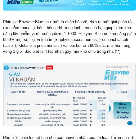
Phin lọc Enzyme Blue như một lá chắn bảo vệ, đưa ra một giải pháp tối
ưu nhằm mang lại bầu không khí trong lành cho nhà bạn giúp giảm khả
năng lây nhiễm vi rút xuống dưới 1:1000. Enzyme Blue có khả năng giảm
99,9% một số loại vi khuẩn (Staphylococcus aureus, Escherichia coli
(E.coli), Klebsiella pneumonia…) và loại bỏ hơn 90% các mùi hôi trong
vòng 1 giờ, đặc biệt là 4 tác nhân gây mùi khó chịu trong nhà (**).
Đặc biệt, phin lọc sẽ hạn chế các nguyên nhân của 25 loại dị ứng như dị