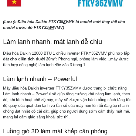
(Lưu ý: Điều hòa Daikin FTKY35
Z
VMV là model mới thay thế cho
model trước đó FTKY35
WA
VMV)
Làm lạnh nhanh, mát lạnh dễ chịu
Điều hòa Daikin 12000 BTU 1 chiều inverter FTKY35ZVMV phù hợp
lắp
2
đặt cho diện tích dưới 20m
: Phòng ngủ, phòng làm việc…máy được
tích hợp công nghệ làm lạnh độc đáo 3 trong 1.
Làm lạnh nhanh – Powerful
Máy điều hòa Daikin inverterr FTKY35ZVMV được trang bị chức năng
Làm lạnh nhanh – Powerful sẽ giúp tăng cường khả năng làm lạnh, theo
đó, khi kích hoạt chế độ này, máy sẽ được vận hành bằng cách tăng tốc
độ quay của quạt dàn lạnh và tần số của máy nén lên tối đa giúp nhanh
chóng đạt nhiệt độ cài đặt, giúp cho người dùng sớm cảm thấy mát mẻ,
mang lại cảm giác sảng khoái tức thì.
Luồng gió 3D làm mát khắp căn phòng