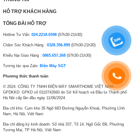
Độ ồn (Cao /
dB(A)
47/43
HỖ TRỢ KHÁCH HÀNG
Rất thấp)
TỔNG ĐÀI HỖ TRỢ
Kích thước
(Cao x Rộng x
mm
550 x 675 x 284
Hotline Tư Vấn:
024.2218.6598
(07h30-21h30)
Dày)
Chăm Sóc Khách Hàng :
0328.356.899
(07h30-21h30)
Khối lượng
Kg
25
Khiếu Nại Giao Hàng :
0865.657.268
(07h30-21h30)
Giới hạn hoạt
°CDB
19.4 đến 46
Tương tác qua Zalo:
Điện Máy SGT
động
Phương thức thanh toán
Lỏng
mm
ø6.4
© 2024. CÔNG TY TNHH ĐIỆN MÁY SMARTHOME VIỆT NAM.
Hơi
mm
ø9.5
GPDKKD: GPKD số 0110742660 do Sở Kế hoạch và Đầu tư Thành phố
Kết nối ống
Hà Nội cấp lần đầu ngày 11/06/2024.
Nước
mm
ø16.0
xả
Địa chỉ kho: Cụm kho 35 Ngõ 683 Đường Nguyễn Khoái, Phường Lĩnh
Nam, Hà Nội, Việt Nam
Chiều dài tối
m
15
Địa chỉ đăng ký kinh doanh: Số nhà 337, Tổ 14, Ngõ Gốc Đề, Phường
đa
Tương Mai, TP Hà Nội, Việt Nam