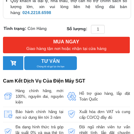
Quý khách là đại lý, nhà thầu, thợ cần hỗ trợ chính sách số
lượng lớn, xin vui lòng liên hệ tổng đài bán
hàng:
024.2218.6598
Tình trạng:
Còn Hàng
Số lượng:
MUA NGAY
Giao hàng tận nơi hoặc nhận tại cửa hàng
TƯ VẤN
Chúng tôi sẽ gọi lại cho bạn
Cam Kết Dịch Vụ Của Điện Máy SGT
Hàng chính hãng, mới
Hỗ trợ giao hàng, lắp đặt
100%, nguyên đai, nguyên
Toàn Quốc
kiện
Bảo hành chính hãng tại
Xuất hóa đơn VAT và cung
nơi sử dụng lên tới 3 năm
cấp CO/CQ đầy đủ
Đa dạng hình thức trả góp
Đội ngũ nhân viên tư vấn
lãi suất 0% và qua thẻ tín
nhiệt tình, lắp đặt chuyên