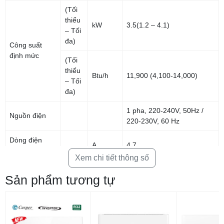
(Tối
thiểu
kW
3.5(1.2 – 4.1)
– Tối
đa)
Công suất
định mức
(Tối
thiểu
Btu/h
11,900 (4,100-14,000)
– Tối
đa)
1 pha, 220-240V, 50Hz /
Nguồn điện
220-230V, 60 Hz
Dòng điện
A
4.7
hoạt động
Xem chi tiết thông số
(Tối
Sản phẩm tương tự
Điện năng tiêu
thiểu
W
1,000 (160-1,440)
thụ
– Tối
đa)
CSPF
6.19