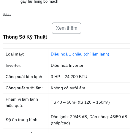
gây hư hỏng bo mạch
####
Xem thêm
Điều hoà Daikin Inverter 1 chiều 24000 BTU FTKY71WVMV
sở hữu
công nghệ lọc không khí, chống ẩm mốc độc quyền Streamer cùng
Thông Số Kỹ Thuật
với phin lọc Enzyme Blue giúp ức chế các chất gây mùi, các tác
nhân gây dị ứng như mạt bụi, phấn hoa, bụi mịn PM2.5. Máy được
nâng cấp, cải tiến vỏ dàn nóng để hạn chế tối đa tình trạng thằn lằn
Loại máy:
Điều hoà 1 chiều (chỉ làm lạnh)
xâm nhập gây hư hỏng bo mạch.
Inverter:
Điều hoà Inverter
Tổng quan thiết kế
Công suất làm lạnh:
3 HP – 24.200 BTU
– Dàn lạnh:
Công suất sưởi ấm:
Không có sưởi ấm
+
Điều hoà Daikin
vỏ máy màu trắng, chắc chắn, các góc máy được bo
tròn tạo cảm giác mềm mại, thanh thoát.
Phạm vi làm lạnh
Từ 40 – 50m² (từ 120 – 150m³)
hiệu quả:
+ Dải đèn báo nguồn và các chế độ giúp người dùng dễ quan sát và theo
Dàn lạnh: 29/46 dB, Dàn nóng: 46/50 dB
dõi hoạt động của máy.
Độ ồn trung bình:
(thấp/cao)