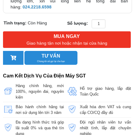
lượng lớn, xin vui lòng liên hệ tổng đài bán
hàng:
024.2218.6598
Tình trạng:
Còn Hàng
Số lượng:
MUA NGAY
Giao hàng tận nơi hoặc nhận tại cửa hàng
TƯ VẤN
Chúng tôi sẽ gọi lại cho bạn
Cam Kết Dịch Vụ Của Điện Máy SGT
Hàng chính hãng, mới
Hỗ trợ giao hàng, lắp đặt
100%, nguyên đai, nguyên
Toàn Quốc
kiện
Bảo hành chính hãng tại
Xuất hóa đơn VAT và cung
nơi sử dụng lên tới 3 năm
cấp CO/CQ đầy đủ
Đa dạng hình thức trả góp
Đội ngũ nhân viên tư vấn
lãi suất 0% và qua thẻ tín
nhiệt tình, lắp đặt chuyên
dụng
nghiệp