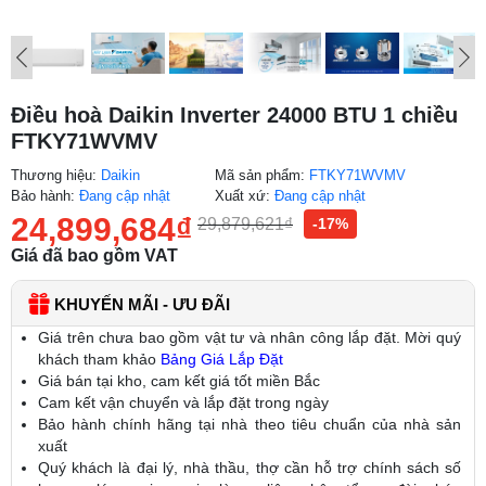
Điều hoà Daikin Inverter 24000 BTU 1 chiều
FTKY71WVMV
Thương hiệu:
Daikin
Mã sản phẩm:
FTKY71WVMV
Bảo hành:
Đang cập nhật
Xuất xứ:
Đang cập nhật
24,899,684
₫
29,879,621
₫
-17%
Giá đã bao gồm VAT
KHUYẾN MÃI - ƯU ĐÃI
Giá trên chưa bao gồm vật tư và nhân công lắp đặt. Mời quý
khách tham khảo
Bảng Giá Lắp Đặt
Giá bán tại kho, cam kết giá tốt miền Bắc
Cam kết vận chuyển và lắp đặt trong ngày
Bảo hành chính hãng tại nhà theo tiêu chuẩn của nhà sản
xuất
Quý khách là đại lý, nhà thầu, thợ cần hỗ trợ chính sách số