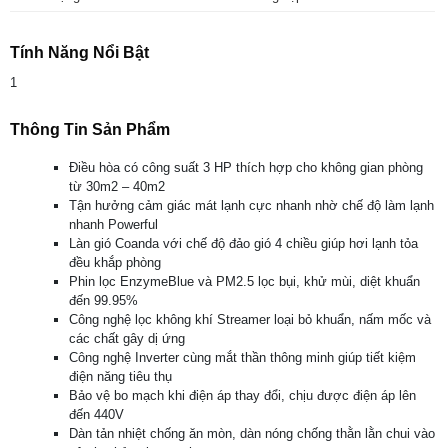
Tính Năng Nổi Bật
1
Thông Tin Sản Phẩm
Điều hòa có công suất 3 HP thích hợp cho không gian phòng
từ 30m2 – 40m2
Tận hưởng cảm giác mát lạnh cực nhanh nhờ chế độ làm lạnh
nhanh Powerful
Làn gió Coanda với chế độ đảo gió 4 chiều giúp hơi lạnh tỏa
đều khắp phòng
Phin lọc EnzymeBlue và PM2.5 lọc bụi, khử mùi, diệt khuẩn
đến 99.95%
Công nghệ lọc không khí Streamer loại bỏ khuẩn, nấm mốc và
các chất gây dị ứng
Công nghệ Inverter cùng mắt thần thông minh giúp tiết kiệm
điện năng tiêu thụ
Bảo vệ bo mạch khi điện áp thay đổi, chịu được điện áp lên
đến 440V
Dàn tản nhiệt chống ăn mòn, dàn nóng chống thằn lằn chui vào