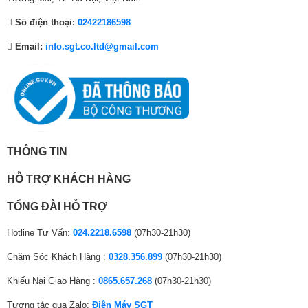
.
.
.
Số điện thoại:
02422186598
Email:
info.sgt.co.ltd@gmail.com
THÔNG TIN
HỖ TRỢ KHÁCH HÀNG
TỔNG ĐÀI HỖ TRỢ
Hotline Tư Vấn:
024.2218.6598
(07h30-21h30)
Chăm Sóc Khách Hàng :
0328.356.899
(07h30-21h30)
Khiếu Nại Giao Hàng :
0865.657.268
(07h30-21h30)
Tương tác qua Zalo:
Điện Máy SGT