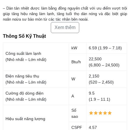
– Dàn tản nhiệt được làm bằng đồng nguyên chất với ưu điểm vượt trội
giúp tăng hiệu năng làm lạnh, tăng tuổi thọ dàn nóng và đặc biệt giúp
ngăn ngừa sự bào mòn từ các tác nhân bên ngoài.
Xem thêm
Thông Số Kỹ Thuật
kW
6.59 (1.99 – 7.18)
Công suất làm lạnh
22,500
(Nhỏ nhất – Lớn nhất)
Btu/h
(6,800 – 24,500)
Điện năng tiêu thụ
2,150
W
(Nhỏ nhất – Lớn nhất)
(520 – 2,450)
Cường độ dòng điện
9.5
A
(Nhỏ nhất – Lớn nhất)
(1.9 – 11.1)
– Điều hòa KawaEco với việc sự dụng gas R32 tiên tiến nhất hiện nay
Số
giúp cho điều hòa làm lạnh nhanh hơn, sâu hơn, tiết kiệm điện năng tiêu
sao
Hiệu suất năng lượng
thụ và đặc biệt là giảm hiệu ứng nhà kính thân thiện với môi trường.
CSPF
4.57