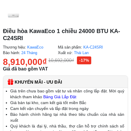
Điều hòa KawaEco 1 chiều 24000 BTU KA-
C24SRI
Thương hiệu:
KawaEco
Mã sản phẩm:
KA-C24SRI
Bảo hành:
24 Tháng
Xuất xứ:
Thái Lan
8,910,000
₫
10,692,000
₫
-17%
Giá đã bao gồm VAT
KHUYẾN MÃI - ƯU ĐÃI
Giá trên chưa bao gồm vật tư và nhân công lắp đặt. Mời quý
khách tham khảo
Bảng Giá Lắp Đặt
Giá bán tại kho, cam kết giá tốt miền Bắc
Cam kết vận chuyển và lắp đặt trong ngày
Bảo hành chính hãng tại nhà theo tiêu chuẩn của nhà sản
xuất
Quý khách là đại lý, nhà thầu, thợ cần hỗ trợ chính sách số