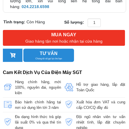
lượng lớn, xin vui lòng liên hệ tổng đài bán
hàng:
024.2218.6598
Tình trạng:
Còn Hàng
Số lượng:
MUA NGAY
Giao hàng tận nơi hoặc nhận tại cửa hàng
TƯ VẤN
Chúng tôi sẽ gọi lại cho bạn
Cam Kết Dịch Vụ Của Điện Máy SGT
Hàng chính hãng, mới
Hỗ trợ giao hàng, lắp đặt
100%, nguyên đai, nguyên
Toàn Quốc
kiện
Bảo hành chính hãng tại
Xuất hóa đơn VAT và cung
nơi sử dụng lên tới 3 năm
cấp CO/CQ đầy đủ
Đa dạng hình thức trả góp
Đội ngũ nhân viên tư vấn
lãi suất 0% và qua thẻ tín
nhiệt tình, lắp đặt chuyên
dụng
nghiệp