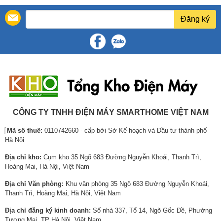
g
á
g
á
g
á
ố
h
ố
h
ố
h
Đăng ký
c
i
c
i
c
i
l
ệ
l
ệ
l
ệ
à
n
à
n
à
n
:
t
:
t
:
t
4
ạ
5
ạ
4
ạ
,
i
,
i
,
i
6
l
6
l
8
l
9
à
5
à
3
à
5
:
8
:
6
:
CÔNG TY TNHH ĐIỆN MÁY SMARTHOME VIỆT NAM
,
3
,
4
,
4
Mã số thuế:
0110742660 - cấp bởi Sở Kế hoạch và Đầu tư thành phố
6
,
0
,
0
,
Hà Nội
0
9
0
7
0
0
0
1
0
1
0
3
Địa chỉ kho:
Cụm kho 35 Ngõ 683 Đường Nguyễn Khoái, Thanh Trì,
₫
3
₫
5
₫
0
Hoàng Mai, Hà Nội, Việt Nam
.
,
.
,
.
,
Địa chỉ Văn phòng:
Khu văn phòng 35 Ngõ 683 Đường Nguyễn Khoái,
0
0
0
Thanh Trì, Hoàng Mai, Hà Nội, Việt Nam
0
0
0
0
0
0
Địa chỉ đăng ký kinh doanh:
Số nhà 337, Tổ 14, Ngõ Gốc Đề, Phường
₫
₫
₫
Tương Mai, TP Hà Nội, Việt Nam