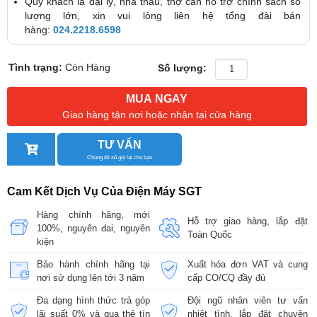
Quý khách là đại lý, nhà thầu, thợ cần hỗ trợ chính sách số
lượng lớn, xin vui lòng liên hệ tổng đài bán
hàng:
024.2218.6598
Tình trạng:
Còn Hàng
Số lượng:
MUA NGAY
Giao hàng tận nơi hoặc nhận tại cửa hàng
TƯ VẤN
Chúng tôi sẽ gọi lại cho bạn
Cam Kết Dịch Vụ Của Điện Máy SGT
Hàng chính hãng, mới
Hỗ trợ giao hàng, lắp đặt
100%, nguyên đai, nguyên
Toàn Quốc
kiện
Bảo hành chính hãng tại
Xuất hóa đơn VAT và cung
nơi sử dụng lên tới 3 năm
cấp CO/CQ đầy đủ
Đa dạng hình thức trả góp
Đội ngũ nhân viên tư vấn
lãi suất 0% và qua thẻ tín
nhiệt tình, lắp đặt chuyên