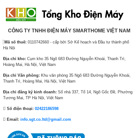
Tiện ích
8
ạ
5
ạ
9
ạ
,
i
,
i
,
i
Điều khiển bằng điện thoại, có Wifi
5
l
6
l
1
l
Khóa remote điều khiển
4
à
6
à
2
à
Cảm biến nhiệt độ I Feel
4
:
9
:
0
:
CÔNG TY TNHH ĐIỆN MÁY SMARTHOME VIỆT NAM
Công nghệ tự làm sạch dàn lạnh Self
,
7
,
4
,
7
Clean
Mã số thuế:
0110742660 - cấp bởi Sở Kế hoạch và Đầu tư thành phố
0
,
1
,
0
,
Chế độ kiểm soát độ ẩm
Hà Nội
Tiện ích
0
1
6
7
0
6
Chế độ Gentle Cool
0
2
0
2
0
0
Màn hình hiển thị nhiệt độ trên dàn
Địa chỉ kho:
Cụm kho 35 Ngõ 683 Đường Nguyễn Khoái, Thanh Trì,
₫
0
₫
4
₫
0
Hoàng Mai, Hà Nội, Việt Nam
lạnh
.
,
.
,
.
,
Hẹn giờ bật tắt máy
Địa chỉ Văn phòng:
Khu văn phòng 35 Ngõ 683 Đường Nguyễn Khoái,
0
3
0
Chế độ bảo vệ nguồn điện
Thanh Trì, Hoàng Mai, Hà Nội, Việt Nam
0
0
0
Nhắc nhở vệ sinh bộ lọc
0
0
0
Địa chỉ đăng ký kinh doanh:
Số nhà 337, Tổ 14, Ngõ Gốc Đề, Phường
Kích thước lắp đặt
₫
₫
₫
Tương Mai, TP Hà Nội, Việt Nam
.
.
.
Kích thước, Khối
Dài 79 cm – Cao 27.5 cm – Dày 19.2
Số điện thoại:
02422186598
lượng dàn lạnh
cm – Nặng 8.5 kg
Email:
info.sgt.co.ltd@gmail.com
Kích thước, Khối
Dài 77.7 cm – Cao 49.8 cm – Dày 29
lượng dàn nóng
cm – Nặng 21 kg