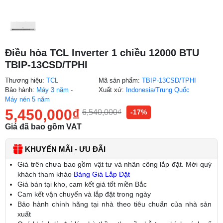
Điều hòa TCL Inverter 1 chiều 12000 BTU
TBIP-13CSD/TPHI
Thương hiệu:
TCL
Mã sản phẩm:
TBIP-13CSD/TPHI
Bảo hành:
Máy 3 năm -
Xuất xứ:
Indonesia/Trung Quốc
Máy nén 5 năm
5,450,000
₫
6,540,000
₫
-17%
Giá đã bao gồm VAT
KHUYẾN MÃI - ƯU ĐÃI
Giá trên chưa bao gồm vật tư và nhân công lắp đặt. Mời quý
khách tham khảo
Bảng Giá Lắp Đặt
Giá bán tại kho, cam kết giá tốt miền Bắc
Cam kết vận chuyển và lắp đặt trong ngày
Bảo hành chính hãng tại nhà theo tiêu chuẩn của nhà sản
xuất