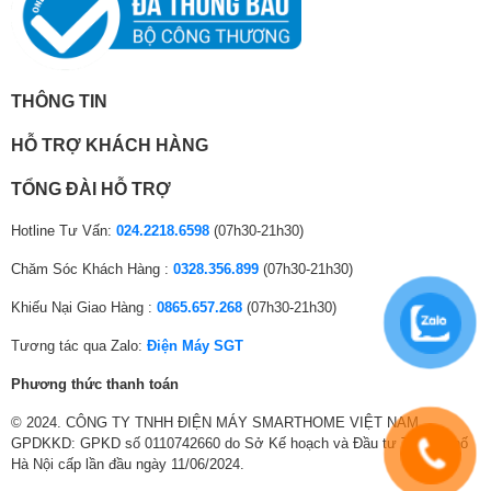
Chiều dài lắp đặt ống
/
đồng
Chiều cao lắp đặt tối
THÔNG TIN
đa giữa cục nóng-
5 m
lạnh:
HỖ TRỢ KHÁCH HÀNG
Điện vào dòng điện
Dàn lạnh
TỔNG ĐÀI HỖ TRỢ
Kích thước ống đồng
/
Hotline Tư Vấn:
024.2218.6598
(07h30-21h30)
Số lượng kết nối dàn
1
Chăm Sóc Khách Hàng :
0328.356.899
(07h30-21h30)
lạnh tối đa
Khiếu Nại Giao Hàng :
0865.657.268
(07h30-21h30)
Tương tác qua Zalo:
Điện Máy SGT
Phương thức thanh toán
© 2024. CÔNG TY TNHH ĐIỆN MÁY SMARTHOME VIỆT NAM.
GPDKKD: GPKD số 0110742660 do Sở Kế hoạch và Đầu tư Thành phố
Hà Nội cấp lần đầu ngày 11/06/2024.