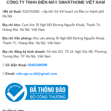
0
:
8
:
2
:
CÔNG TY TNHH ĐIỆN MÁY SMARTHOME VIỆT NAM
,
3
,
6
,
4
Dàn Nóng
Mã số thuế:
0110742660 - cấp bởi Sở Kế hoạch và Đầu tư thành phố
0
,
5
,
0
,
Model dàn nóng
Hà Nội
0
4
0
0
0
0
0
0
0
4
0
6
Kích thước dàn nóng
Dài 73.7 cm – Cao 45.5 cm – Dày
Địa chỉ kho:
Cụm kho 35 Ngõ 683 Đường Nguyễn Khoái, Thanh Trì,
₫
0
₫
8
₫
0
(mm)
24.7 cm
Hoàng Mai, Hà Nội, Việt Nam
.
,
.
,
.
,
Địa chỉ Văn phòng:
Khu văn phòng 35 Ngõ 683 Đường Nguyễn Khoái,
Trọng lượng dàn nóng
0
7
0
19 Kg
Thanh Trì, Hoàng Mai, Hà Nội, Việt Nam
(Kg)
0
5
0
0
0
0
Địa chỉ đăng ký kinh doanh:
Số nhà 337, Tổ 14, Ngõ Gốc Đề, Phường
₫
₫
₫
Tương Mai, TP Hà Nội, Việt Nam
.
.
.
Số điện thoại:
02422186598
Email:
info.sgt.co.ltd@gmail.com