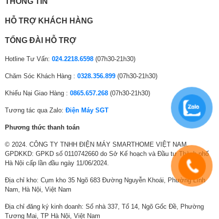
THÔNG TIN
HỖ TRỢ KHÁCH HÀNG
TỔNG ĐÀI HỖ TRỢ
Hotline Tư Vấn:
024.2218.6598
(07h30-21h30)
Chăm Sóc Khách Hàng :
0328.356.899
(07h30-21h30)
Khiếu Nại Giao Hàng :
0865.657.268
(07h30-21h30)
Tương tác qua Zalo:
Điện Máy SGT
Phương thức thanh toán
© 2024. CÔNG TY TNHH ĐIỆN MÁY SMARTHOME VIỆT NAM.
GPDKKD: GPKD số 0110742660 do Sở Kế hoạch và Đầu tư Thành phố
Hà Nội cấp lần đầu ngày 11/06/2024.
Địa chỉ kho: Cụm kho 35 Ngõ 683 Đường Nguyễn Khoái, Phường Lĩnh
Nam, Hà Nội, Việt Nam
Địa chỉ đăng ký kinh doanh: Số nhà 337, Tổ 14, Ngõ Gốc Đề, Phường
Tương Mai, TP Hà Nội, Việt Nam