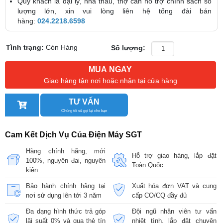
Quý khách là đại lý, nhà thầu, thợ cần hỗ trợ chính sách số
lượng lớn, xin vui lòng liên hệ tổng đài bán
hàng:
024.2218.6598
Tình trạng:
Còn Hàng
Số lượng:
MUA NGAY
Giao hàng tận nơi hoặc nhận tại cửa hàng
TƯ VẤN
Chúng tôi sẽ gọi lại cho bạn
Cam Kết Dịch Vụ Của Điện Máy SGT
Hàng chính hãng, mới
Hỗ trợ giao hàng, lắp đặt
100%, nguyên đai, nguyên
Toàn Quốc
kiện
Bảo hành chính hãng tại
Xuất hóa đơn VAT và cung
nơi sử dụng lên tới 3 năm
cấp CO/CQ đầy đủ
Đa dạng hình thức trả góp
Đội ngũ nhân viên tư vấn
lãi suất 0% và qua thẻ tín
nhiệt tình, lắp đặt chuyên