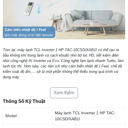
Tóm lại, máy lạnh TCL Inverter 1 HP TAC-10CSD/XAB1I có thể tạo ra
bầu không khí trong lành và sạch khuẩn nhờ bộ lọc HD, tiết kiệm điện
nhờ công nghệ AI Inverter và Eco. Công nghệ làm lạnh nhanh Turbo, làm
lạnh tức thì. Hơn nữa, các tiện ích như cảm biến nhiệt độ I Feel, chế độ
kiểm soát độ ẩm,… sẽ là một phần không thể thiếu trong quá trình sử
dụng máy.
Xem thêm
Thông Số Kỹ Thuật
Máy lạnh TCL Inverter 1 HP TAC-
Model
10CSD/XAB1I