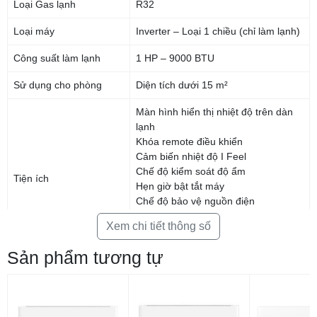
Loại Gas lạnh
R32
Loại máy
Inverter – Loại 1 chiều (chỉ làm lạnh)
Công suất làm lạnh
1 HP – 9000 BTU
Sử dụng cho phòng
Diện tích dưới 15 m²
Màn hình hiển thị nhiệt độ trên dàn
lạnh
Khóa remote điều khiển
Cảm biến nhiệt độ I Feel
Chế độ kiểm soát độ ẩm
Tiện ích
Hẹn giờ bật tắt máy
Chế độ bảo vệ nguồn điện
Bộ lọc HD giúp lọc sạch không khí
Xem chi tiết thông số
Công nghệ tiết kiệm điện Eco AI
Inverter
Sản phẩm tương tự
Nguồn điện (Ph/V/Hz)
1 Pha 220 – 240 V 50Hz
Công suất tiêu thụ điện
0.9 kW