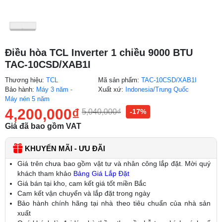
Điều hòa TCL Inverter 1 chiều 9000 BTU
TAC-10CSD/XAB1I
Thương hiệu:
TCL
Mã sản phẩm:
TAC-10CSD/XAB1I
Bảo hành:
Máy 3 năm -
Xuất xứ:
Indonesia/Trung Quốc
Máy nén 5 năm
4,200,000
₫
5,040,000
₫
-17%
Giá đã bao gồm VAT
KHUYẾN MÃI - ƯU ĐÃI
Giá trên chưa bao gồm vật tư và nhân công lắp đặt. Mời quý
khách tham khảo
Bảng Giá Lắp Đặt
Giá bán tại kho, cam kết giá tốt miền Bắc
Cam kết vận chuyển và lắp đặt trong ngày
Bảo hành chính hãng tại nhà theo tiêu chuẩn của nhà sản
xuất