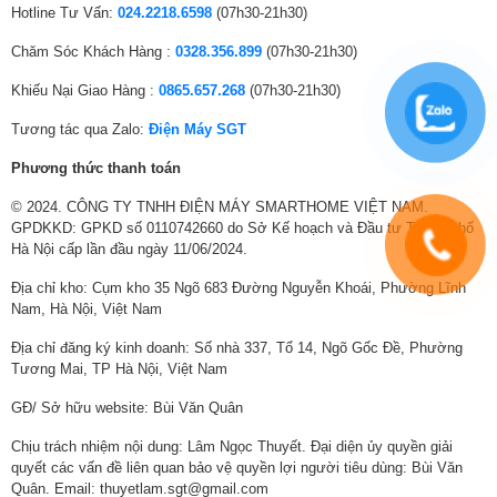
Hotline Tư Vấn:
024.2218.6598
(07h30-21h30)
Chăm Sóc Khách Hàng :
0328.356.899
(07h30-21h30)
Khiếu Nại Giao Hàng :
0865.657.268
(07h30-21h30)
Tương tác qua Zalo:
Điện Máy SGT
Phương thức thanh toán
© 2024. CÔNG TY TNHH ĐIỆN MÁY SMARTHOME VIỆT NAM.
GPDKKD: GPKD số 0110742660 do Sở Kế hoạch và Đầu tư Thành phố
Hà Nội cấp lần đầu ngày 11/06/2024.
Địa chỉ kho: Cụm kho 35 Ngõ 683 Đường Nguyễn Khoái, Phường Lĩnh
Nam, Hà Nội, Việt Nam
Địa chỉ đăng ký kinh doanh: Số nhà 337, Tổ 14, Ngõ Gốc Đề, Phường
Tương Mai, TP Hà Nội, Việt Nam
GĐ/ Sở hữu website: Bùi Văn Quân
Chịu trách nhiệm nội dung: Lâm Ngọc Thuyết. Đại diện ủy quyền giải
quyết các vấn đề liên quan bảo vệ quyền lợi người tiêu dùng: Bùi Văn
Quân. Email: thuyetlam.sgt@gmail.com