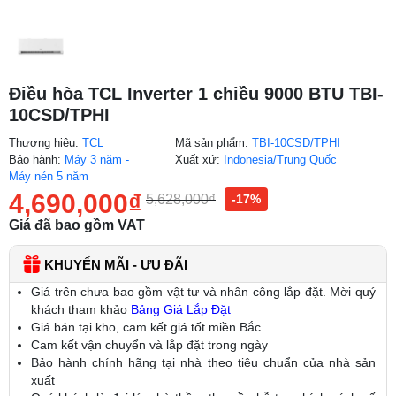
Điều hòa TCL Inverter 1 chiều 9000 BTU TBI-
10CSD/TPHI
Thương hiệu:
TCL
Mã sản phẩm:
TBI-10CSD/TPHI
Bảo hành:
Máy 3 năm -
Xuất xứ:
Indonesia/Trung Quốc
Máy nén 5 năm
4,690,000
₫
5,628,000
₫
-17%
Giá đã bao gồm VAT
KHUYẾN MÃI - ƯU ĐÃI
Giá trên chưa bao gồm vật tư và nhân công lắp đặt. Mời quý
khách tham khảo
Bảng Giá Lắp Đặt
Giá bán tại kho, cam kết giá tốt miền Bắc
Cam kết vận chuyển và lắp đặt trong ngày
Bảo hành chính hãng tại nhà theo tiêu chuẩn của nhà sản
xuất