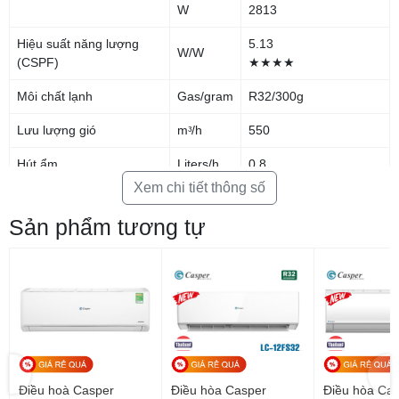
W
2813
Hiệu suất năng lượng
5.13
W/W
(CSPF)
★★★★
Môi chất lạnh
Gas/gram
R32/300g
Lưu lượng gió
mᵌ/h
550
Hút ẩm
Liters/h
0.8
Xem chi tiết thông số
Dàn lạnh
Sản phẩm tương tự
Hút ẩm
dB
37/34/31
Kích thước ống dẫn
mm
790×275×192
Kích thước ống dẫn
Kg
8
Dàn nóng
Độ ồn dàn nóng
dB
49
Điều hoà Casper
Điều hòa Casper
Điều hòa Ca