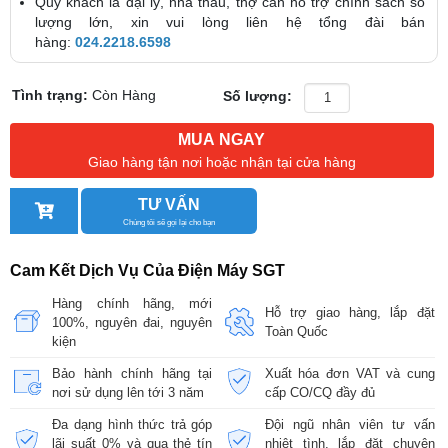
Quý khách là đại lý, nhà thầu, thợ cần hỗ trợ chính sách số
lượng lớn, xin vui lòng liên hệ tổng đài bán
hàng:
024.2218.6598
Tình trạng:
Còn Hàng
Số lượng:
MUA NGAY
Giao hàng tận nơi hoặc nhận tại cửa hàng
TƯ VẤN
Chúng tôi sẽ gọi lại cho bạn
Cam Kết Dịch Vụ Của Điện Máy SGT
Hàng chính hãng, mới
Hỗ trợ giao hàng, lắp đặt
100%, nguyên đai, nguyên
Toàn Quốc
kiện
Bảo hành chính hãng tại
Xuất hóa đơn VAT và cung
nơi sử dụng lên tới 3 năm
cấp CO/CQ đầy đủ
Đa dạng hình thức trả góp
Đội ngũ nhân viên tư vấn
lãi suất 0% và qua thẻ tín
nhiệt tình, lắp đặt chuyên