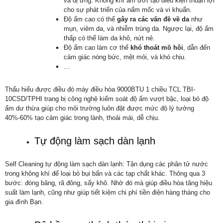
và dị ứng. Không khí ẩm ướt tạo điều kiện thuận lợi
cho sự phát triển của nấm mốc và vi khuẩn.
Độ ẩm cao có thể
gây ra các vấn đề về da
như
mụn, viêm da, và nhiễm trùng da. Ngược lại, độ ẩm
thấp có thể làm da khô, nứt nẻ.
Độ ẩm cao làm cơ thể
khó thoát mồ hôi
, dẫn đến
cảm giác nóng bức, mệt mỏi, và khó chịu.
…
Thấu hiểu được điều đó máy điều hòa 9000BTU 1 chiều TCL TBI-
10CSD/TPHI trang bị công nghệ kiểm soát độ ẩm vượt bậc, loại bỏ độ
ẩm dư thừa giúp cho môi trường luôn đặt được mức độ lý tưởng
40%-60% tạo cảm giác trong lành, thoải mái, dễ chịu.
Tự động làm sạch dàn lạnh
Self Cleaning tự động làm sạch dàn lạnh: Tận dụng các phân tử nước
trong không khí để loại bỏ bụi bẩn và các tạp chất khác. Thông qua 3
bước: đóng băng, rã đông, sấy khô. Nhờ đó mà giúp điều hòa tăng hiệu
suất làm lạnh, cũng như giúp tiết kiệm chi phí tiền điện hàng tháng cho
gia đình Bạn.