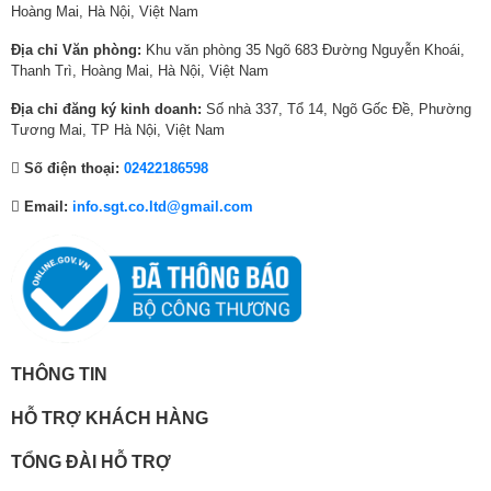
Độ cao chênh lệch tối đa
0
0
₫
0
₫
8
Hoàng Mai, Hà Nội, Việt Nam
giữa dàn nóng và dàn
m
10
₫
,
.
,
.
,
lạnh
Địa chỉ Văn phòng:
Khu văn phòng 35 Ngõ 683 Đường Nguyễn Khoái,
.
0
0
0
Thanh Trì, Hoàng Mai, Hà Nội, Việt Nam
0
0
0
3 năm toàn máy – 5
Bảo hành
0
0
0
Địa chỉ đăng ký kinh doanh:
Số nhà 337, Tổ 14, Ngõ Gốc Đề, Phường
năm máy nén
₫
₫
₫
Tương Mai, TP Hà Nội, Việt Nam
.
.
.
Xuất xứ
Indo / Trung Quốc
Số điện thoại:
02422186598
Email:
info.sgt.co.ltd@gmail.com
THÔNG TIN
HỖ TRỢ KHÁCH HÀNG
TỔNG ĐÀI HỖ TRỢ