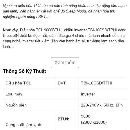
Ngoài ra điều hòa TLC còn có các tính năng khác như: Tự động làm sạch
dàn lạnh, Vận hành êm ái với chế độ Sleep Mood, cá nhân hóa trải
nghiệm người dùng i-SET….
Như vậy
, Điều hòa TCL 9000BTU 1 chiều inverter TBI-10CSD/TPHI dòng
BreezeIN thiết kế đẹp mắt, cánh đảo gió 4 chiều mát lạnh nhanh dễ chịu,
công nghệ inverter tiết kiệm điện vận hành êm ái, tự động làm sạch dàn
lạnh…
Xem thêm
Thông Số Kỹ Thuật
Điều hòa TCL
ĐVT
TBI-10CSD/TPHI
Loại máy
Inverter
Nguồn điện
220-240V~, 50Hz, 1Ph
9600
BTU/h
(2380~11000)
Công suất làm lạnh