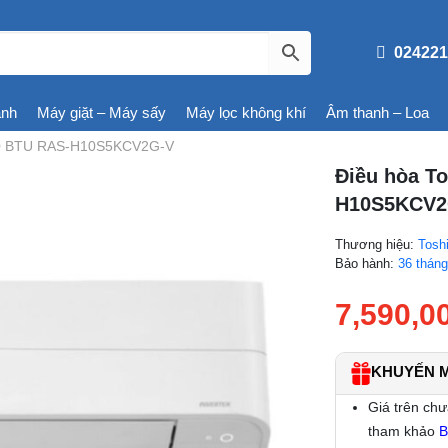
024221
ạnh
Máy giặt – Máy sấy
Máy lọc không khí
Âm thanh – Loa
000 BTU RAS-H10S5KCV2G-V
Điều hòa T
H10S5KCV2
Thương hiệu:
Tosh
Bảo hành:
36 thán
7,590,0
KHUYẾN MÃ
Giá trên chư
tham khảo
B