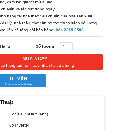
kho, cam kết giá tốt miền Bắc
 chuyển và lắp đặt trong ngày
nh hãng tại nhà theo tiêu chuẩn của nhà sản xuất
 đại lý, nhà thầu, thợ cần hỗ trợ chính sách số lượng
 lòng liên hệ tổng đài bán hàng:
024.2218.6598
 Hàng
Số lượng:
MUA NGAY
iao hàng tận nơi hoặc nhận tại cửa hàng
TƯ VẤN
Chúng tôi sẽ gọi lại cho bạn
 Thuật
1 chiều (chỉ làm lạnh)
Có Inverter