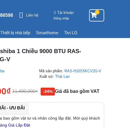
Tài khoản
0
86598
Liên hệ
Đăng nhập
Thiết bị nhà bếp
Smarthome
Tivi LG
oshiba 1 Chiều 9000 BTU RAS-
G-V
iba
Mã sản phẩm:
RAS-H10S5KCV2G-V
g
Xuất xứ:
Thái Lan
00
₫
11,490,000
₫
Giá đã bao gồm VAT
-34%
I - ƯU ĐÃI
a bao gồm vật tư và nhân công lắp đặt. Mời quý khách
ảng Giá Lắp Đặt