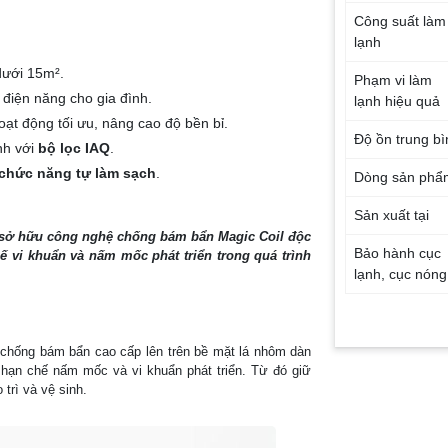
Công suất làm
lạnh
dưới 15m².
Phạm vi làm
 điện năng cho gia đình.
lạnh hiệu quả
ạt động tối ưu, nâng cao độ bền bỉ.
Độ ồn trung bì
nh với
bộ lọc IAQ
.
chức năng tự làm sạch
.
Dòng sản phẩ
Sản xuất tại
sở hữu công nghệ chống bám bẩn Magic Coil độc
Bảo hành cục
ế vi khuẩn và nấm mốc phát triển trong quá trình
lạnh, cục nóng
Bảo hành máy
nén
chống bám bẩn cao cấp lên trên bề mặt lá nhôm dàn
, hạn chế nấm mốc và vi khuẩn phát triển. Từ đó giữ
Chất liệu dàn
 trì và vệ sinh.
tản nhiệt
Loại Gas