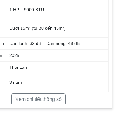
1 HP – 9000 BTU
Dưới 15m² (từ 30 đến 45m³)
nh
Dàn lạnh: 32 dB – Dàn nóng: 48 dB
m
2025
Thái Lan
3 năm
Xem chi tiết thông số
5 năm
Ống dẫn gas bằng Đồng – Lá tản nhiệt bằng
Nhôm
R-32