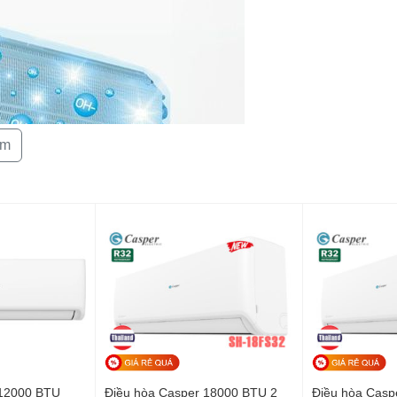
Tiêu thụ điện
Nhãn năng
lượng
Công nghệ tiết
kiệm điện
êm
Lọc bụi, kháng
khuẩn, khử mù
Chế độ gió
Công nghệ là
lạnh nhanh
Tiện ích
Kích thước dà
hối với những góc cạnh được bo tròn mềm mại, tinh tế,
lạnh
 12000 BTU
Điều hòa Casper 18000 BTU 2
Điều hòa Caspe