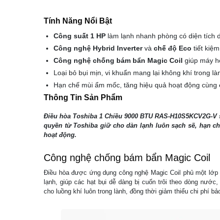
Tính Năng Nổi Bật
Công suất 1 HP
làm lạnh nhanh phòng có diện tích 
Công nghệ Hybrid Inverter
và
chế độ Eco
tiết kiệm
Công nghệ chống bám bẩn Magic Coil
giúp máy ho
Loại bỏ bụi mịn, vi khuẩn mang lại không khí trong là
Hạn chế mùi ẩm mốc, tăng hiệu quả hoạt động cùng
Thông Tin Sản Phẩm
Điều hòa Toshiba 1 Chiều 9000 BTU RAS-H10S5KCV2G-V 
quyền từ Toshiba giữ cho dàn lạnh luôn sạch sẽ, hạn ch
hoạt động.
Công nghệ chống bám bẩn Magic Coil
Điều hòa được ứng dụng công nghệ Magic Coil phủ một lớp 
lạnh, giúp các hạt bụi dễ dàng bị cuốn trôi theo dòng nước
cho luồng khí luôn trong lành, đồng thời giảm thiểu chi phí bảo