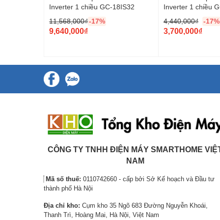
Inverter 1 chiều GC-18IS32
Inverter 1 chiều 
11,568,000
₫
-17%
4,440,000
₫
-17%
Dàn lạnh vận hành êm ái, phù hợp cho không gian cần sự yên
G
G
9,640,000
₫
3,700,000
₫
i
G
i
G
Dàn nóng
á
i
á
i
g
á
g
á
Điều hòa Toshiba được trang bị ống dẫn gas bằng đồng giúp 
bền cao. Sản phẩm sử dụng gas R-32 thế hệ mới với hiệu suất
ố
h
ố
h
c
i
c
i
l
ệ
l
ệ
à
n
à
n
:
t
:
t
1
ạ
4
ạ
1
i
,
i
CÔNG TY TNHH ĐIỆN MÁY SMARTHOME VIỆ
,
l
4
l
NAM
5
à
4
à
Mã số thuế:
0110742660 - cấp bởi Sở Kế hoạch và Đầu tư
6
:
0
:
thành phố Hà Nội
8
9
,
3
Địa chỉ kho:
Cụm kho 35 Ngõ 683 Đường Nguyễn Khoái,
,
,
0
,
Thanh Trì, Hoàng Mai, Hà Nội, Việt Nam
0
6
0
7