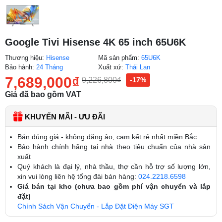
Google Tivi Hisense 4K 65 inch 65U6K
Thương hiệu:
Hisense
Mã sản phẩm:
65U6K
Bảo hành:
24 Tháng
Xuất xứ:
Thái Lan
7,689,000
₫
9,226,800
₫
-17%
Giá đã bao gồm VAT
KHUYẾN MÃI - ƯU ĐÃI
Bán đúng giá - không đăng ảo, cam kết rẻ nhất miền Bắc
Bảo hành chính hãng tại nhà theo tiêu chuẩn của nhà sản
xuất
Quý khách là đại lý, nhà thầu, thợ cần hỗ trợ số lượng lớn,
xin vui lòng liên hệ tổng đài bán hàng:
024.2218.6598
Giá bán tại kho (chưa bao gồm phí vận chuyển và lắp
đặt)
Chính Sách Vận Chuyển - Lắp Đặt Điện Máy SGT