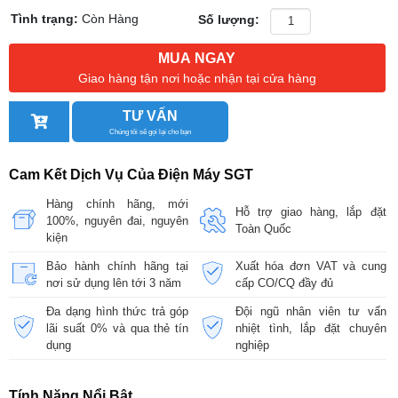
Tình trạng:
Còn Hàng
Số lượng:
MUA NGAY
Giao hàng tận nơi hoặc nhận tại cửa hàng
TƯ VẤN
Chúng tôi sẽ gọi lại cho bạn
Cam Kết Dịch Vụ Của Điện Máy SGT
Hàng chính hãng, mới
Hỗ trợ giao hàng, lắp đặt
100%, nguyên đai, nguyên
Toàn Quốc
kiện
Bảo hành chính hãng tại
Xuất hóa đơn VAT và cung
nơi sử dụng lên tới 3 năm
cấp CO/CQ đầy đủ
Đa dạng hình thức trả góp
Đội ngũ nhân viên tư vấn
lãi suất 0% và qua thẻ tín
nhiệt tình, lắp đặt chuyên
dụng
nghiệp
Tính Năng Nổi Bật