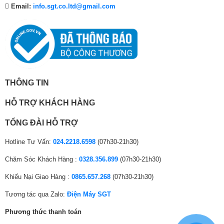
Email:
info.sgt.co.ltd@gmail.com
Chất lượng hình ảnh tuyệt vời – Full Array Local Dimming
Cách bố trí Mini LED của Tivi Hisense ULED U6K giúp cải thiện hiệu quả
của đèn LED này, nhờ đó các chi tiết đều hiển thị ngoạn mục trên màn
THÔNG TIN
hình. Các đèn LED được gắn kết gần nhau để tạo ra đèn nền với độ
chính xác cao và kiểm soát độ tương phản tốt hơn, mang lại hình ảnh
HỖ TRỢ KHÁCH HÀNG
sắc nét và sống động hơn.
TỔNG ĐÀI HỖ TRỢ
Hotline Tư Vấn:
024.2218.6598
(07h30-21h30)
Chăm Sóc Khách Hàng :
0328.356.899
(07h30-21h30)
Khiếu Nại Giao Hàng :
0865.657.268
(07h30-21h30)
Tương tác qua Zalo:
Điện Máy SGT
Phương thức thanh toán