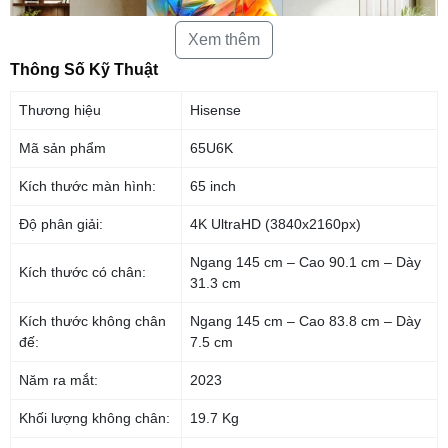
Xem thêm
Thông Số Kỹ Thuật
Thương hiệu
Hisense
Mã sản phẩm
65U6K
Kích thước màn hình:
65 inch
Bộ xử lý Hi-view Engine thông minh và mạnh mẽ
Tivi Hisense U6K được trang bị bộ xử lý Hi-View Engine. Bộ xử lý này
Độ phân giải:
4K UltraHD (3840x2160px)
liên tục tối ưu hóa trải nghiệm xem bằng phân tích mức khung hình theo
thời gian thực để đảm bảo bạn có được trải nghiệm nghe nhìn tối ưu.
Ngang 145 cm – Cao 90.1 cm – Dày
Đồng thời, đảm nhận các chức năng phức tạp như nâng cấp 4K và cải
Kích thước có chân:
31.3 cm
thiện màu sắc để kể cả video có chất lượng thấp cũng sẽ hiển thị đẹp
hơn bao giờ hết.
Kích thước không chân
Ngang 145 cm – Cao 83.8 cm – Dày
đế:
7.5 cm
Năm ra mắt:
2023
Khối lượng không chân:
19.7 Kg