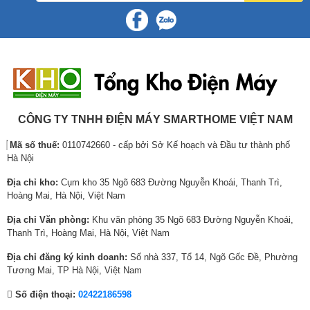
l
ệ
l
ệ
l
ệ
Chỉ số hình ảnh động:
60Hz
à
n
à
n
à
n
:
t
:
t
:
t
Dolby Vision
2
ạ
2
ạ
7
ạ
Quantum Dot Colour
1
i
6
i
,
i
Local Dimming
,
l
,
l
2
l
Adaptive Light Sensor
Full Array
5
à
3
à
0
à
Độ sáng hoàn hảo dù ngày hay đêm
Adaptive Light Sensor – Công nghệ cảm biến ánh sáng tự động điều
Công nghệ hình ảnh:
HLG
7
:
2
:
0
:
CÔNG TY TNHH ĐIỆN MÁY SMARTHOME VIỆT NAM
chỉnh mức độ sáng để cải thiện hình ảnh bằng cách theo dõi ánh sáng
HDR 10+
3
1
8
2
,
6
xung quanh trong môi trường của bạn. Bằng cách này, bạn có thể trải
AI Sports Mode
Mã số thuế:
0110742660 - cấp bởi Sở Kế hoạch và Đầu tư thành phố
,
7
,
1
0
,
nghiệm ngay cả những màu đen đậm nhất vào ban đêm và những màu
Hà Nội
Filmmaker Mode
6
,
0
,
0
0
trắng sáng nhất vào ban ngày.
Game Mode Plus
0
9
0
9
0
0
Địa chỉ kho:
Cụm kho 35 Ngõ 683 Đường Nguyễn Khoái, Thanh Trì,
AI Picture
0
7
0
4
₫
0
Hoàng Mai, Hà Nội, Việt Nam
₫
8
₫
0
.
,
Tổng công suất loa:
20W
Địa chỉ Văn phòng:
Khu văn phòng 35 Ngõ 683 Đường Nguyễn Khoái,
.
,
.
,
0
Thanh Trì, Hoàng Mai, Hà Nội, Việt Nam
0
0
0
Bảo hành
36 tháng
0
0
0
Địa chỉ đăng ký kinh doanh:
Số nhà 337, Tổ 14, Ngõ Gốc Đề, Phường
Xuất xứ
Thái Lan
0
0
₫
Tương Mai, TP Hà Nội, Việt Nam
₫
₫
.
Số điện thoại:
02422186598
.
.