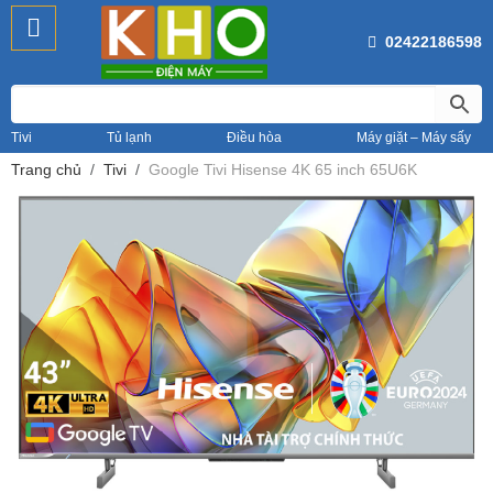
02422186598
Tivi
Tủ lạnh
Điều hòa
Máy giặt – Máy sấy
Trang chủ
Tivi
Google Tivi Hisense 4K 65 inch 65U6K