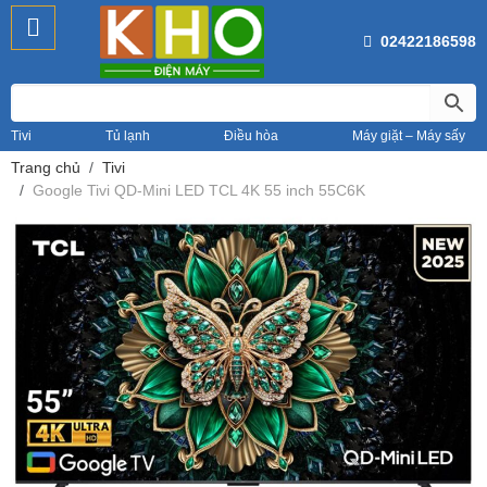
02422186598
Tivi
Tủ lạnh
Điều hòa
Máy giặt – Máy sấy
Trang chủ
Tivi
Google Tivi QD-Mini LED TCL 4K 55 inch 55C6K