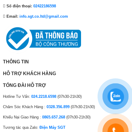
₫
.
₫
Cổng USB:
1 cổng USB (3.0)
Số điện thoại:
02422186598
.
.
Email:
info.sgt.co.ltd@gmail.com
Chia sẻ thông minh:
Google Cast, Multi View, Air Play
Hệ điều hành – Giao
Google TV
diện:
Bộ nhớ:
3GB + 32GB
Youtube
THÔNG TIN
Netflix
Clip TV
HỖ TRỢ KHÁCH HÀNG
Mạng xã hội:
FPT Play
Nhac.vn
TỔNG ĐÀI HỖ TRỢ
VieOn
Trình duyệt web
Hotline Tư Vấn:
024.2218.6598
(07h30-21h30)
Điều khiển bằng cử chỉ:
Không
Chăm Sóc Khách Hàng :
0328.356.899
(07h30-21h30)
Google TV
Khiếu Nại Giao Hàng :
0865.657.268
(07h30-21h30)
Hỗ trợ tìm kiếm bằng giọng nói
Tương tác qua Zalo:
Điện Máy SGT
Tìm kiếm bằng giọng nói:
Tiếng Việt