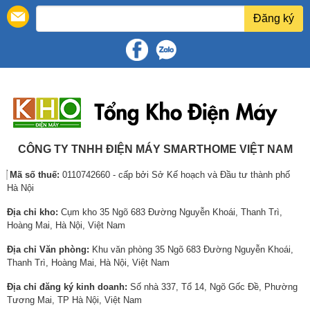
Góc nhìn:
178
ố
h
ố
h
ố
h
Đăng ký
c
i
c
i
c
i
Công nghệ âm thanh:
Onkyo, Dolby Atmos, DTS:X
l
ệ
l
ệ
l
ệ
à
n
à
n
à
n
Tổng công suất loa:
40W
:
t
:
t
:
t
Số lượng loa:
3 loa
1
ạ
7
ạ
1
ạ
6
i
,
i
2
i
Cổng WiFi:
Wifi (2.4GHz / 5GHz)
,
l
2
l
,
l
5
à
9
à
8
à
Cổng Internet (LAN):
1 cổng LAN
6
:
0
:
8
:
CÔNG TY TNHH ĐIỆN MÁY SMARTHOME VIỆT NAM
6
1
,
6
8
1
Cổng HDMI:
4 cổng, có HDMI eARC/ARC
Mã số thuế:
0110742660 - cấp bởi Sở Kế hoạch và Đầu tư thành phố
,
3
0
,
,
0
Hà Nội
Cổng Optical:
1 cổng Optical
0
,
0
0
0
,
0
8
0
7
0
7
Địa chỉ kho:
Cụm kho 35 Ngõ 683 Đường Nguyễn Khoái, Thanh Trì,
Cổng AV in (Composite /
1 cổng
0
0
₫
5
0
4
Hoàng Mai, Hà Nội, Việt Nam
Component):
₫
5
.
,
₫
0
Địa chỉ Văn phòng:
Khu văn phòng 35 Ngõ 683 Đường Nguyễn Khoái,
.
,
0
.
,
Cổng AV out:
1 cổng
Thanh Trì, Hoàng Mai, Hà Nội, Việt Nam
0
0
0
Cổng VGA (RGB / D-
0
0
0
Địa chỉ đăng ký kinh doanh:
Số nhà 337, Tổ 14, Ngõ Gốc Đề, Phường
Không
Sub):
0
₫
0
Tương Mai, TP Hà Nội, Việt Nam