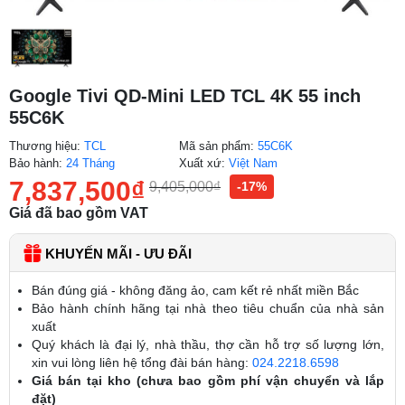
Google Tivi QD-Mini LED TCL 4K 55 inch
55C6K
Thương hiệu:
TCL
Mã sản phẩm:
55C6K
Bảo hành:
24 Tháng
Xuất xứ:
Việt Nam
7,837,500
₫
9,405,000
₫
-17%
Giá đã bao gồm VAT
KHUYẾN MÃI - ƯU ĐÃI
Bán đúng giá - không đăng ảo, cam kết rẻ nhất miền Bắc
Bảo hành chính hãng tại nhà theo tiêu chuẩn của nhà sản
xuất
Quý khách là đại lý, nhà thầu, thợ cần hỗ trợ số lượng lớn,
xin vui lòng liên hệ tổng đài bán hàng:
024.2218.6598
Giá bán tại kho (chưa bao gồm phí vận chuyển và lắp
đặt)