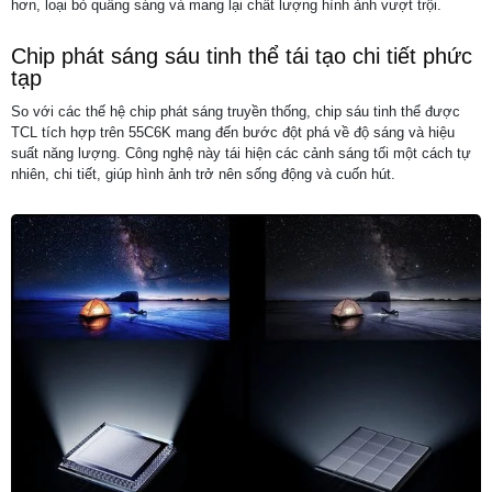
hơn, loại bỏ quầng sáng và mang lại chất lượng hình ảnh vượt trội.
Chip phát sáng sáu tinh thể tái tạo chi tiết phức
tạp
So với các thế hệ chip phát sáng truyền thống, chip sáu tinh thể được
TCL tích hợp trên 55C6K mang đến bước đột phá về độ sáng và hiệu
suất năng lượng. Công nghệ này tái hiện các cảnh sáng tối một cách tự
nhiên, chi tiết, giúp hình ảnh trở nên sống động và cuốn hút.