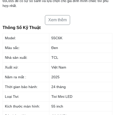
65C655 để có sự so sánh và lựa chọn cho gia đình mình chiếc tivi phù
hợp nhất.
Xem thêm
Thông Số Kỹ Thuật
Model:
55C6K
Màu sắc:
Đen
Nhà sản xuất:
TCL
Xuất xứ:
Việt Nam
Năm ra mắt :
2025
Thời gian bảo hành:
24 tháng
Loại Tivi:
Tivi Mini LED
Kích thước màn hình:
55 inch