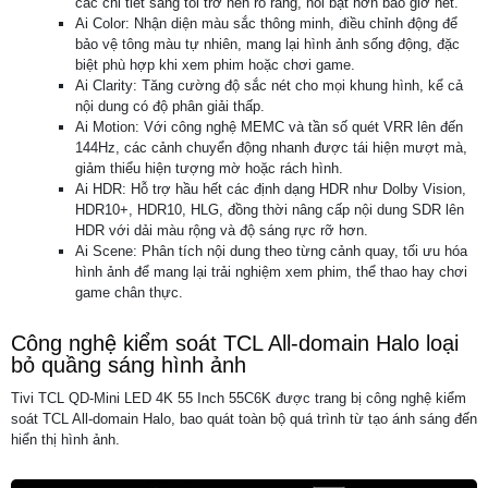
các chi tiết sáng tối trở nên rõ ràng, nổi bật hơn bao giờ hết.
Ai Color: Nhận diện màu sắc thông minh, điều chỉnh động để
bảo vệ tông màu tự nhiên, mang lại hình ảnh sống động, đặc
biệt phù hợp khi xem phim hoặc chơi game.
Ai Clarity: Tăng cường độ sắc nét cho mọi khung hình, kể cả
nội dung có độ phân giải thấp.
Ai Motion: Với công nghệ MEMC và tần số quét VRR lên đến
144Hz, các cảnh chuyển động nhanh được tái hiện mượt mà,
giảm thiểu hiện tượng mờ hoặc rách hình.
Ai HDR: Hỗ trợ hầu hết các định dạng HDR như Dolby Vision,
HDR10+, HDR10, HLG, đồng thời nâng cấp nội dung SDR lên
HDR với dải màu rộng và độ sáng rực rỡ hơn.
Ai Scene: Phân tích nội dung theo từng cảnh quay, tối ưu hóa
hình ảnh để mang lại trải nghiệm xem phim, thể thao hay chơi
game chân thực.
Công nghệ kiểm soát TCL All-domain Halo loại
bỏ quầng sáng hình ảnh
Tivi TCL QD-Mini LED 4K 55 Inch 55C6K được trang bị công nghệ kiểm
soát TCL All-domain Halo, bao quát toàn bộ quá trình từ tạo ánh sáng đến
hiển thị hình ảnh.