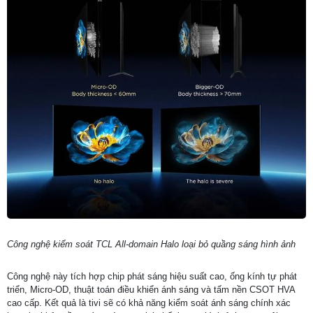
Công nghệ kiểm soát TCL All-domain Halo loại bỏ quầng sáng hình ảnh
Công nghệ này tích hợp chip phát sáng hiệu suất cao, ống kính tự phát
triển, Micro-OD, thuật toán điều khiển ánh sáng và tấm nền CSOT HVA
cao cấp. Kết quả là tivi sẽ có khả năng kiểm soát ánh sáng chính xác