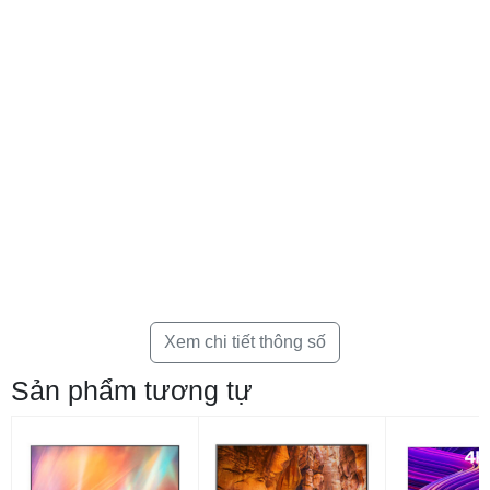
chá»n lÃ½ tÆ°á»ng cho cÃ¡c khÃ´ng gian nhÆ°: phÃ²ng khÃ¡ch, phÃ²ng
ngá»§,…Báº¡n cÃ³ thá» Äáº·t
tivi
lÃªn ká» hoáº·c treo tÆ°á»ng vá»«a
tiáº¿t kiá»m khÃ´ng gian láº¡i táº¡o Äiá»m nháº¥n ná»i báº­t cho cÄn
phÃ²ng thÃªm pháº§n hiá»n Äáº¡i.
Äá» phÃ¢n giáº£i Ultra HD 4K cho hÃ¬nh
áº£nh hiá»n thá» sáº¯c nÃ©t hoÃ n háº£o
Xem chi tiết thông số
Sản phẩm tương tự
Tivi TCL
ÄÆ°á»£c trang bá» Äá» phÃ¢n giáº£i Ultra HD 4K cho hÃ¬nh
áº£nh hiá»n thá» sáº¯c nÃ©t gáº¥p 4 láº§n Full HD thÃ´ng thÆ°á»ng cho
phÃ©p báº¡n ÄÆ°á»£c tráº£i nghiá»m ná»i dung yÃªu thÃ­ch cá»§a báº¡n
vá»i 1 tá»· tinh thá» Nano lÆ°á»£ng tá»­ hÃ¬nh áº£nh HDR thá» hiá»n
táº¥t cáº£ cÃ¡c sáº¯c thÃ¡i Ã¡nh sÃ¡ng, hiá»n thá» nhiá»u tÃ´ng mÃ u