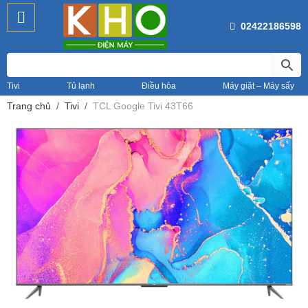
02422186598
Tivi
Tủ lạnh
Điều hòa
Máy giặt – Máy sấy
Trang chủ
Tivi
TCL Google Tivi 43T66