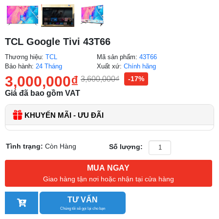
TCL Google Tivi 43T66
Thương hiệu:
TCL
Mã sản phẩm:
43T66
Bảo hành:
24 Tháng
Xuất xứ:
Chính hãng
3,000,000
₫
3,600,000
₫
-17%
Giá đã bao gồm VAT
KHUYẾN MÃI - ƯU ĐÃI
Tình trạng:
Còn Hàng
Số lượng:
MUA NGAY
Giao hàng tận nơi hoặc nhận tại cửa hàng
TƯ VẤN
Chúng tôi sẽ gọi lại cho bạn