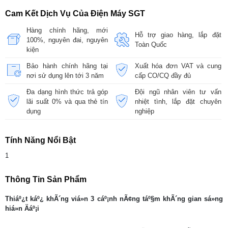
Cam Kết Dịch Vụ Của Điện Máy SGT
Hàng chính hãng, mới
Hỗ trợ giao hàng, lắp đặt
100%, nguyên đai, nguyên
Toàn Quốc
kiện
Bảo hành chính hãng tại
Xuất hóa đơn VAT và cung
nơi sử dụng lên tới 3 năm
cấp CO/CQ đầy đủ
Đa dạng hình thức trả góp
Đội ngũ nhân viên tư vấn
lãi suất 0% và qua thẻ tín
nhiệt tình, lắp đặt chuyên
dụng
nghiệp
Tính Năng Nổi Bật
1
Thông Tin Sản Phẩm
Thiáº¿t káº¿ khÃ´ng viá»n 3 cáº¡nh nÃ¢ng táº§m khÃ´ng gian sá»ng
hiá»n Äáº¡i