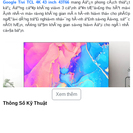
Google Tivi TCL 4K 43 inch 43T66
mang Äáº¿n phong cÃ¡ch thiáº¿t
káº¿ Äáº³ng cáº¥p khÃ´ng viá»n 3 cáº¡nh áº¥n tÆ°á»£ng thu hÃºt má»i
Ã¡nh nhÃ¬n má» rá»ng khÃ´ng gian mÃ n hÃ¬nh hiá»n thá» cho phÃ©p
ngÆ°á»i dÃ¹ng tráº£i nghiá»m nhá»¯ng hÃ¬nh áº£nh sá»ng Äá»ng, sáº¯c
nÃ©t hÆ¡n, nÃ¢ng táº§m khÃ´ng gian sá»ng hiá»n Äáº¡i cho ngÃ´i nhÃ
cá»§a báº¡n.
Xem thêm
Thông Số Kỹ Thuật
Sá» há»¯u kÃ­ch thÆ°á»c 43 inch
tivi TCL
43T66 sáº½ lÃ sá»± lá»±a