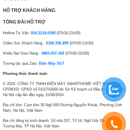
HỖ TRỢ KHÁCH HÀNG
TỔNG ĐÀI HỖ TRỢ
Hotline Tư Vấn:
024.2218.6598
(07h30-21h30)
Chăm Sóc Khách Hàng :
0328.356.899
(07h30-21h30)
Khiếu Nại Giao Hàng :
0865.657.268
(07h30-21h30)
Tương tác qua Zalo:
Điện Máy SGT
MÃ n hÃ¬nh tivi TCL cÃ³ tá»c Äá» xá»­ lÃ½ Äáº¡t 60Hz khung
Phương thức thanh toán
hÃ¬nh/giÃ¢y giÃºp tÃ¡i hiá»n nhá»¯ng cáº£nh chuyá»n Äá»ng trong phim
hay cÃ¡c chÆ°Æ¡ng trÃ¬nh thá» thao rÃµ nÃ©t hÆ¡n, khÃ´ng bá» má»
© 2024. CÔNG TY TNHH ĐIỆN MÁY SMARTHOME VIỆT NAM.
hay lÆ°u bÃ³ng, giáº­t lag mang láº¡i tráº£i nghiá»m xem thÃº vá» cho
GPDKKD: GPKD số 0110742660 do Sở Kế hoạch và Đầu tư Thành phố
cáº£ gia ÄÃ¬nh báº¡n.
Hà Nội cấp lần đầu ngày 11/06/2024.
CÃ´ng nghá» HDR 10 cho phÃ©p tráº£i
Địa chỉ kho: Cụm kho 35 Ngõ 683 Đường Nguyễn Khoái, Phường Lĩnh
nghiá»m hÃ¬nh áº£nh chÃ­nh xÃ¡c tá»i
Nam, Hà Nội, Việt Nam
tá»«ng chi tiáº¿t
Địa chỉ đăng ký kinh doanh: Số nhà 337, Tổ 14, Ngõ Gốc Đề, Phường
Tương Mai, TP Hà Nội, Việt Nam