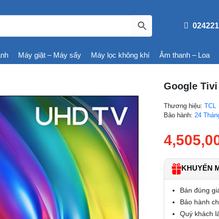
024221
ạnh
Máy giặt – Máy sấy
Máy lọc không khí
Âm thanh – Loa
Google Tivi
Thương hiệu:
TCL
Bảo hành:
24 Thán
4,505,0
KHUYẾN MÃ
Bán đúng gi
Bảo hành chí
Quý khách là