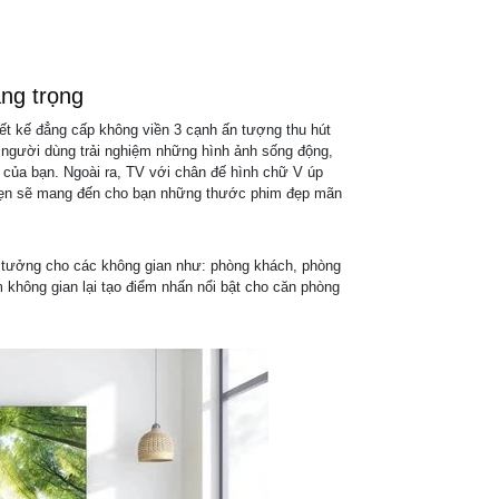
Kết nối không 
Cổng USB:
ang trọng
Cổng nhận hìn
âm thanh:
t kế đẳng cấp không viền 3 cạnh ấn tượng thu hút
 người dùng trải nghiệm những hình ảnh sống động,
Cổng xuất âm 
 của bạn. Ngoài ra, TV với chân đế hình chữ V úp
hẹn sẽ mang đến cho bạn những thước phim đẹp mãn
Điều khiển bằ
nói:
ý tưởng cho các không gian như: phòng khách, phòng
m không gian lại tạo điểm nhấn nổi bật cho căn phòng
Ứng dụng phổ 
Bộ nhớ trong:
Tiện ích thông
khác: