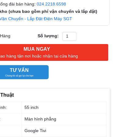
 tổng đài bán hàng:
024.2218.6598
 kho (chưa bao gồm phí vận chuyển và lắp đặt)
Vận Chuyển - Lắp Đặt Điện Máy SGT
 Hàng
Số lượng:
MUA NGAY
iao hàng tận nơi hoặc nhận tại cửa hàng
TƯ VẤN
Chúng tôi sẽ gọi lại cho bạn
 Thuật
ình:
55 inch
:
Màn hình phẳng
Google Tivi