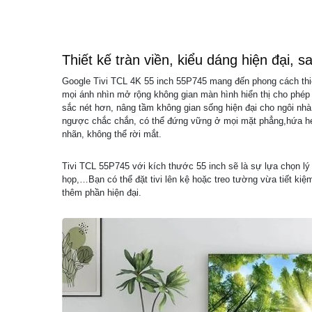
Thiết kế tràn viền, kiểu dáng hiện đại, s
Google Tivi TCL 4K 55 inch 55P745 mang đến phong cách thiế
mọi ánh nhìn mở rộng không gian màn hình hiển thị cho phép
sắc nét hơn, nâng tầm không gian sống hiện đại cho ngôi nhà
ngược chắc chắn, có thể đứng vững ở mọi mặt phẳng,hứa 
nhãn, không thể rời mắt.
Tivi TCL 55P745 với kích thước 55 inch sẽ là sự lựa chọn l
họp,…Bạn có thể đặt tivi lên kệ hoặc treo tường vừa tiết kiệ
thêm phần hiện đại.