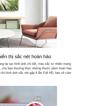
Chất liệu chân
Chất liệu viền t
Kích thước – K
có chân, đặt b
Kích thước – K
không chân, tr
Thời gian bảo
iển thị sắc nét hoàn hảo
phẩm:
g tái tạo hình ảnh chi tiết, màu sắc tự nhiên mang
Nơi sản xuất:
60, cho bạn thưởng thức những thước phim hoàn hảo.
n thị hình ảnh sắc nét gấp 4 lần Full HD, bạn sẽ cảm
Năm ra mắt: