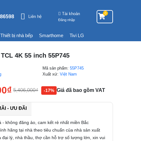
Tài khoản
0
86598
Liên hệ
Đăng nhập
Thiết bị nhà bếp
Smarthome
Tivi LG
 TCL 4K 55 inch 55P745
Mã sản phẩm:
55P745
g
Xuất xứ:
Việt Nam
00
₫
5,406,000
₫
Giá đã bao gồm VAT
-17%
I - ƯU ĐÃI
á - không đăng ảo, cam kết rẻ nhất miền Bắc
nh hãng tại nhà theo tiêu chuẩn của nhà sản xuất
 đại lý, nhà thầu, thợ cần hỗ trợ số lượng lớn, xin vui