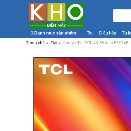
Danh mục sản phẩm
Tivi
Điều hòa
Tủ l
Trang chủ
Tivi
Google Tivi TCL 4K 55 inch 55P745