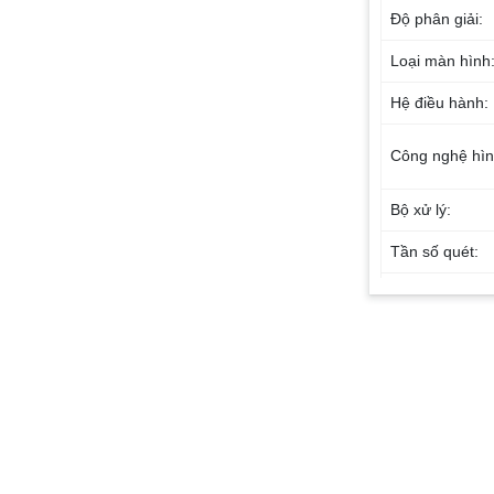
Độ phân giải:
Loại màn hình
Hệ điều hành:
Công nghệ hì
Bộ xử lý:
Tần số quét:
Công nghệ âm
Tổng công suất
Số lượng loa:
Kết nối với loa t
Kết nối Interne