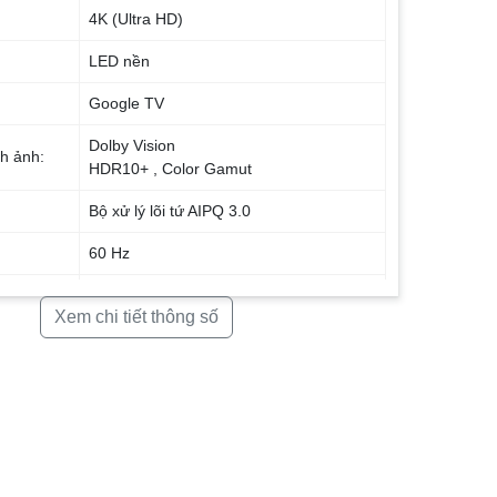
4K (Ultra HD)
:
LED nền
Google TV
Dolby Vision
nh ảnh:
HDR10+ , Color Gamut
Bộ xử lý lõi tứ AIPQ 3.0
60 Hz
 thanh:
Dolby Atmos, DTS HD
Xem chi tiết thông số
 loa:
19 W
Hãng chưa công bố
ivi:
Đang cập nhật
t:
Cổng mạng LAN, Wifi