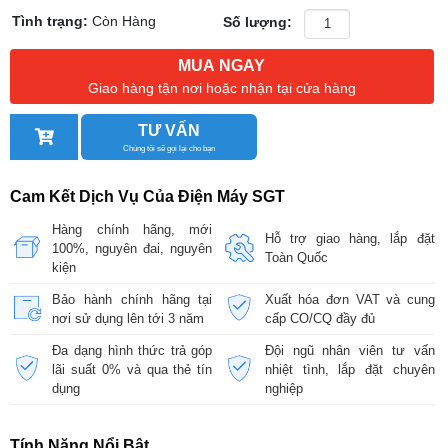
Tình trạng:
Còn Hàng
Số lượng:
MUA NGAY
Giao hàng tận nơi hoặc nhận tại cửa hàng
TƯ VẤN
Chúng tôi sẽ gọi lại cho bạn
Cam Kết Dịch Vụ Của Điện Máy SGT
Hàng chính hãng, mới
Hỗ trợ giao hàng, lắp đặt
100%, nguyên đai, nguyên
Toàn Quốc
kiện
Bảo hành chính hãng tại
Xuất hóa đơn VAT và cung
nơi sử dụng lên tới 3 năm
cấp CO/CQ đầy đủ
Đa dạng hình thức trả góp
Đội ngũ nhân viên tư vấn
lãi suất 0% và qua thẻ tín
nhiệt tình, lắp đặt chuyên
dụng
nghiệp
Tính Năng Nổi Bật