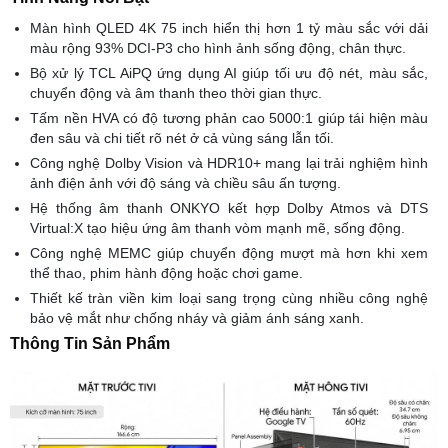
Màn hình QLED 4K 75 inch hiển thị hơn 1 tỷ màu sắc với dải
màu rộng 93% DCI-P3 cho hình ảnh sống động, chân thực.
Bộ xử lý TCL AiPQ ứng dụng AI giúp tối ưu độ nét, màu sắc,
chuyển động và âm thanh theo thời gian thực.
Tấm nền HVA có độ tương phản cao 5000:1 giúp tái hiện màu
đen sâu và chi tiết rõ nét ở cả vùng sáng lẫn tối.
Công nghệ Dolby Vision và HDR10+ mang lại trải nghiệm hình
ảnh điện ảnh với độ sáng và chiều sâu ấn tượng.
Hệ thống âm thanh ONKYO kết hợp Dolby Atmos và DTS
Virtual:X tạo hiệu ứng âm thanh vòm mạnh mẽ, sống động.
Công nghệ MEMC giúp chuyển động mượt mà hơn khi xem
thể thao, phim hành động hoặc chơi game.
Thiết kế tràn viền kim loại sang trọng cùng nhiều công nghệ
bảo vệ mắt như chống nháy và giảm ánh sáng xanh.
Thông Tin Sản Phẩm