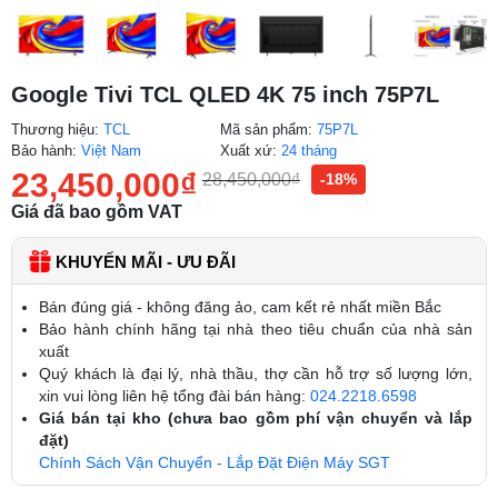
Google Tivi TCL QLED 4K 75 inch 75P7L
Thương hiệu:
TCL
Mã sản phẩm:
75P7L
Bảo hành:
Việt Nam
Xuất xứ:
24 tháng
23,450,000
₫
28,450,000
₫
-18%
Giá đã bao gồm VAT
KHUYẾN MÃI - ƯU ĐÃI
Bán đúng giá - không đăng ảo, cam kết rẻ nhất miền Bắc
Bảo hành chính hãng tại nhà theo tiêu chuẩn của nhà sản
xuất
Quý khách là đại lý, nhà thầu, thợ cần hỗ trợ số lượng lớn,
xin vui lòng liên hệ tổng đài bán hàng:
024.2218.6598
Giá bán tại kho (chưa bao gồm phí vận chuyển và lắp
đặt)
Chính Sách Vận Chuyển - Lắp Đặt Điện Máy SGT