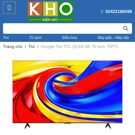
02422186598
Tivi
Tủ lạnh
Điều hòa
Máy giặt – Máy sấy
Trang chủ
Tivi
Google Tivi TCL QLED 4K 75 inch 75P7L