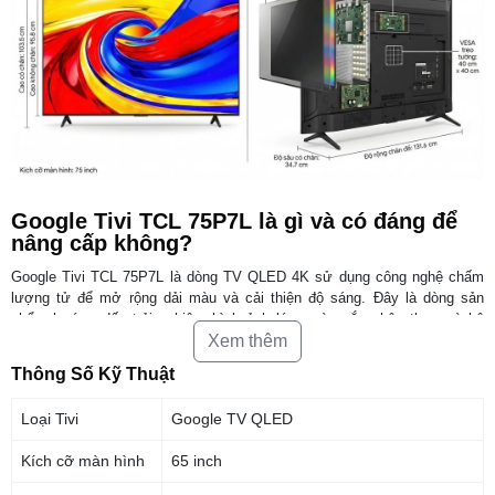
Google Tivi TCL 75P7L là gì và có đáng để
nâng cấp không?
Google Tivi TCL 75P7L là dòng TV QLED 4K sử dụng công nghệ chấm
lượng tử để mở rộng dải màu và cải thiện độ sáng. Đây là dòng sản
phẩm hướng đến trải nghiệm hình ảnh lớn, màu sắc chân thực và hệ
Xem thêm
sinh thái giải trí thông minh.
Thông Số Kỹ Thuật
Công nghệ QLED và dải màu 93% DCI-P3 mang lại trải
Loại Tivi
Google TV QLED
nghiệm gì?
QLED sử dụng vật liệu Quantum Crystal giúp hiển thị hơn một tỷ màu
Kích cỡ màn hình
65 inch
sắc. Khi kết hợp với dải màu rộng 93% DCI-P3, hình ảnh trở nên sống