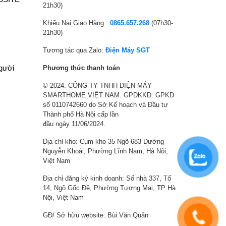
,
l
,
l
21h30)
1
à
9
à
Khiếu Nại Giao Hàng :
0865.657.268
(07h30-
8
:
7
:
21h30)
0
3
6
3
,
0
,
9
Tương tác qua Zalo:
Điện Máy SGT
0
,
0
,
người
Phương thức thanh toán
0
1
0
9
© 2024. CÔNG TY TNHH ĐIỆN MÁY
0
5
0
8
SMARTHOME VIỆT NAM. GPDKKD: GPKD
₫
0
₫
0
số 0110742660 do Sở Kế hoạch và Đầu tư
.
,
.
,
Thành phố Hà Nội cấp lần
0
0
đầu ngày 11/06/2024.
0
0
Địa chỉ kho: Cụm kho 35 Ngõ 683 Đường
0
0
Nguyễn Khoái, Phường Lĩnh Nam, Hà Nội,
₫
₫
Việt Nam
.
.
Địa chỉ đăng ký kinh doanh: Số nhà 337, Tổ
14, Ngõ Gốc Đề, Phường Tương Mai, TP Hà
Nội, Việt Nam
GĐ/ Sở hữu website: Bùi Văn Quân