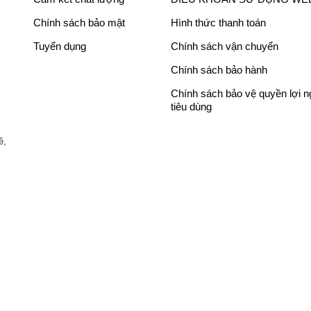
,
l
,
l
8
à
2
à
Chính sách bảo mật
Hình thức thanh toán
8
:
8
:
Tuyển dụng
Chính sách vận chuyển
8
1
8
1
,
0
,
2
Chính sách bảo hành
0
,
0
,
ng xé hình FreeSync Premium Pro tiên tiến. Sự nâng
Chính sách bảo vệ quyền lợi 
ay nhòe hình, đáp ứng hoàn hảo yêu cầu tốc độ khung
0
7
0
7
tiêu dùng
0
4
0
4
₫
0
₫
0
ề,
.
,
.
,
0
0
0
0
0
0
₫
₫
.
.