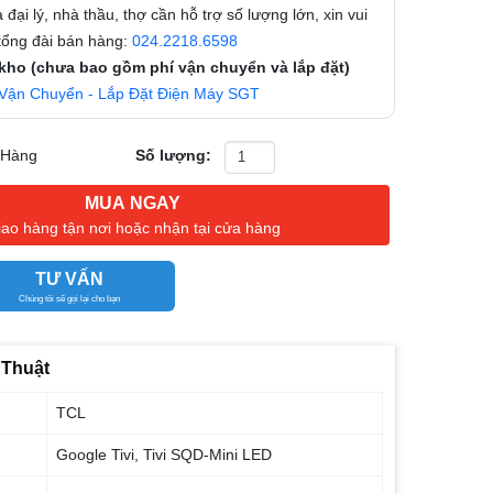
 đại lý, nhà thầu, thợ cần hỗ trợ số lượng lớn, xin vui
 tổng đài bán hàng:
024.2218.6598
 kho (chưa bao gồm phí vận chuyển và lắp đặt)
Vận Chuyển - Lắp Đặt Điện Máy SGT
 Hàng
Số lượng:
MUA NGAY
iao hàng tận nơi hoặc nhận tại cửa hàng
TƯ VẤN
Chúng tôi sẽ gọi lại cho bạn
 Thuật
TCL
Google Tivi, Tivi SQD-Mini LED