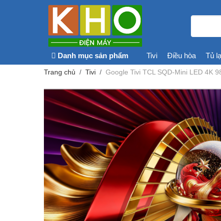
Danh mục sản phẩm
Tivi
Điều hòa
Tủ l
Trang chủ
Tivi
Google Tivi TCL SQD-Mini LED 4K 9