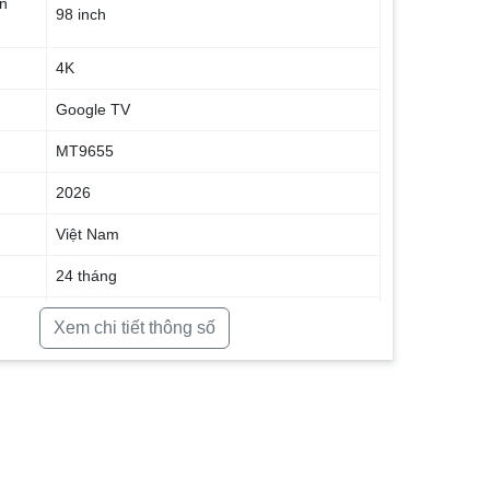
n
98 inch
4K
Google TV
MT9655
2026
Việt Nam
24 tháng
nh
Xem chi tiết thông số
HDR10+, Dolby Vision, Dolby Vision IQ
FreeSync Premium Pro, IMAX, FILMMAKER
MODE
Tần số quét 144Hz (VRR 144Hz / DLG
288Hz)