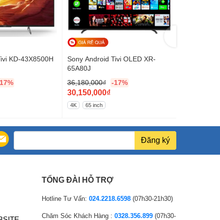
Tivi KD-43X8500H
Sony Android Tivi OLED XR-
Sony Androi
65A80J
65A90J
-17%
36,180,000
₫
-17%
47,976,000
G
G
30,150,000
₫
39,980,00
i
G
i
G
4K
65 inch
4K
65 inch
á
i
á
i
g
á
g
á
ố
h
ố
h
Đăng ký
c
i
c
i
l
ệ
l
ệ
à
n
à
n
TỔNG ĐÀI HỖ TRỢ
:
t
:
t
3
ạ
4
ạ
Hotline Tư Vấn:
024.2218.6598
(07h30-21h30)
6
i
7
i
Chăm Sóc Khách Hàng :
0328.356.899
(07h30-
BSITE