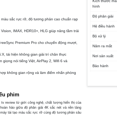
Kích thước mà
hình
Độ phân giải
 màu sắc rực rỡ, độ tương phản cao chuẩn rạp
Hệ điều hành
 Vision, IMAX, HDR10+, HLG giúp nâng tầm trải
Bộ xử lý
FreeSync Premium Pro cho chuyển động mượt,
Năm ra mắt
 tái hiện không gian giải trí chân thực
Nơi sản xuất
giọng nói tiếng Việt, AirPlay 2, Wifi 6 và
Bảo hành
ù hợp không gian rộng và làm điểm nhấn phòng
Công nghệ hì
ảnh
iếu phim
tv review từ giới công nghệ, chất lượng hiển thị của
hoàn hảo giữa độ phân giải 4K sắc nét và nền tảng
úp máy tái tạo màu sắc rực rỡ cùng độ tương phản sâu