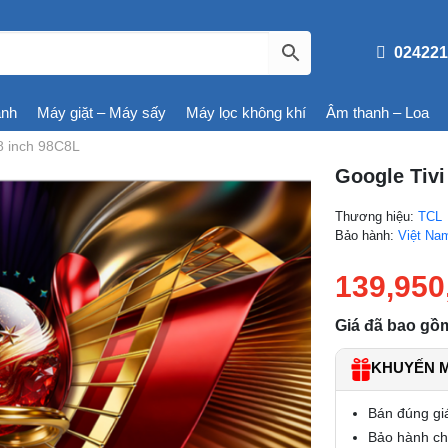
024221
ạnh
Máy giặt – Máy sấy
Máy lọc không khí
Âm thanh – Loa
8 inch 98C8L
Google Tiv
Thương hiệu:
TCL
Bảo hành:
Việt Na
139,950
Giá đã bao gồ
KHUYẾN MÃ
Bán đúng gi
Bảo hành chí