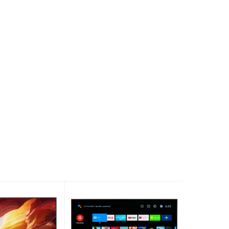
m
Dolby Atmos, DTS:X
Tìm kiếm giọng nói tiếng Việt, Google
Assistant
WiFi 6, Bluetooth 5.4
HDMI, USB, LAN
 chân
2166 × 420 × 1272 mm
 chân
58.5 kg
ông
2166 × 54.4 × 1236 mm
ông
57.5 kg
Trên 20 triệu