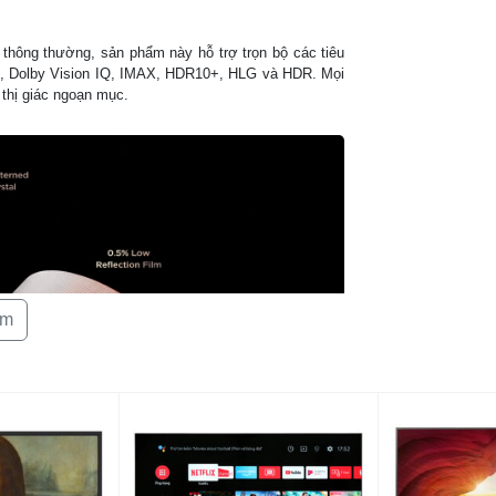
Công nghệ â
thanh
thông thường, sản phẩm này hỗ trợ trọn bộ các tiêu
on, Dolby Vision IQ, IMAX, HDR10+, HLG và HDR. Mọi
 thị giác ngoạn mục.
Tiện ích
Kết nối
Cổng kết nối
Kích thước có
Khối lượng có
êm
Kích thước kh
chân
Khối lượng kh
chân
Khoảng giá