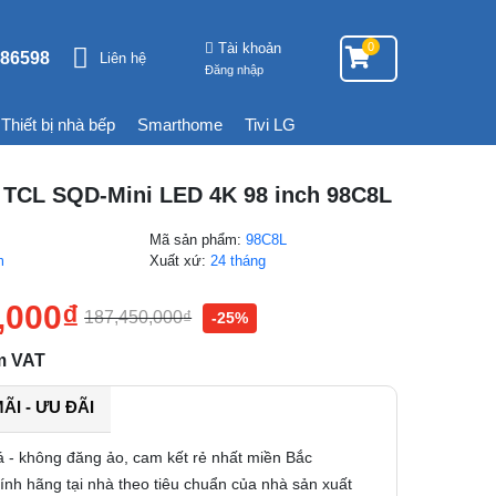
Tài khoản
0
86598
Liên hệ
Đăng nhập
Thiết bị nhà bếp
Smarthome
Tivi LG
i TCL SQD-Mini LED 4K 98 inch 98C8L
Mã sản phẩm:
98C8L
m
Xuất xứ:
24 tháng
,000
₫
187,450,000
₫
-25%
m VAT
I - ƯU ĐÃI
á - không đăng ảo, cam kết rẻ nhất miền Bắc
nh hãng tại nhà theo tiêu chuẩn của nhà sản xuất