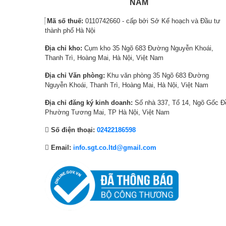
,
l
1
l
NAM
4
à
8
à
Mã số thuế:
0110742660 - cấp bởi Sở Kế hoạch và Đầu tư
0
:
4
:
thành phố Hà Nội
0
3
,
6
Địa chỉ kho:
Cụm kho 35 Ngõ 683 Đường Nguyễn Khoái,
,
7
0
,
Thanh Trì, Hoàng Mai, Hà Nội, Việt Nam
0
,
0
8
Đồng thời, máy hỗ trợ VRR 144Hz và tích hợp tính năng chố
cấp đồng bộ này triệt tiêu hoàn toàn hiện tượng giật lag h
0
0
0
2
Địa chỉ Văn phòng:
Khu văn phòng 35 Ngõ 683 Đường
hình cao của các tựa game hành động nhịp độ nhanh.
Nguyễn Khoái, Thanh Trì, Hoàng Mai, Hà Nội, Việt Nam
0
0
₫
0
₫
0
.
,
Địa chỉ đăng ký kinh doanh:
Số nhà 337, Tổ 14, Ngõ Gốc Đ
.
,
0
Phường Tương Mai, TP Hà Nội, Việt Nam
0
0
Số điện thoại:
02422186598
0
0
0
₫
Email:
info.sgt.co.ltd@gmail.com
₫
.
.