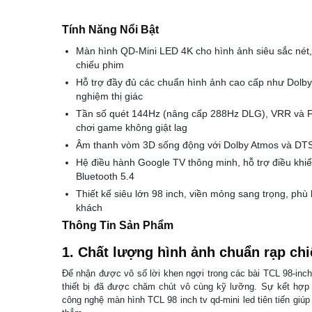
Tính Năng Nổi Bật
Màn hình QD-Mini LED 4K cho hình ảnh siêu sắc nét,
chiếu phim
Hỗ trợ đầy đủ các chuẩn hình ảnh cao cấp như Dolby
nghiệm thị giác
Tần số quét 144Hz (nâng cấp 288Hz DLG), VRR và 
chơi game không giật lag
Âm thanh vòm 3D sống động với Dolby Atmos và DTS:X,
Hệ điều hành Google TV thông minh, hỗ trợ điều khiển 
Bluetooth 5.4
Thiết kế siêu lớn 98 inch, viền mỏng sang trọng, ph
khách
Thông Tin Sản Phẩm
1. Chất lượng hình ảnh chuẩn rạp ch
Để nhận được vô số lời khen ngợi trong các bài TCL 98-inch 
thiết bị đã được chăm chút vô cùng kỹ lưỡng. Sự kết hợp 
công nghệ màn hình TCL 98 inch tv qd-mini led tiên tiến gi