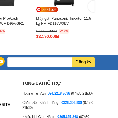
er ProWash
Máy giặt Panasonic Inverter 11.5
Máy Giặt Xi
kg WF-D95VGR1
kg NA-FD115W3BV
XQG100MJ
14%
17,990,000
₫
-27%
12,090,000
G
G
13,190,000
₫
8,490,000
i
G
i
G
á
i
á
i
g
á
g
á
ố
h
ố
h
Đăng ký
c
i
c
i
l
ệ
l
ệ
à
n
à
n
TỔNG ĐÀI HỖ TRỢ
:
t
:
t
1
ạ
1
ạ
Hotline Tư Vấn:
024.2218.6598
(07h30-21h30)
7
i
2
i
Chăm Sóc Khách Hàng :
0328.356.899
(07h30-
BSITE
,
l
,
l
21h30)
9
à
0
à
Khiếu Nại Giao Hàng :
0865.657.268
(07h30-