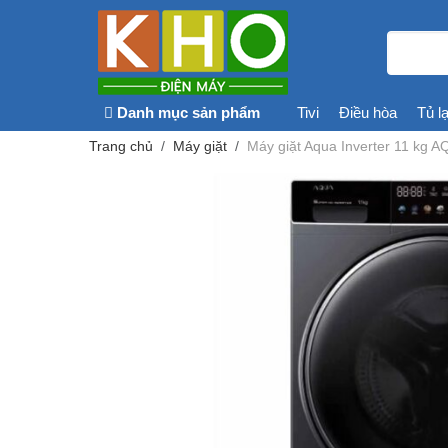
Danh mục sản phẩm
Tivi
Điều hòa
Tủ l
Trang chủ
Máy giặt
Máy giặt Aqua Inverter 11 kg