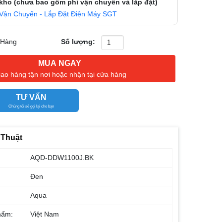
 kho (chưa bao gồm phí vận chuyển và lắp đặt)
Vận Chuyển - Lắp Đặt Điện Máy SGT
 Hàng
Số lượng:
MUA NGAY
iao hàng tận nơi hoặc nhận tại cửa hàng
TƯ VẤN
Chúng tôi sẽ gọi lại cho bạn
 Thuật
AQD-DDW1100J.BK
Đen
Aqua
hẩm:
Việt Nam