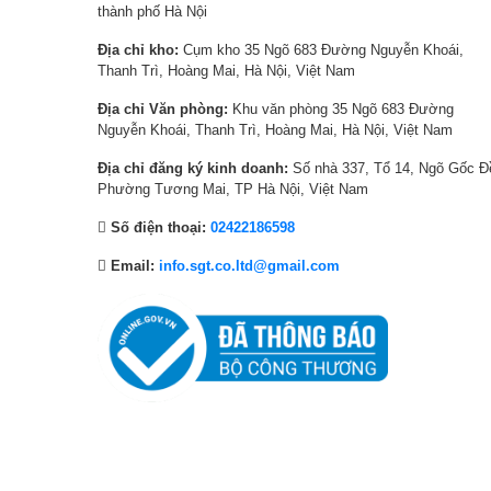
9
:
9
:
thành phố Hà Nội
0
1
0
9
Địa chỉ kho:
Cụm kho 35 Ngõ 683 Đường Nguyễn Khoái,
,
8
,
,
Thanh Trì, Hoàng Mai, Hà Nội, Việt Nam
0
,
0
6
0
9
0
9
Địa chỉ Văn phòng:
Khu văn phòng 35 Ngõ 683 Đường
Nguyễn Khoái, Thanh Trì, Hoàng Mai, Hà Nội, Việt Nam
0
9
0
0
₫
0
₫
,
Địa chỉ đăng ký kinh doanh:
Số nhà 337, Tổ 14, Ngõ Gốc Đ
.
,
.
0
Phường Tương Mai, TP Hà Nội, Việt Nam
0
0
Số điện thoại:
02422186598
0
0
0
₫
Email:
info.sgt.co.ltd@gmail.com
₫
.
.
*Hình ảnh chỉ mang tín
Khối lượng giặt và chương trình
– Với
khối lượng giặt 11 kg
, máy giặt Aqua Inverter này ph
đáp ứng khối lượng quần áo đối với các hộ gia đình ít thành 