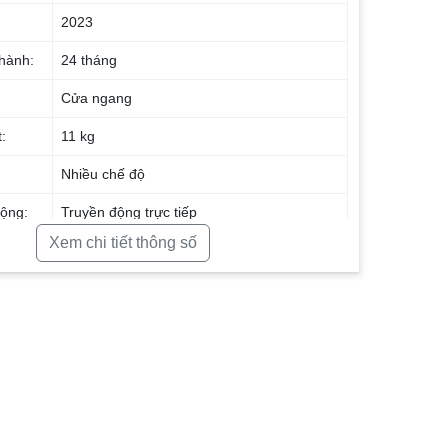
2023
 hành:
24 tháng
Cửa ngang
:
11 kg
Nhiều chế độ
ộng:
Truyền động trực tiếp
Xem chi tiết thông số
rter:
Có
t:
1400 vòng/phút
157.3 W
– Khử
ABT – Vòng đệm cửa kháng khuẩn
Smart Dual Spray -Tự làm sạch mặt trong