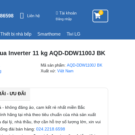
Tài khoản
0
86598
Liên hệ
Đăng nhập
Thiết bị nhà bếp
Smarthome
Tivi LG
qua Inverter 11 kg AQD-DDW1100J BK
a
Mã sản phẩm:
AQD-DDW1100J BK
g
Xuất xứ:
Việt Nam
I - ƯU ĐÃI
á - không đăng ảo, cam kết rẻ nhất miền Bắc
nh hãng tại nhà theo tiêu chuẩn của nhà sản xuất
 đại lý, nhà thầu, thợ cần hỗ trợ số lượng lớn, xin vui
 tổng đài bán hàng:
024.2218.6598