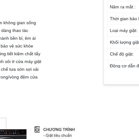
Năm ra mắt :
Thời gian bảo
ầm không gian sống
 dàng thao tác
Loại máy giặt:
hành bền bỉ, êm ái
Khối lượng giặt
, bảo vệ sức khỏe
g tiết kiệm chất tẩy
Chế độ giặt:
h sôi ở cửa máy giặt
Động cơ dẫn đ
 chế tưa sờn sợi vải
trong/vòng đệm cửa
Công nghệ Inve
Tốc độ quay vắ
Điện năng tiêu
thụ/ngày:
Kháng khuẩn 
mùi: