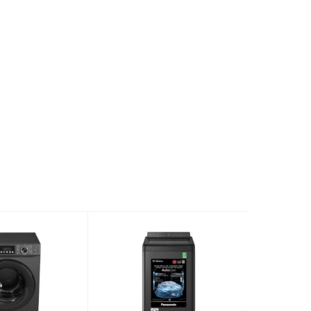
ặt:
cửa và vòng đệm cửa
giặt:
Lồng giặt Pillow
ại sau
Có
Có
ờ:
Có
n phẩm
70 kg
n
595 x 580 x 850 mm