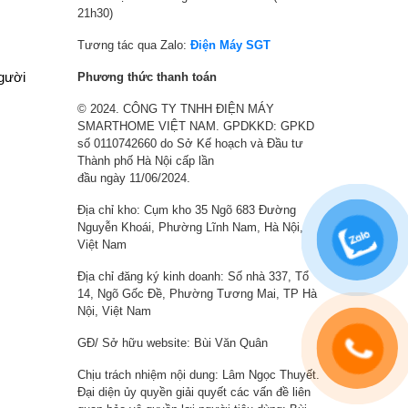
9
:
9
:
21h30)
0
1
0
8
,
3
,
,
Tương tác qua Zalo:
Điện Máy SGT
0
,
0
4
người
Phương thức thanh toán
0
1
0
9
© 2024. CÔNG TY TNHH ĐIỆN MÁY
0
9
0
0
SMARTHOME VIỆT NAM. GPDKKD: GPKD
₫
0
₫
,
số 0110742660 do Sở Kế hoạch và Đầu tư
.
,
.
0
Thành phố Hà Nội cấp lần
0
0
đầu ngày 11/06/2024.
0
0
Địa chỉ kho: Cụm kho 35 Ngõ 683 Đường
0
₫
Nguyễn Khoái, Phường Lĩnh Nam, Hà Nội,
₫
.
Việt Nam
.
Địa chỉ đăng ký kinh doanh: Số nhà 337, Tổ
14, Ngõ Gốc Đề, Phường Tương Mai, TP Hà
Nội, Việt Nam
GĐ/ Sở hữu website: Bùi Văn Quân
Chịu trách nhiệm nội dung: Lâm Ngọc Thuyết.
Đại diện ủy quyền giải quyết các vấn đề liên