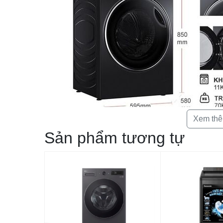
Xem th
Sản phẩm tương tự
Máy giặt Aqua Inverter 11 kg AQD-DDW1100J BK có khả n
công nghệ Smart Dosing. Hơn nữa, máy giặt còn có thể 
Wash trong lồng giặt lớn 525 mm mà vẫn mang lại hiệ
Inverter.
Thiết kế