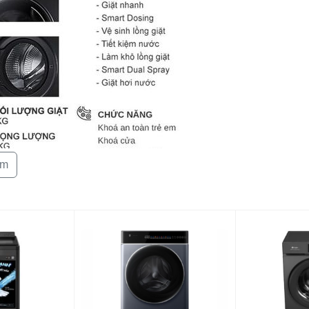
Vệ sinh lồng gi
Chất liệu lồng 
Tự khởi động l
khi có điện:
Khóa an toàn:
Cài đặt hẹn gi
Khối lượng sả
êm
(kg):
Kích thước sả
phẩm:
ăng phân bổ nước giặt và nước xả thông minh với
tối ưu hóa chương trình với công nghệ AI Smart
u quả tiết kiệm điện đáng kể nhờ công nghệ DD