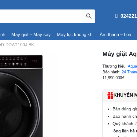
024221
ạnh
Máy giặt – Máy sấy
Máy lọc không khí
Âm thanh – Loa
 AQD-DDW1100J BK
Máy giặt A
Thương hiệu:
Aqu
Bảo hành:
24 Thán
11,990,000
₫
KHUYẾN MÃ
Bán đúng gi
Bảo hành chí
Quý khách là
lòng liên hệ