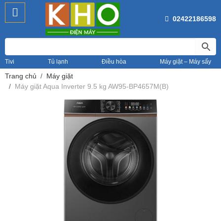
02422186598
Tivi
Tủ lạnh
Điều hòa
Máy giặt – Máy sấy
Trang chủ
Máy giặt
Máy giặt Aqua Inverter 9.5 kg AW95-BP4657M(B)