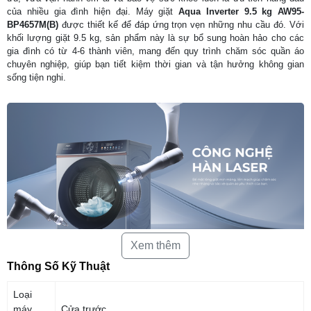
của nhiều gia đình hiện đại. Máy giặt
Aqua Inverter 9.5 kg AW95-
BP4657M(B)
được thiết kế để đáp ứng trọn vẹn những nhu cầu đó. Với
khối lượng giặt 9.5 kg, sản phẩm này là sự bổ sung hoàn hảo cho các
gia đình có từ 4-6 thành viên, mang đến quy trình chăm sóc quần áo
chuyên nghiệp, giúp bạn tiết kiệm thời gian và tận hưởng không gian
sống tiện nghi.
Xem thêm
Thông Số Kỹ Thuật
1. Bảng điều khiển đa sắc: Giao diện hiện
Loại
máy
Cửa trước