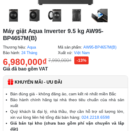
Máy giặt Aqua Inverter 9.5 kg AW95-
BP4657M(B)
Thương hiệu:
Aqua
Mã sản phẩm:
AW95-BP4657M(B)
Bảo hành:
24 Tháng
Xuất xứ:
Việt Nam
6,980,000
₫
7,990,000
₫
-13%
Giá đã bao gồm VAT
KHUYẾN MÃI - ƯU ĐÃI
Bán đúng giá - không đăng ảo, cam kết rẻ nhất miền Bắc
Bảo hành chính hãng tại nhà theo tiêu chuẩn của nhà sản
xuất
Quý khách là đại lý, nhà thầu, thợ cần hỗ trợ số lượng lớn,
xin vui lòng liên hệ tổng đài bán hàng:
024.2218.6598
Giá bán tại kho (chưa bao gồm phí vận chuyển và lắp
đặt)