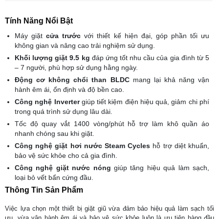
Tính Năng Nổi Bật
Máy giặt
cửa trước
với thiết kế hiện đại, góp phần tối ưu
không gian và nâng cao trải nghiệm sử dụng.
Khối lượng giặt 9.5 kg
đáp ứng tốt nhu cầu của gia đình từ 5
– 7 người, phù hợp sử dụng hằng ngày.
Động cơ không chổi than BLDC
mang lại khả năng vận
hành êm ái, ổn định và độ bền cao.
Công nghệ Inverter
giúp tiết kiệm điện hiệu quả, giảm chi phí
trong quá trình sử dụng lâu dài.
Tốc độ quay vắt 1400 vòng/phút hỗ trợ làm khô quần áo
nhanh chóng sau khi giặt.
Công nghệ giặt hơi nước Steam Cycles
hỗ trợ diệt khuẩn,
bảo vệ sức khỏe cho cả gia đình.
Công nghệ giặt nước nóng
giúp tăng hiệu quả làm sạch,
loại bỏ vết bẩn cứng đầu.
Thông Tin Sản Phẩm
Việc lựa chọn một thiết bị giặt giũ vừa đảm bảo hiệu quả làm sạch tối
ưu, vừa vận hành êm ái và bảo vệ sức khỏe luôn là ưu tiên hàng đầu