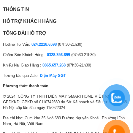
khu vực sinh sống.
THÔNG TIN
Đèn chiếu sáng lồng giặt; Vòng đệm cửa kháng
5. Tia nước đôi Smart Dual Spray vệ sinh
khuẩn; Khóa trẻ em; Hẹn giờ giặt kết thúc; Chỉnh số
HỖ TRỢ KHÁCH HÀNG
cửa và ron cửa
vòng vắt; Smart Dual Spray tự làm sạch mặt trong
Tiện ích
cửa; 6 chế độ xử lý vết bẩn chuyên sâu; Van sử dụng
TỔNG ĐÀI HỖ TRỢ
Với tính năng tia nước đôi tự động vệ sinh, máy giặt Aqua Inverter 9.5 kg
được nước yếu (áp lực nước 1 m); Tùy chỉnh nhiệt độ
AW95-BP4657M(B) sẽ liên tục xịt rửa khu vực mặt kính cửa và ron cửa
nước nóng; Xả tăng cường
Hotline Tư Vấn:
024.2218.6598
(07h30-21h30)
trong quá trình giặt. Hệ thống này giúp cuốn trôi các dư lượng xơ vải, bụi
bẩn và xà phòng còn sót lại, giúp cửa máy luôn sáng bóng, đồng thời
Kích
Chăm Sóc Khách Hàng :
0328.356.899
(07h30-21h30)
Cao 85 cm × Ngang 59.5 cm × Sâu 50 cm
ngăn chặn sự hình thành của nấm mốc và mùi hôi khó chịu một cách
thước
hiệu quả.
Khiếu Nại Giao Hàng :
0865.657.268
(07h30-21h30)
Khối
Tương tác qua Zalo:
Điện Máy SGT
lượng
59 kg
máy
Phương thức thanh toán
Chiều
© 2024. CÔNG TY TNHH ĐIỆN MÁY SMARTHOME VIỆT NAM.
dài ống
GPDKKD: GPKD số 0110742660 do Sở Kế hoạch và Đầu tư Thành phố
132 cm
cấp
Hà Nội cấp lần đầu ngày 11/06/2024.
nước
Địa chỉ kho: Cụm kho 35 Ngõ 683 Đường Nguyễn Khoái, Phường Lĩnh
Chiều
Nam, Hà Nội, Việt Nam
dài ống
151 cm