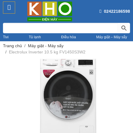
02422186598
Tivi
Tủ lạnh
Điều hòa
Máy giặt – Máy sấy
Trang chủ
Máy giặt - Máy sấy
Electrolux Inverter 10.5 kg FV1450S3W2