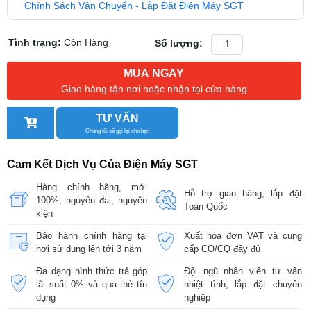
Chính Sách Vận Chuyển - Lắp Đặt Điện Máy SGT
Tình trạng:
Còn Hàng
Số lượng:
MUA NGAY
Giao hàng tận nơi hoặc nhận tại cửa hàng
TƯ VẤN
Chúng tôi sẽ gọi lại cho bạn
Cam Kết Dịch Vụ Của Điện Máy SGT
Hàng chính hãng, mới
Hỗ trợ giao hàng, lắp đặt
100%, nguyên đai, nguyên
Toàn Quốc
kiện
Bảo hành chính hãng tại
Xuất hóa đơn VAT và cung
nơi sử dụng lên tới 3 năm
cấp CO/CQ đầy đủ
Đa dạng hình thức trả góp
Đội ngũ nhân viên tư vấn
lãi suất 0% và qua thẻ tín
nhiệt tình, lắp đặt chuyên
dụng
nghiệp