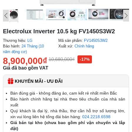
Electrolux Inverter 10.5 kg FV1450S3W2
Thương hiệu:
LG
Mã sản phẩm:
FV1450S3W2
Bảo hành:
24 Tháng (10
Xuất xứ:
Chính hãng
năm động cơ)
8,900,000
₫
10,680,000
₫
-17%
Giá đã bao gồm VAT
KHUYẾN MÃI - ƯU ĐÃI
Bán đúng giá - không đăng ảo, cam kết rẻ nhất miền Bắc
Bảo hành chính hãng tại nhà theo tiêu chuẩn của nhà sản
xuất
Quý khách là đại lý, nhà thầu, thợ cần hỗ trợ số lượng lớn,
xin vui lòng liên hệ tổng đài bán hàng:
024.2218.6598
Giá bán tại kho (chưa bao gồm phí vận chuyển và lắp
đặt)