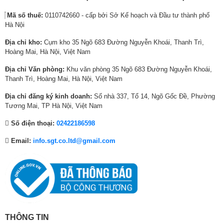
0
1
,
6
0
1
Rotating
– Xoay đều để làm sạch hiệu quả
Xuất xứ
Thái Lan
Mã số thuế:
0110742660 - cấp bởi Sở Kế hoạch và Đầu tư thành phố
,
6
0
,
,
1
Hà Nội
0
,
0
2
0
,
Rubbing
– Chà xát loại bỏ vết bẩn
Năm ra mắt
2026
0
7
0
9
0
8
Địa chỉ kho:
Cụm kho 35 Ngõ 683 Đường Nguyễn Khoái, Thanh Trì,
Bảo hành
24 tháng
0
9
₫
0
0
9
Hoàng Mai, Hà Nội, Việt Nam
WaveForce
– Tạo dòng nước xoáy giặt sâu
₫
0
.
,
₫
0
Địa điểm bảo hành
Toàn quốc
Địa chỉ Văn phòng:
Khu văn phòng 35 Ngõ 683 Đường Nguyễn Khoái,
.
,
0
.
,
Compressing
– Nén mạnh giúp tăng hiệu quả làm sạch
Thanh Trì, Hoàng Mai, Hà Nội, Việt Nam
0
0
0
0
0
0
Địa chỉ đăng ký kinh doanh:
Số nhà 337, Tổ 14, Ngõ Gốc Đề, Phường
Sự kết hợp này giúp đánh bay vết bẩn cứng đầu mà vẫn giữ quần áo
0
₫
0
Tương Mai, TP Hà Nội, Việt Nam
mềm mại và bền màu.
₫
.
₫
Số điện thoại:
02422186598
.
.
Động cơ Inverter Direct Drive™ – Bền bỉ, êm
ái, tiết kiệm điện
Email:
info.sgt.co.ltd@gmail.com
Máy giặt LG TX2516DT3O sử dụng
động cơ truyền động trực tiếp
Inverter Direct Drive™
, giúp:
Tiết kiệm điện năng tối ưu
Vận hành êm ái
, giảm rung lắc
THÔNG TIN