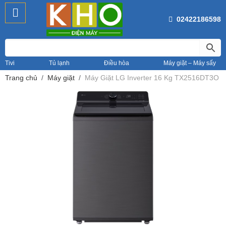
02422186598
Tivi
Tủ lạnh
Điều hòa
Máy giặt – Máy sấy
Trang chủ
Máy giặt
Máy Giặt LG Inverter 16 Kg TX2516DT3O