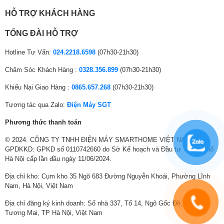
Tuổi thọ cao
, đi kèm
chế độ bảo hành lên đến 10 năm
HỖ TRỢ KHÁCH HÀNG
TỔNG ĐÀI HỖ TRỢ
Đây là một trong những yếu tố then chốt giúp LG trở thành thương hiệu
máy giặt được nhiều người tiêu dùng tin tưởng.
Hotline Tư Vấn:
024.2218.6598
(07h30-21h30)
Dễ dàng vệ sinh – Lồng giặt và bộ lọc xơ vải
Chăm Sóc Khách Hàng :
0328.356.899
(07h30-21h30)
lớn
Khiếu Nại Giao Hàng :
0865.657.268
(07h30-21h30)
Máy được trang bị
chức năng vệ sinh lồng giặt tự động
, chỉ với
một
nút bấm
giúp loại bỏ vi khuẩn, cặn bẩn và mùi hôi khó chịu. Bên cạnh
Tương tác qua Zalo:
Điện Máy SGT
đó,
bộ lọc xơ vải lớn
có thể dễ dàng tháo lắp và vệ sinh bằng tay, hạn
chế bụi bẩn bám lại trên quần áo sau mỗi lần giặt.
Phương thức thanh toán
© 2024. CÔNG TY TNHH ĐIỆN MÁY SMARTHOME VIỆT NAM.
GPDKKD: GPKD số 0110742660 do Sở Kế hoạch và Đầu tư Thành phố
Hà Nội cấp lần đầu ngày 11/06/2024.
Địa chỉ kho: Cụm kho 35 Ngõ 683 Đường Nguyễn Khoái, Phường Lĩnh
Nam, Hà Nội, Việt Nam
Địa chỉ đăng ký kinh doanh: Số nhà 337, Tổ 14, Ngõ Gốc Đề, Phường
Tương Mai, TP Hà Nội, Việt Nam