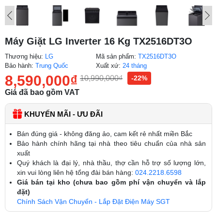
Máy Giặt LG Inverter 16 Kg TX2516DT3O
Thương hiệu:
LG
Mã sản phẩm:
TX2516DT3O
Bảo hành:
Trung Quốc
Xuất xứ:
24 tháng
8,590,000
₫
10,990,000
₫
-22%
Giá đã bao gồm VAT
KHUYẾN MÃI - ƯU ĐÃI
Bán đúng giá - không đăng ảo, cam kết rẻ nhất miền Bắc
Bảo hành chính hãng tại nhà theo tiêu chuẩn của nhà sản
xuất
Quý khách là đại lý, nhà thầu, thợ cần hỗ trợ số lượng lớn,
xin vui lòng liên hệ tổng đài bán hàng:
024.2218.6598
Giá bán tại kho (chưa bao gồm phí vận chuyển và lắp
đặt)
Chính Sách Vận Chuyển - Lắp Đặt Điện Máy SGT