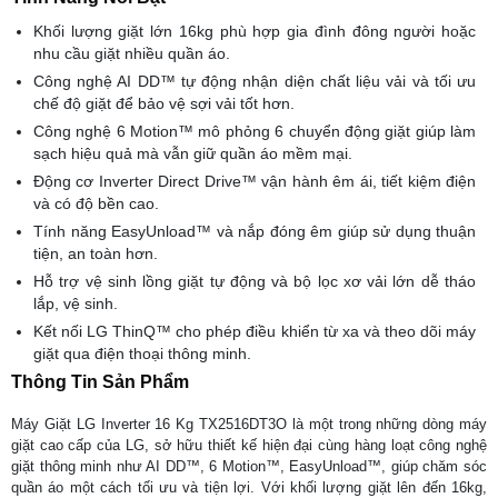
Khối lượng giặt lớn 16kg phù hợp gia đình đông người hoặc
nhu cầu giặt nhiều quần áo.
Công nghệ AI DD™ tự động nhận diện chất liệu vải và tối ưu
chế độ giặt để bảo vệ sợi vải tốt hơn.
Công nghệ 6 Motion™ mô phỏng 6 chuyển động giặt giúp làm
sạch hiệu quả mà vẫn giữ quần áo mềm mại.
Động cơ Inverter Direct Drive™ vận hành êm ái, tiết kiệm điện
và có độ bền cao.
Tính năng EasyUnload™ và nắp đóng êm giúp sử dụng thuận
tiện, an toàn hơn.
Hỗ trợ vệ sinh lồng giặt tự động và bộ lọc xơ vải lớn dễ tháo
lắp, vệ sinh.
Kết nối LG ThinQ™ cho phép điều khiển từ xa và theo dõi máy
giặt qua điện thoại thông minh.
Thông Tin Sản Phẩm
Máy Giặt LG Inverter 16 Kg TX2516DT3O là một trong những dòng máy
giặt cao cấp của LG, sở hữu thiết kế hiện đại cùng hàng loạt công nghệ
giặt thông minh như AI DD™, 6 Motion™, EasyUnload™, giúp chăm sóc
quần áo một cách tối ưu và tiện lợi. Với khối lượng giặt lên đến 16kg,