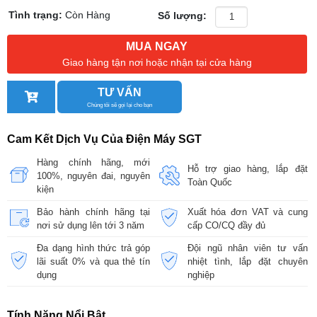
Tình trạng:
Còn Hàng
Số lượng:
MUA NGAY
Giao hàng tận nơi hoặc nhận tại cửa hàng
TƯ VẤN
Chúng tôi sẽ gọi lại cho bạn
Cam Kết Dịch Vụ Của Điện Máy SGT
Hàng chính hãng, mới
Hỗ trợ giao hàng, lắp đặt
100%, nguyên đai, nguyên
Toàn Quốc
kiện
Bảo hành chính hãng tại
Xuất hóa đơn VAT và cung
nơi sử dụng lên tới 3 năm
cấp CO/CQ đầy đủ
Đa dạng hình thức trả góp
Đội ngũ nhân viên tư vấn
lãi suất 0% và qua thẻ tín
nhiệt tình, lắp đặt chuyên
dụng
nghiệp
Tính Năng Nổi Bật