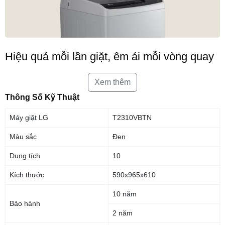
Hiệu quả mỗi lần giặt, êm ái mỗi vòng quay
Smart Inverter Motor™ của LG đảm bảo giặt mạnh mẽ mà không gây ồn.
Xem thêm
Thông Số Kỹ Thuật
Máy giặt LG
T2310VBTN
Màu sắc
Đen
Dung tích
10
Kích thước
590x965x610
10 năm
Bảo hành
2 năm