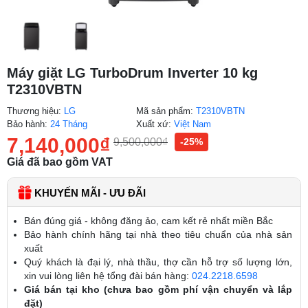
Máy giặt LG TurboDrum Inverter 10 kg
T2310VBTN
Thương hiệu:
LG
Mã sản phẩm:
T2310VBTN
Bảo hành:
24 Tháng
Xuất xứ:
Việt Nam
7,140,000
₫
9,500,000
₫
-25%
Giá đã bao gồm VAT
KHUYẾN MÃI - ƯU ĐÃI
Bán đúng giá - không đăng ảo, cam kết rẻ nhất miền Bắc
Bảo hành chính hãng tại nhà theo tiêu chuẩn của nhà sản
xuất
Quý khách là đại lý, nhà thầu, thợ cần hỗ trợ số lượng lớn,
xin vui lòng liên hệ tổng đài bán hàng:
024.2218.6598
Giá bán tại kho (chưa bao gồm phí vận chuyển và lắp
đặt)