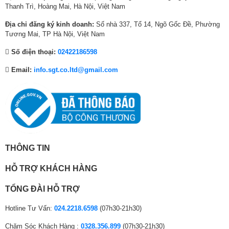
TurboDrum™ mang đến khả năng giặt mạnh mẽ, đánh bay bụi bẩn cứng
Thanh Trì, Hoàng Mai, Hà Nội, Việt Nam
0
0
0
đầu bằng luồng nước mạnh.
0
0
0
Địa chỉ đăng ký kinh doanh:
Số nhà 337, Tổ 14, Ngõ Gốc Đề, Phường
₫
₫
₫
Tương Mai, TP Hà Nội, Việt Nam
.
.
.
Số điện thoại:
02422186598
Email:
info.sgt.co.ltd@gmail.com
THÔNG TIN
HỖ TRỢ KHÁCH HÀNG
TỔNG ĐÀI HỖ TRỢ
Hotline Tư Vấn:
024.2218.6598
(07h30-21h30)
Chăm Sóc Khách Hàng :
0328.356.899
(07h30-21h30)