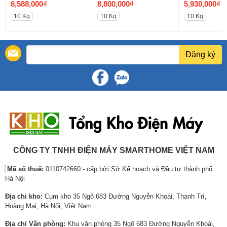
G
G
G
6,588,000
₫
8,800,000
₫
5,930,000
₫
i
G
i
G
i
G
10 Kg
10 Kg
10 Kg
á
i
á
i
á
i
g
á
g
á
g
á
ố
h
ố
h
ố
h
Đăng ký
c
i
c
i
c
i
l
ệ
l
ệ
l
ệ
à
n
à
n
à
n
:
t
:
t
:
t
7
ạ
1
ạ
7
ạ
,
i
0
i
,
i
9
l
,
l
1
l
0
à
5
à
1
à
5
:
6
:
6
:
CÔNG TY TNHH ĐIỆN MÁY SMARTHOME VIỆT NAM
,
6
0
8
,
5
Mã số thuế:
0110742660 - cấp bởi Sở Kế hoạch và Đầu tư thành phố
6
,
,
,
0
,
Hà Nội
0
5
0
8
0
9
0
8
0
0
0
3
Địa chỉ kho:
Cụm kho 35 Ngõ 683 Đường Nguyễn Khoái, Thanh Trì,
TurboDrum™ – Giặt mạnh mẽ, cảm ứng
₫
8
0
0
₫
0
Hoàng Mai, Hà Nội, Việt Nam
nhẹ nhàng
.
,
₫
,
.
,
Địa chỉ Văn phòng:
Khu văn phòng 35 Ngõ 683 Đường Nguyễn Khoái,
0
.
0
0