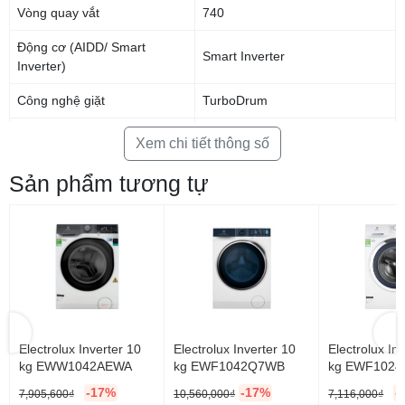
Vòng quay vắt
740
Động cơ (AIDD/ Smart
Smart Inverter
Inverter)
Được thiết kế để có trải nghiệm giặt ủi tốt
Công nghệ giặt
TurboDrum
hơn
Lồng giặt thép không gỉ hoàn
Xem chi tiết thông số
toàn
Sản phẩm tương tự
Wifi
Vệ sinh và thuận tiện
Tự động làm sạch lồng giặt
Tự động giặt sơ
Khóa trẻ em
Smart Inverter – Khẽ khàng như lời thì thầm
Xuất xứ
Việt Nam
Electrolux Inverter 10
Electrolux Inverter 10
Electrolux In
Smart Inverter Motor™ của LG vận hành mượt mà và êm ái.
kg EWW1042AEWA
kg EWF1042Q7WB
kg EWF102
-17%
-17%
-
7,905,600
₫
10,560,000
₫
7,116,000
₫