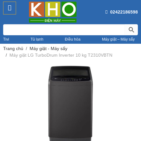
02422186598
Tivi
Tủ lạnh
Điều hòa
Máy giặt – Máy sấy
Trang chủ
Máy giặt - Máy sấy
Máy giặt LG TurboDrum Inverter 10 kg T2310VBTN