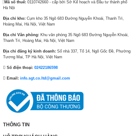
Mã số thuế:
0110742660 - cấp bởi Sở Kế hoạch và Đầu tư thành phố
0
,
0
,
0
,
Hà Nội
0
3
0
6
0
9
0
9
0
9
0
9
Địa chỉ kho:
Cụm kho 35 Ngõ 683 Đường Nguyễn Khoái, Thanh Trì,
₫
0
₫
0
₫
0
Hoàng Mai, Hà Nội, Việt Nam
.
,
.
,
.
,
Công nghệ Inverter tiết kiệm điện, vận hành êm và bền bỉ
Địa chỉ Văn phòng:
Khu văn phòng 35 Ngõ 683 Đường Nguyễn Khoái,
0
0
0
Máy giặt sấy Panasonic NA-V10FR1BVT vận hành bởi động cơ biến tần
Thanh Trì, Hoàng Mai, Hà Nội, Việt Nam
0
0
0
Inverter mang lại nhiều lợi ích như: tối ưu hoạt động để tiết kiệm điện,
0
0
0
hiệu suất cao nên giặt sạch nhanh, giảm ma sát nên vận hành êm ái và
Địa chỉ đăng ký kinh doanh:
Số nhà 337, Tổ 14, Ngõ Gốc Đề, Phường
₫
₫
₫
bền bỉ theo thời gian để bạn an tâm sử dụng dài lâu.
Tương Mai, TP Hà Nội, Việt Nam
.
.
.
Số điện thoại:
02422186598
Email:
info.sgt.co.ltd@gmail.com
THÔNG TIN