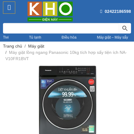
02422186598
Tivi
Tủ lạnh
Điều hòa
Máy giặt – Máy sấy
Trang chủ
Máy giặt
Máy giặt lồng ngang Panasonic 10kg tích hợp sấy tiện ích NA-
V10FR1BVT