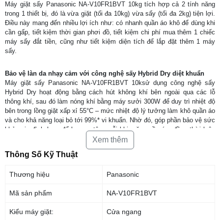
Máy giặt sấy Panasonic NA-V10FR1BVT 10kg tích hợp cả 2 tính năng
trong 1 thiết bị, đó là vừa giặt (tối đa 10kg) vừa sấy (tối đa 2kg) tiện lợi.
Điều này mang đến nhiều lợi ích như: có nhanh quần áo khô để dùng khi
cần gấp, tiết kiệm thời gian phơi đồ, tiết kiệm chi phí mua thêm 1 chiếc
máy sấy đắt tiền, cũng như tiết kiệm diện tích để lắp đặt thêm 1 máy
sấy.
Bảo vệ làn da nhạy cảm với công nghệ sấy Hybrid Dry diệt khuẩn
Máy giặt sấy Panasonic NA-V10FR1BVT 10ksử dụng công nghệ sấy
Hybrid Dry hoạt động bằng cách hút không khí bên ngoài qua các lỗ
thông khí, sau đó làm nóng khí bằng máy sưởi 300W để duy trì nhiệt độ
bên trong lồng giặt xấp xỉ 55°C – mức nhiệt độ lý tưởng làm khô quần áo
và cho khả năng loại bỏ tới 99%* vi khuẩn. Nhờ đó, góp phần bảo vệ sức
khỏe gia đình bạn, để bạn an tâm mỗi khi mặc quần áo, đồng thời luôn
giữ quần áo ở trạng thái tốt nhất.
Xem thêm
Thông Số Kỹ Thuật
Thương hiệu
Panasonic
Mã sản phẩm
NA-V10FR1BVT
Kiểu máy giặt:
Cửa ngang