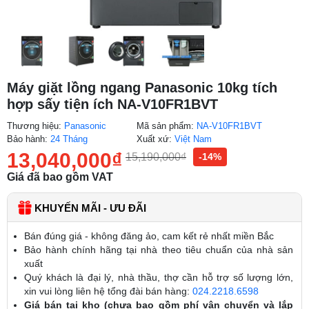
Máy giặt lồng ngang Panasonic 10kg tích
hợp sấy tiện ích NA-V10FR1BVT
Thương hiệu:
Panasonic
Mã sản phẩm:
NA-V10FR1BVT
Bảo hành:
24 Tháng
Xuất xứ:
Việt Nam
13,040,000
₫
15,190,000
₫
-14%
Giá đã bao gồm VAT
KHUYẾN MÃI - ƯU ĐÃI
Bán đúng giá - không đăng ảo, cam kết rẻ nhất miền Bắc
Bảo hành chính hãng tại nhà theo tiêu chuẩn của nhà sản
xuất
Quý khách là đại lý, nhà thầu, thợ cần hỗ trợ số lượng lớn,
xin vui lòng liên hệ tổng đài bán hàng:
024.2218.6598
Giá bán tại kho (chưa bao gồm phí vận chuyển và lắp