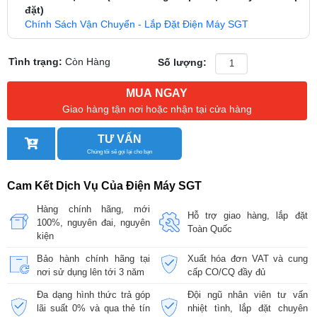
đặt)
Chính Sách Vận Chuyển - Lắp Đặt Điện Máy SGT
Tình trạng:
Còn Hàng
Số lượng:
MUA NGAY
Giao hàng tận nơi hoặc nhận tại cửa hàng
TƯ VẤN
Chúng tôi sẽ gọi lại cho bạn
Cam Kết Dịch Vụ Của Điện Máy SGT
Hàng chính hãng, mới
Hỗ trợ giao hàng, lắp đặt
100%, nguyên đai, nguyên
Toàn Quốc
kiện
Bảo hành chính hãng tại
Xuất hóa đơn VAT và cung
nơi sử dụng lên tới 3 năm
cấp CO/CQ đầy đủ
Đa dạng hình thức trả góp
Đội ngũ nhân viên tư vấn
lãi suất 0% và qua thẻ tín
nhiệt tình, lắp đặt chuyên