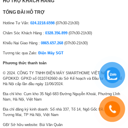
HỖ TRỢ KHÁCH HÀNG
TỔNG ĐÀI HỖ TRỢ
Tự động vệ sinh lồng giặt Tub Clean
Hotline Tư Vấn:
024.2218.6598
(07h30-21h30)
Máy giặt sấy Panasonic NA-V10FR1BVT có tính năng vệ sinh lồng giặt
tự động Tub Clean sử dụng nước nóng với tốc độ quay cao để từ đó khử
Chăm Sóc Khách Hàng :
0328.356.899
(07h30-21h30)
mùi hôi, loại bỏ nấm mốc, đánh bay cặn bột giặt và các mảng bám,… để
từ đó giữ lồng giặt luôn sạch sẽ, không vấy bẩn quần áo ở các mẻ giặt
Khiếu Nại Giao Hàng :
0865.657.268
(07h30-21h30)
sau.
Tương tác qua Zalo:
Điện Máy SGT
Phương thức thanh toán
© 2024. CÔNG TY TNHH ĐIỆN MÁY SMARTHOME VIỆT NAM.
GPDKKD: GPKD số 0110742660 do Sở Kế hoạch và Đầu tư Thành phố
Hà Nội cấp lần đầu ngày 11/06/2024.
Địa chỉ kho: Cụm kho 35 Ngõ 683 Đường Nguyễn Khoái, Phường Lĩnh
Nam, Hà Nội, Việt Nam
Địa chỉ đăng ký kinh doanh: Số nhà 337, Tổ 14, Ngõ Gốc Đề, Phường
Tương Mai, TP Hà Nội, Việt Nam
GĐ/ Sở hữu website: Bùi Văn Quân