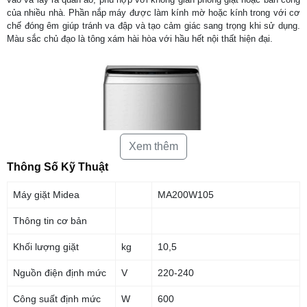
của nhiều nhà. Phần nắp máy được làm kính mờ hoặc kính trong với cơ
chế đóng êm giúp tránh va đập và tạo cảm giác sang trọng khi sử dụng.
Màu sắc chủ đạo là tông xám hài hòa với hầu hết nội thất hiện đại.
Xem thêm
Thông Số Kỹ Thuật
Máy giặt Midea
MA200W105
Thông tin cơ bản
Khối lượng giặt
kg
10,5
Thiết kế máy giặt Midea MA200W105 10.5kg lồng đứng
Nguồn điện định mức
V
220-240
Máy giặt này có khối lượng giặt lên tới 10.5 kg phù hợp cho gia đình từ
Công suất định mức
W
600
khoảng 4 – 6 thành viên hoặc gia đình có nhu cầu giặt định kỳ lớn bao