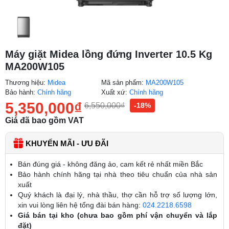
Máy giặt Midea lồng đứng Inverter 10.5 Kg
MA200W105
Thương hiệu:
Midea
Mã sản phẩm:
MA200W105
Bảo hành:
Chính hãng
Xuất xứ:
Chính hãng
5,350,000
₫
6,550,000
₫
-18%
Giá đã bao gồm VAT
KHUYẾN MÃI - ƯU ĐÃI
Bán đúng giá - không đăng ảo, cam kết rẻ nhất miền Bắc
Bảo hành chính hãng tại nhà theo tiêu chuẩn của nhà sản
xuất
Quý khách là đại lý, nhà thầu, thợ cần hỗ trợ số lượng lớn,
xin vui lòng liên hệ tổng đài bán hàng:
024.2218.6598
Giá bán tại kho (chưa bao gồm phí vận chuyển và lắp
đặt)