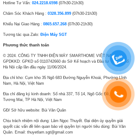
Hotline Tư Vấn:
024.2218.6598
(07h30-21h30)
kết thúc thông qua phím này)
Chăm Sóc Khách Hàng :
0328.356.899
(07h30-21h30)
Nút chức năng
Khiếu Nại Giao Hàng :
0865.657.268
(07h30-21h30)
Inverter Quattro tiết kiệm điện
Số lượng nút
8
Tương tác qua Zalo:
Điện Máy SGT
Giặt một chạm
√
Máy giặt Midea 10.5kg lồng đứng MA200W105 trang bị công nghệ
Phương thức thanh toán
inverter Quattro giúp tiết kiệm điện, động cơ vận hành êm ái và bền bỉ.
Chương trình
√
© 2024. CÔNG TY TNHH ĐIỆN MÁY SMARTHOME VIỆT NAM.
Công nghệ Deep Clean
GPDKKD: GPKD số 0110742660 do Sở Kế hoạch và Đầu tư Thành phố
Số lần xả
√
Hà Nội cấp lần đầu ngày 11/06/2024.
FCS
√
Máy giặt Midea inverter 10.5kg MA200W105 có hệ thống tạo ra luồng
Địa chỉ kho: Cụm kho 35 Ngõ 683 Đường Nguyễn Khoái, Phường Lĩnh
nước xoáy mạnh, kết hợp với mâm giặt lớn, giúp nâng quần áo lên, xoay
Nam, Hà Nội, Việt Nam
Nguồn điện
√
đều, tránh rối và tăng khả năng loại bỏ vết bẩn
Địa chỉ đăng ký kinh doanh: Số nhà 337, Tổ 14, Ngõ Gốc Đề, Phường
Thời gian giặt
√
Lọc xơ vải kim loại (Metal Lint Filter)
Tương Mai, TP Hà Nội, Việt Nam
Hẹn giờ
√
GĐ/ Sở hữu website: Bùi Văn Quân
Bộ lọc kim loại của máy giặt Midea MA200W105 dễ tháo lắp giúp loại bỏ
Chức năng
√
xơ, lông, cặn dư từ quá trình giặt, bảo vệ lồng giặt luôn sạch và đảm bảo
Chịu trách nhiệm nội dung: Lâm Ngọc Thuyết. Đại diện ủy quyền giải
chất lượng giặt.
quyết các vấn đề liên quan bảo vệ quyền lợi người tiêu dùng: Bùi Văn
Bắt đầu/Tạm dừng
√
Quân. Email: thuyetlam.sgt@gmail.com