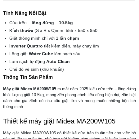
Tính Năng Nổi Bật
Cửa trên –
lồng đứng
–
10.5kg
Kích thước
(S x R x C)mm: 555 x 550 x 950
Giặt thông minh chỉ với
1 lần chạm
Inverter Quattro
tiết kiệm điện, máy chạy êm
Lồng giặt
Water Cube
làm sạch sâu
Làm sạch tự động
Auto Clean
Chế độ vệ sinh (khử khuẩn)
Thông Tin Sản Phẩm
Máy giặt Midea MA200W105
ra mắt năm 2025 kiểu cửa trên – lồng đứng
khối lượng giặt 10.5kg, mang đến phong cách tiêu dùng hiện đại, đặc biệt
dành cho gia đình có nhu cầu giặt lớn và mong muốn những tiện ích
thông minh.
Thiết kế máy giặt Midea MA200W105
Máy giặt Midea MA200W105 có thiết kế cửa trên thuận tiện cho việc bỏ
vào và lấy ra quần áo, phù hợp với không gian phòng giặt hoặc ban công