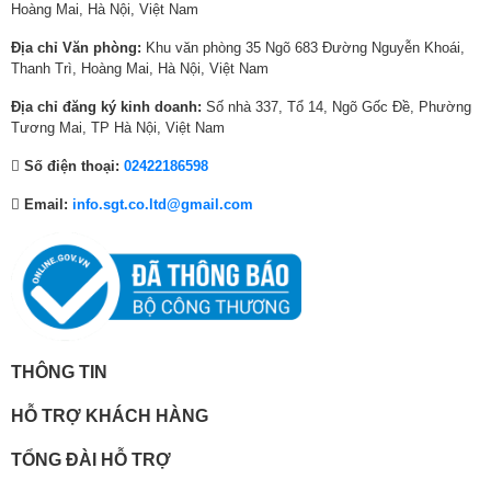
8
0
0
0
0
₫
0
Hoàng Mai, Hà Nội, Việt Nam
trình
₫
,
₫
,
.
,
Địa chỉ Văn phòng:
Khu văn phòng 35 Ngõ 683 Đường Nguyễn Khoái,
.
0
.
0
0
Giặt nhẹ
√
Thanh Trì, Hoàng Mai, Hà Nội, Việt Nam
0
0
0
Mạnh/Giặt siêu
0
0
0
√
Địa chỉ đăng ký kinh doanh:
Số nhà 337, Tổ 14, Ngõ Gốc Đề, Phường
sạch/Giặt đồ dày
₫
₫
₫
Tương Mai, TP Hà Nội, Việt Nam
Chế độ Turbo
.
.
.
Vắt
√
Số điện thoại:
02422186598
Khi kích hoạt chế độ Turbo, luồng nước mạnh hơn và tốc độ quay nhanh
Thông thường/ Tiêu
Email:
info.sgt.co.ltd@gmail.com
√
hơn giúp rút ngắn thời gian giặt tới 20%, đồng thời vẫn đảm bảo hiệu quả
chuẩn
làm sạch.
Đồ trẻ em
√
Jeans
√
Giặt nhanh
√
THÔNG TIN
Tùy chọn
HỖ TRỢ KHÁCH HÀNG
(Điều chỉnh Mực
Ghi chú
TỔNG ĐÀI HỖ TRỢ
nước/Giặt/Xả/Vắt/Ngâm/Hẹn
giờ