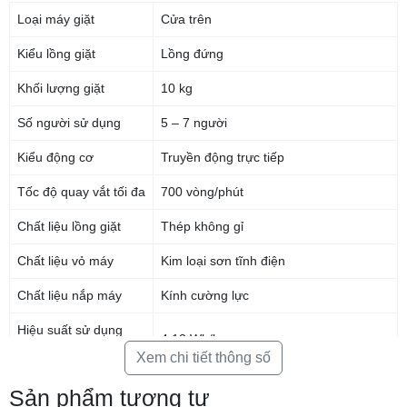
Loại máy giặt
Cửa trên
Kiểu lồng giặt
Lồng đứng
Khối lượng giặt
10 kg
Số người sử dụng
5 – 7 người
Kiểu động cơ
Truyền động trực tiếp
Tốc độ quay vắt tối đa
700 vòng/phút
*Hình ảnh chỉ mang tính chất minh họa
Chất liệu lồng giặt
Thép không gỉ
Vận hành êm ái, tiết kiệm điện với động cơ
Inverter
Chất liệu vỏ máy
Kim loại sơn tĩnh điện
Động cơ Inverter hoặc truyền động trực tiếp giúp máy giặt vận hành ổn
Chất liệu nắp máy
Kính cường lực
định, giảm rung lắc và hạn chế tiếng ồn trong quá trình sử dụng. Nhờ khả
năng điều chỉnh công suất linh hoạt theo khối lượng quần áo, máy hỗ trợ
Hiệu suất sử dụng
4.13 Wh/kg
tiết kiệm điện năng hiệu quả mà vẫn đảm bảo lực giặt mạnh mẽ, phù hợp
điện
Xem chi tiết thông số
với nhu cầu giặt giũ thường xuyên của gia đình.
Công nghệ tiết kiệm
Sản phẩm tương tự
TD Inverter
điện