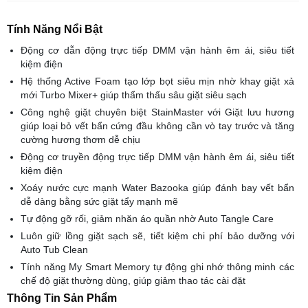
Tính Năng Nổi Bật
Động cơ dẫn động trực tiếp DMM vận hành êm ái, siêu tiết
kiệm điện
Hệ thống Active Foam tạo lớp bọt siêu mịn nhờ khay giặt xả
mới Turbo Mixer+ giúp thẩm thấu sâu giặt siêu sạch
Công nghệ giặt chuyên biệt StainMaster với Giặt lưu hương
giúp loại bỏ vết bẩn cứng đầu không cần vò tay trước và tăng
cường hương thơm dễ chịu
Động cơ truyền động trực tiếp DMM vận hành êm ái, siêu tiết
kiệm điện
Xoáy nước cực mạnh Water Bazooka giúp đánh bay vết bẩn
dễ dàng bằng sức giặt tẩy mạnh mẽ
Tự động gỡ rối, giảm nhăn áo quần nhờ Auto Tangle Care
Luôn giữ lồng giặt sạch sẽ, tiết kiệm chi phí bảo dưỡng với
Auto Tub Clean
Tính năng My Smart Memory tự động ghi nhớ thông minh các
chế độ giặt thường dùng, giúp giảm thao tác cài đặt
Thông Tin Sản Phẩm