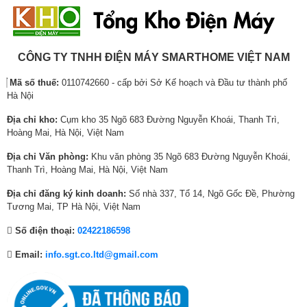
*Hình ảnh chỉ mang tính chất minh họa
Hẹn giờ giặt
0
i
3
i
,
i
,
l
,
l
4
l
Hoạt động ở áp lực nước thấp từ 1 m
Giặt sạch sâu với công nghệ tạo bọt mịn
9
à
9
à
0
à
Công nghệ tạo bọt mịn giúp hòa tan bột giặt hoặc nước giặt nhanh chóng,
Auto Tangle Care
9
:
9
:
0
:
CÔNG TY TNHH ĐIỆN MÁY SMARTHOME VIỆT NAM
tạo lớp bọt siêu mịn dễ dàng thẩm thấu sâu vào từng sợi vải. Nhờ đó,
0
7
0
1
,
2
các vết bẩn, mồ hôi và bụi bám trên quần áo được làm sạch hiệu quả
My Smart Memory
Mã số thuế:
0110742660 - cấp bởi Sở Kế hoạch và Đầu tư thành phố
,
,
,
8
0
,
hơn, giúp quần áo sau khi giặt luôn sạch sẽ, mềm mại và dễ chịu khi
Hà Nội
0
0
0
,
0
0
mặc.
Auto Tub Clean
0
0
0
9
0
0
Địa chỉ kho:
Cụm kho 35 Ngõ 683 Đường Nguyễn Khoái, Thanh Trì,
0
0
0
9
₫
0
Đèn LED hiển thị
Hoàng Mai, Hà Nội, Việt Nam
₫
,
₫
0
.
,
Địa chỉ Văn phòng:
Khu văn phòng 35 Ngõ 683 Đường Nguyễn Khoái,
103.7 × 55.4 × 60.4 cm (Cao × Ngang ×
.
0
.
,
0
Kích thước sản phẩm
Thanh Trì, Hoàng Mai, Hà Nội, Việt Nam
Sâu)
0
0
0
0
0
0
Địa chỉ đăng ký kinh doanh:
Số nhà 337, Tổ 14, Ngõ Gốc Đề, Phường
Khối lượng máy
33 kg
₫
0
₫
Tương Mai, TP Hà Nội, Việt Nam
.
₫
.
Chiều dài ống cấp
Số điện thoại:
02422186598
100 cm
.
nước
Email:
info.sgt.co.ltd@gmail.com
Chiều dài ống thoát
80 cm
nước
Sản xuất tại
Việt Nam