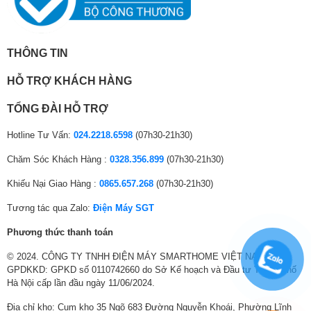
Năm ra mắt
2026
Bảo hành động cơ
12 năm
THÔNG TIN
Thương hiệu
Panasonic
HỖ TRỢ KHÁCH HÀNG
TỔNG ĐÀI HỖ TRỢ
Hotline Tư Vấn:
024.2218.6598
(07h30-21h30)
*Hình ảnh chỉ mang tính chất minh họa
Chăm Sóc Khách Hàng :
0328.356.899
(07h30-21h30)
Xử lý vết bẩn cứng đầu nhờ chế độ giặt
Khiếu Nại Giao Hàng :
0865.657.268
(07h30-21h30)
chuyên biệt
Tương tác qua Zalo:
Điện Máy SGT
Các chế độ giặt chuyên biệt hỗ trợ làm sạch nhiều loại vết bẩn thường
gặp như bùn đất, mồ hôi, vết thức ăn hoặc vết bẩn bám lâu ngày mà
Phương thức thanh toán
không cần tốn nhiều thời gian vò tay trước. Một số chương trình còn
giúp tăng cường hương thơm cho quần áo, mang lại cảm giác thơm mát
© 2024. CÔNG TY TNHH ĐIỆN MÁY SMARTHOME VIỆT NAM.
và sạch sẽ sau mỗi lần giặt.
GPDKKD: GPKD số 0110742660 do Sở Kế hoạch và Đầu tư Thành phố
Hà Nội cấp lần đầu ngày 11/06/2024.
Địa chỉ kho: Cụm kho 35 Ngõ 683 Đường Nguyễn Khoái, Phường Lĩnh