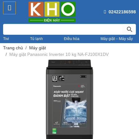
02422186598
Tivi
Tủ lạnh
Điều hòa
Máy giặt – Máy sấy
Trang chủ
Máy giặt
Máy giặt Panasonic Inverter 10 kg NA-FJ100X1DV