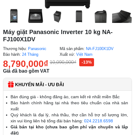
Máy giặt Panasonic Inverter 10 kg NA-
FJ100X1DV
Thương hiệu:
Panasonic
Mã sản phẩm:
NA-FJ100X1DV
Bảo hành:
24 Tháng
Xuất xứ:
Việt Nam
8,790,000
₫
10,090,000
₫
-13%
Giá đã bao gồm VAT
KHUYẾN MÃI - ƯU ĐÃI
Bán đúng giá - không đăng ảo, cam kết rẻ nhất miền Bắc
Bảo hành chính hãng tại nhà theo tiêu chuẩn của nhà sản
xuất
Quý khách là đại lý, nhà thầu, thợ cần hỗ trợ số lượng lớn,
xin vui lòng liên hệ tổng đài bán hàng:
024.2218.6598
Giá bán tại kho (chưa bao gồm phí vận chuyển và lắp
đặt)