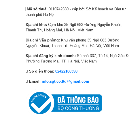
5
à
7
à
Mã số thuế:
0110742660 - cấp bởi Sở Kế hoạch và Đầu tư
9
:
9
:
thành phố Hà Nội
0
1
0
8
Địa chỉ kho:
Cụm kho 35 Ngõ 683 Đường Nguyễn Khoái,
,
1
,
,
Thanh Trì, Hoàng Mai, Hà Nội, Việt Nam
0
,
0
3
0
4
0
9
Địa chỉ Văn phòng:
Khu văn phòng 35 Ngõ 683 Đường
Nguyễn Khoái, Thanh Trì, Hoàng Mai, Hà Nội, Việt Nam
0
9
0
0
₫
0
₫
,
Địa chỉ đăng ký kinh doanh:
Số nhà 337, Tổ 14, Ngõ Gốc Đ
.
,
.
0
Phường Tương Mai, TP Hà Nội, Việt Nam
0
0
Số điện thoại:
02422186598
0
0
0
₫
Email:
info.sgt.co.ltd@gmail.com
₫
.
.
Giặt thông minh, tiết kiệm hơn với 
Cảm biến AI Smart Wash có khả năng tự động đo lường và tố