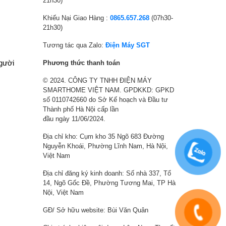
21h30)
9
à
1
à
Khiếu Nại Giao Hàng :
0865.657.268
(07h30-
0
:
9
:
21h30)
,
3
0
9
0
,
,
,
Tương tác qua Zalo:
Điện Máy SGT
0
9
0
6
người
Phương thức thanh toán
0
9
0
9
© 2024. CÔNG TY TNHH ĐIỆN MÁY
₫
0
0
0
SMARTHOME VIỆT NAM. GPDKKD: GPKD
.
,
₫
,
số 0110742660 do Sở Kế hoạch và Đầu tư
0
.
0
Thành phố Hà Nội cấp lần
0
0
đầu ngày 11/06/2024.
0
0
Địa chỉ kho: Cụm kho 35 Ngõ 683 Đường
₫
₫
Nguyễn Khoái, Phường Lĩnh Nam, Hà Nội,
.
.
Việt Nam
Địa chỉ đăng ký kinh doanh: Số nhà 337, Tổ
14, Ngõ Gốc Đề, Phường Tương Mai, TP Hà
Nội, Việt Nam
GĐ/ Sở hữu website: Bùi Văn Quân