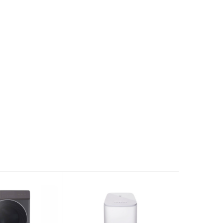
AI Smart Wash
Auto Dose tự động phân bổ nước giặt xả
Auto Tub Clean tự động vệ sinh lồng giặt
Auto Gasket Clean tự động vệ sinh gioăng
cửa
My Smart Memory ghi nhớ chương trình
giặt
Kết nối ứng dụng My Panasonic+
Khóa trẻ em
giặt
Thép không gỉ
áy
Kim loại sơn tĩnh điện
 máy
Kính cường lực
n phẩm
596 × 585 × 845 mm (Ngang × Sâu × Cao)