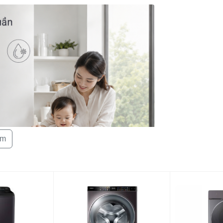
Tiện ích
êm
Chất liệu lồng 
Chất liệu vỏ m
Chất liệu cửa
Kích thước sả