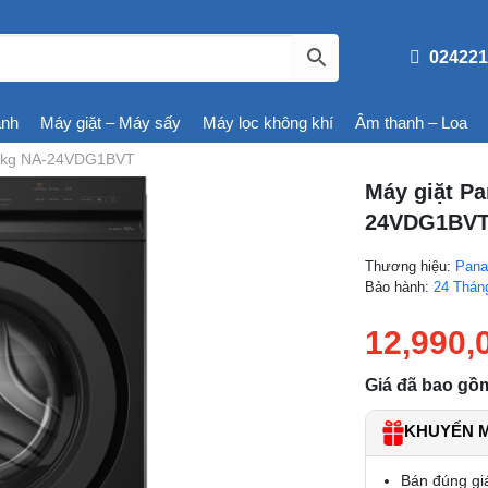
024221
ạnh
Máy giặt – Máy sấy
Máy lọc không khí
Âm thanh – Loa
12 kg NA-24VDG1BVT
Máy giặt Pa
24VDG1BV
Thương hiệu:
Pana
Bảo hành:
24 Thán
12,990,
Giá đã bao gồ
KHUYẾN MÃ
Bán đúng gi