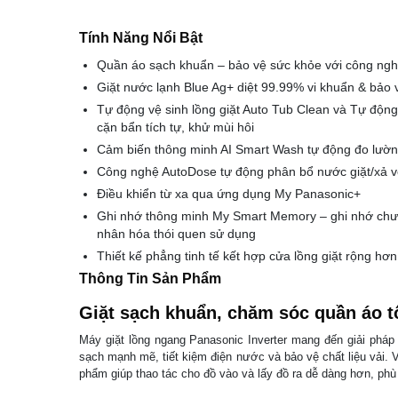
Tính Năng Nổi Bật
Quần áo sạch khuẩn – bảo vệ sức khỏe với công nghệ
Giặt nước lạnh Blue Ag+ diệt 99.99% vi khuẩn & bảo v
Tự động vệ sinh lồng giặt Auto Tub Clean và Tự động
cặn bẩn tích tự, khử mùi hôi
Cảm biến thông minh AI Smart Wash tự động đo lường 
Công nghệ AutoDose tự động phân bổ nước giặt/xả với
Điều khiển từ xa qua ứng dụng My Panasonic+
Ghi nhớ thông minh My Smart Memory – ghi nhớ chươn
nhân hóa thói quen sử dụng
Thiết kế phẳng tinh tế kết hợp cửa lồng giặt rộng hơ
Thông Tin Sản Phẩm
Giặt sạch khuẩn, chăm sóc quần áo t
Máy giặt lồng ngang Panasonic Inverter mang đến giải pháp 
sạch mạnh mẽ, tiết kiệm điện nước và bảo vệ chất liệu vải. Vớ
phẩm giúp thao tác cho đồ vào và lấy đồ ra dễ dàng hơn, phù