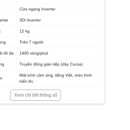
Cửa ngang Inverter
erter
3Di Inverter
t
12 kg
ụng
Trên 7 người
t tối đa
1400 vòng/phút
ộng
Truyền động gián tiếp (dây Curoa)
Mặt kính cảm ứng, tiếng Việt, màn hình
ển
hiển thị
h giặt
12 chương trình
Xem chi tiết thông số
t
StainMaster+ giặt hơi nước diệt khuẩn
Blue Ag+ giặt nước lạnh diệt khuẩn
ActiveFoam tạo bọt siêu mịn