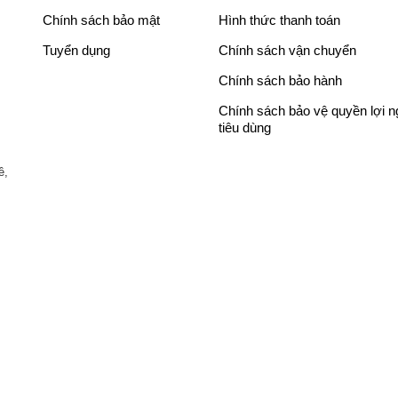
9
à
9
à
Chính sách bảo mật
Hình thức thanh toán
9
:
0
:
Tuyển dụng
Chính sách vận chuyển
0
2
,
7
,
4
0
,
Chính sách bảo hành
0
,
0
7
Chính sách bảo vệ quyền lợi 
0
0
0
9
tiêu dùng
0
9
₫
0
₫
0
.
,
ề,
.
,
0
0
0
0
0
0
₫
₫
.
.
AI Smart Wash và AutoDose
i ưu lượng nước, thời gian giặt cũng như điện năng