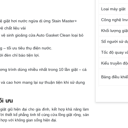
Loại máy giặt
Công nghệ Inv
 giặt hơi nước ngừa dị ứng Stain Master+
ệ chất liệu vải
Khối lượng giặ
 vệ sinh gioăng cửa Auto Gasket Clean loại bỏ
Số người sử d
– tối ưu tiêu thụ điện nước.
Tốc độ quay vắ
 đèn chỉ báo tiện lợi.
Kiểu truyền đ
g trình dùng nhiều nhất trong 10 lần giặt – cá
Bảng điều khi
n và cao hơn mang lại sự thuận tiện khi sử dụng
Số chương trìn
ối ưu
Công nghệ giặ
giặt giũ hiện đại cho gia đình, kết hợp khả năng làm
i thiết kế phẳng tinh tế cùng cửa lồng giặt rộng, sản
 hợp với không gian sống hiện đại.