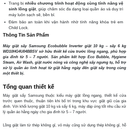
Trang bị
nhiều chương trình hoạt động cùng tính năng vệ
sinh lồng giặt
, giúp chăm sóc đa dạng loại quần áo và duy trì
máy luôn sạch sẽ, bền bỉ.
Đảm bảo an toàn khi vận hành nhờ tính năng khóa trẻ em
Child Lock.
Thông Tin Sản Phẩm
Máy giặt sấy Samsung Ecobubble Inverter giặt 10 kg – sấy 6 kg
WD10HG4U04BBSV sở hữu thiết kế cửa trước lồng ngang, phù hợp
gia đình từ 5 – 7 người. Sản phẩm kết hợp Eco Bubble, Hygiene
Steam, Air Wash, giặt nước nóng và công nghệ sấy ngưng tụ, hỗ trợ
xử lý quần áo linh hoạt từ giặt hằng ngày đến giặt sấy trong cùng
một thiết bị.
Tổng quan thiết kế
Máy giặt sấy Samsung thuộc kiểu máy giặt lồng ngang, thiết kế cửa
trước quen thuộc, thuận tiện khi bố trí trong khu vực giặt giũ của gia
đình. Với khối lượng giặt 10 kg và sấy 6 kg, máy đáp ứng tốt nhu cầu xử
lý quần áo hằng ngày cho gia đình từ 5 – 7 người.
Lồng giặt làm từ thép không gỉ, vỏ máy cũng sử dụng thép không gỉ, hỗ