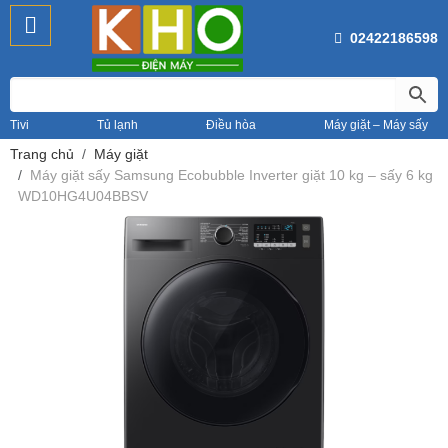
02422186598
Tivi
Tủ lạnh
Điều hòa
Máy giặt – Máy sấy
Trang chủ
Máy giặt
Máy giặt sấy Samsung Ecobubble Inverter giặt 10 kg – sấy 6 kg
WD10HG4U04BBSV