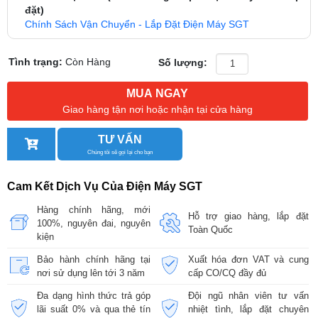
đặt)
Chính Sách Vận Chuyển - Lắp Đặt Điện Máy SGT
Tình trạng:
Còn Hàng
Số lượng:
MUA NGAY
Giao hàng tận nơi hoặc nhận tại cửa hàng
TƯ VẤN
Chúng tôi sẽ gọi lại cho bạn
Cam Kết Dịch Vụ Của Điện Máy SGT
Hàng chính hãng, mới
Hỗ trợ giao hàng, lắp đặt
100%, nguyên đai, nguyên
Toàn Quốc
kiện
Bảo hành chính hãng tại
Xuất hóa đơn VAT và cung
nơi sử dụng lên tới 3 năm
cấp CO/CQ đầy đủ
Đa dạng hình thức trả góp
Đội ngũ nhân viên tư vấn
lãi suất 0% và qua thẻ tín
nhiệt tình, lắp đặt chuyên