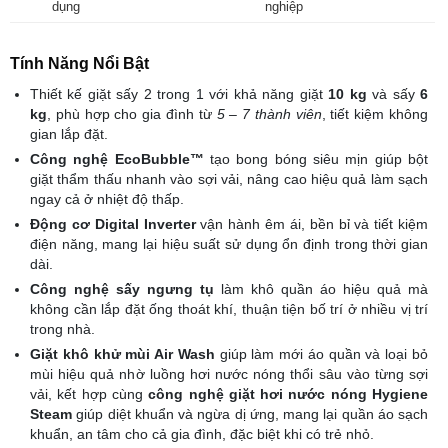
dụng
nghiệp
Tính Năng Nổi Bật
Thiết kế giặt sấy 2 trong 1 với khả năng giặt
10 kg
và sấy
6
kg
, phù hợp cho gia đình từ
5 – 7 thành viên
, tiết kiệm không
gian lắp đặt.
Công nghệ EcoBubble™
tạo bong bóng siêu mịn giúp bột
giặt thẩm thấu nhanh vào sợi vải, nâng cao hiệu quả làm sạch
ngay cả ở nhiệt độ thấp.
Động cơ Digital Inverter
vận hành êm ái, bền bỉ và tiết kiệm
điện năng, mang lại hiệu suất sử dụng ổn định trong thời gian
dài.
Công nghệ sấy ngưng tụ
làm khô quần áo hiệu quả mà
không cần lắp đặt ống thoát khí, thuận tiện bố trí ở nhiều vị trí
trong nhà.
Giặt khô khử mùi Air Wash
giúp làm mới áo quần và loại bỏ
mùi hiệu quả nhờ luồng hơi nước nóng thổi sâu vào từng sợi
vải, kết hợp cùng
công nghệ giặt hơi nước nóng Hygiene
Steam
giúp diệt khuẩn và ngừa dị ứng, mang lại quần áo sạch
khuẩn, an tâm cho cả gia đình, đặc biệt khi có trẻ nhỏ.