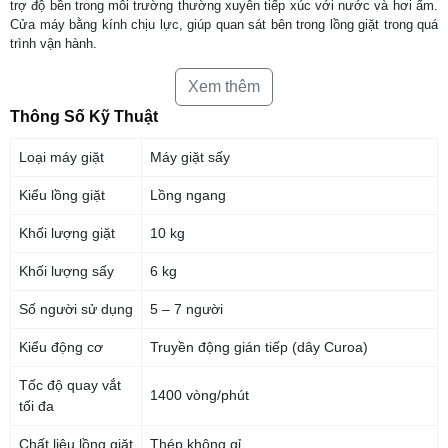
trợ độ bền trong môi trường thường xuyên tiếp xúc với nước và hơi ẩm.
Cửa máy bằng kính chịu lực, giúp quan sát bên trong lồng giặt trong quá
trình vận hành.
Xem thêm
Bảng điều khiển song ngữ Anh – Việt kết hợp núm xoay, nút nhấn và
màn hình hiển thị, giúp người dùng dễ chọn chương trình giặt, điều chỉnh
Thông Số Kỹ Thuật
nhiệt độ nước hoặc số vòng vắt theo nhu cầu.
Loại máy giặt
Máy giặt sấy
Kiểu lồng giặt
Lồng ngang
Khối lượng giặt
10 kg
Khối lượng sấy
6 kg
Số người sử dụng
5 – 7 người
Kiểu động cơ
Truyền động gián tiếp (dây Curoa)
Tốc độ quay vắt
1400 vòng/phút
tối đa
*Hình ảnh chỉ mang tính chất minh họa
Chất liệu lồng giặt
Thép không gỉ