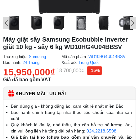
Máy giặt sấy Samsung Ecobubble Inverter
giặt 10 kg - sấy 6 kg WD10HG4U04BBSV
Thương hiệu:
Samsung
Mã sản phẩm:
WD10HG4U04BBSV
Bảo hành:
24 Tháng
Xuất xứ:
Trung Quốc
15,950,000
₫
18,700,000
₫
-15%
Giá đã bao gồm VAT
KHUYẾN MÃI - ƯU ĐÃI
Bán đúng giá - không đăng ảo, cam kết rẻ nhất miền Bắc
Bảo hành chính hãng tại nhà theo tiêu chuẩn của nhà sản
xuất
Quý khách là đại lý, nhà thầu, thợ cần hỗ trợ số lượng lớn,
xin vui lòng liên hệ tổng đài bán hàng:
024.2218.6598
Giá bán tại kho (chưa bao gồm phí vận chuyển và lắp