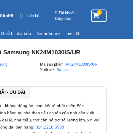
Tài khoản
0
86598
Liên hệ
Đăng nhập
Thiết bị nhà bếp
Smarthome
Tivi LG
i Samsung NK24M1030IS/UR
sung
Mã sản phẩm:
NK24M1030IS/UR
g
Xuất xứ:
Ba Lan
I - ƯU ĐÃI
á - không đăng ảo, cam kết rẻ nhất miền Bắc
nh hãng tại nhà theo tiêu chuẩn của nhà sản xuất
 đại lý, nhà thầu, thợ cần hỗ trợ số lượng lớn, xin vui
 tổng đài bán hàng:
024.2218.6598