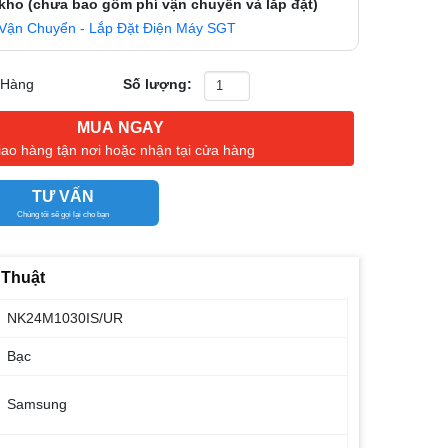
 kho (chưa bao gồm phí vận chuyển và lắp đặt)
Vận Chuyển - Lắp Đặt Điện Máy SGT
 Hàng
Số lượng:
MUA NGAY
iao hàng tận nơi hoặc nhận tại cửa hàng
TƯ VẤN
Chúng tôi sẽ gọi lại cho bạn
 Thuật
NK24M1030IS/UR
Bạc
Samsung