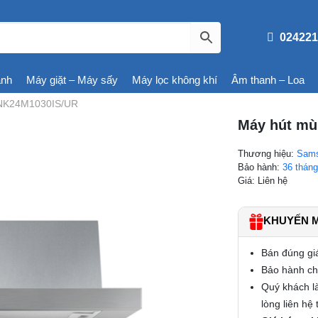
024221
ạnh
Máy giặt – Máy sấy
Máy lọc không khí
Âm thanh – Loa
 NK24M1030IS/UR
Máy hút mù
Thương hiệu:
Sam
Bảo hành:
36 thán
Giá: Liên hệ
KHUYẾN MÃ
Bán đúng gi
Bảo hành chí
Quý khách là
lòng liên hệ