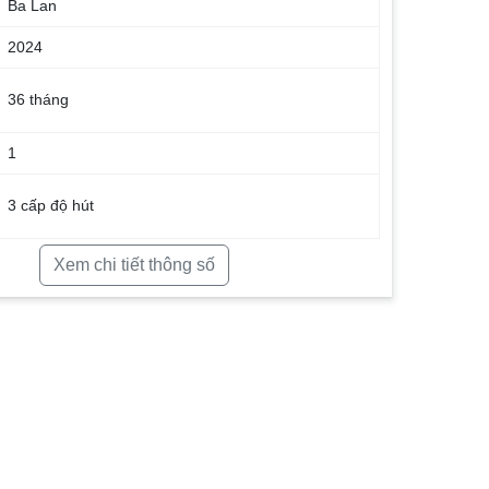
Ba Lan
2024
36 tháng
1
3 cấp độ hút
Xem chi tiết thông số
Có
392 m³/h
Có bộ lọc khử mùi than hoạt tính (tích hợp trong
máy), Hệ thống hút xả: tuần hoàn hoặc thông gió
6.5 kg