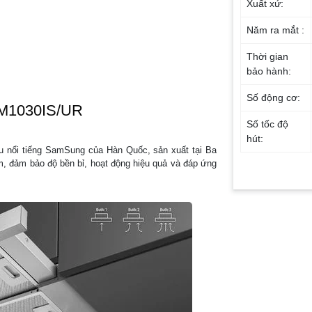
Xuất xứ:
Năm ra mắt :
Thời gian
bảo hành:
Số động cơ:
4M1030IS/UR
Số tốc độ
hút:
nổi tiếng SamSung của Hàn Quốc, sản xuất tại Ba
m, đảm bảo độ bền bỉ, hoạt động hiệu quả và đáp ứng
Chế độ ngắt
tự động:
Công suất
hút:
Chức năng
khác:
Khối lượng
sản phẩm