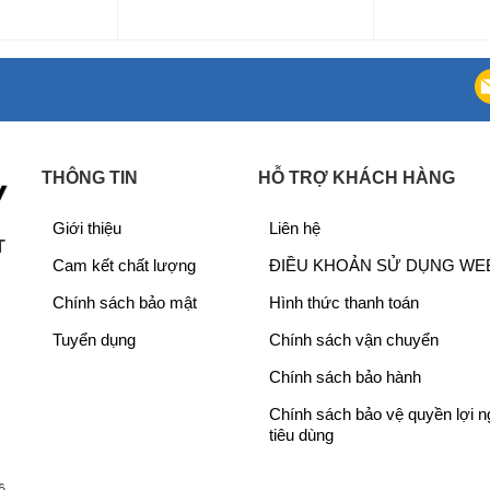
THÔNG TIN
HỖ TRỢ KHÁCH HÀNG
Giới thiệu
Liên hệ
T
Cam kết chất lượng
ĐIỀU KHOẢN SỬ DỤNG WE
Chính sách bảo mật
Hình thức thanh toán
ộ hút
 công suất hoạt động 121W, tạo lực hút mạnh mẽ lên
Tuyển dụng
Chính sách vận chuyển
à bụi bẩn trong bếp.
Chính sách bảo hành
ội trường ồn ào, không gây ảnh hưởng đến sinh hoạt
Chính sách bảo vệ quyền lợi 
c tiếp qua đường ống thoát khí với đường kính lên đến
tiêu dùng
ính đi kèm máy, đáp ứng nhu cầu sử dụng đa dạng của
ề,