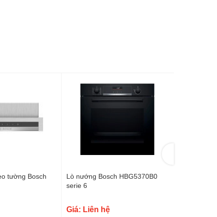
598 x 180 x 301 mm
eo tường Bosch
Lò nướng Bosch HBG5370B0
Bếp từ Bos
serie 6
6 Tây ban n
Giá: Liên hệ
Giá: Liên 