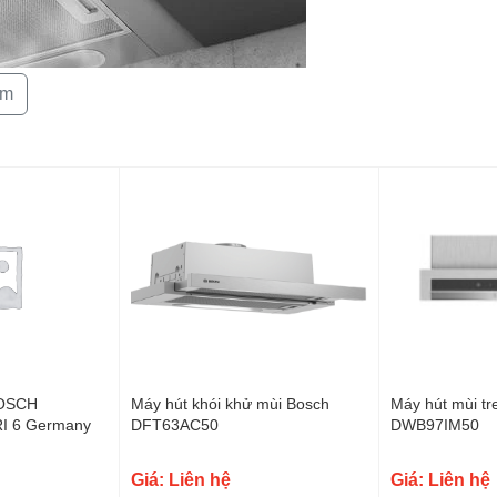
(kg):
Kích thước
sản phẩm:
êm
 thiết kế hiện đại và sang trọng, mang đến sự tinh
ng vát tinh tế tạo điểm nhấn ấn tượng, màu sắc máy
/UR là lựa chọn hoàn hảo cho những căn hộ mini,
ông chiếm nhiều diện tích, giúp tiết kiệm không gian
OSCH
Máy hút khói khử mùi Bosch
Máy hút mùi tr
I 6 Germany
DFT63AC50
DWB97IM50
Giá: Liên hệ
Giá: Liên hệ