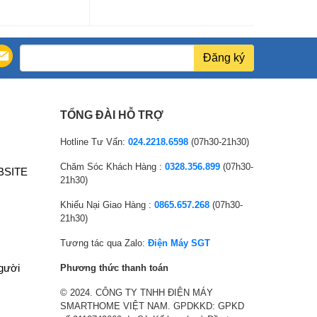
Đăng ký
TỔNG ĐÀI HỖ TRỢ
Hotline Tư Vấn:
024.2218.6598
(07h30-21h30)
Chăm Sóc Khách Hàng :
0328.356.899
(07h30-
BSITE
21h30)
Khiếu Nại Giao Hàng :
0865.657.268
(07h30-
21h30)
Tương tác qua Zalo:
Điện Máy SGT
người
Phương thức thanh toán
© 2024. CÔNG TY TNHH ĐIỆN MÁY
SMARTHOME VIỆT NAM. GPDKKD: GPKD