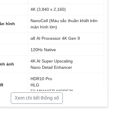
4K (3,840 x 2,160)
NanoCell (Màu sắc thuần khiết trên
àn hình
màn hình lớn)
α8 AI Processor 4K Gen 9
120Hz Native
4K AI Super Upscaling
ình ảnh
Nano Detail Enhancer
HDR10 Pro
DR
HLG
FILMMAKER MODE™
Xem chi tiết thông số
a
40W (Hệ thống 2.2ch)
AI Sound Pro (Virtual 11.1.2 Up-mix)
m thanh
Dolby Atmos
webOS 26 (Tích hợp AI