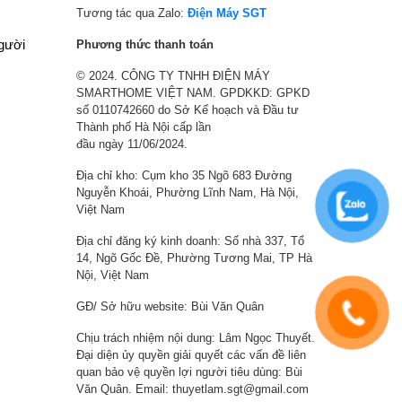
3
6
,
0
Tương tác qua Zalo:
Điện Máy SGT
,
,
0
,
người
Phương thức thanh toán
9
2
0
7
© 2024. CÔNG TY TNHH ĐIỆN MÁY
0
0
0
4
SMARTHOME VIỆT NAM. GPDKKD: GPKD
0
3
₫
0
số 0110742660 do Sở Kế hoạch và Đầu tư
₫
,
.
,
Thành phố Hà Nội cấp lần
.
2
0
đầu ngày 11/06/2024.
5
0
Địa chỉ kho: Cụm kho 35 Ngõ 683 Đường
0
0
Nguyễn Khoái, Phường Lĩnh Nam, Hà Nội,
₫
₫
Việt Nam
.
.
Địa chỉ đăng ký kinh doanh: Số nhà 337, Tổ
14, Ngõ Gốc Đề, Phường Tương Mai, TP Hà
Nội, Việt Nam
GĐ/ Sở hữu website: Bùi Văn Quân
Chịu trách nhiệm nội dung: Lâm Ngọc Thuyết.
Đại diện ủy quyền giải quyết các vấn đề liên
quan bảo vệ quyền lợi người tiêu dùng: Bùi
Văn Quân. Email: thuyetlam.sgt@gmail.com