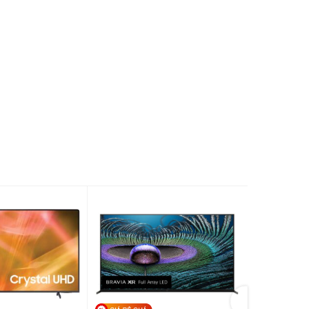
Gemini/Copilot)
4 x HDMI 2.1 (4K 120Hz)
3 x USB
Wi-Fi 6
Bluetooth 5.4
Game Optimizer
G-Sync
ame
FreeSync
VRR
ALLM
ó chân đế
2184.0 x 1304.0 x 432.0 mm
hông chân
2184.0 x 1252.0 x 74.5 mm
óng gói
2395.0 x 1445.0 x 285.0 mm