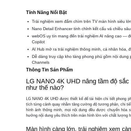
Tính Năng Nổi Bật
Trải nghiệm xem đắm chìm trên TV màn hình siêu lớ
Nano Detail Enhancer tinh chỉnh kết cấu và chiều s
webOS uy tín mang đến trải nghiệm AI nâng cao — đư
Copilot
AI Hub mở ra trải nghiệm thông minh, cá nhân hóa, 
Dễ dàng truy cập kho tàng phong phú gồm nội dung p
Channels
Thông Tin Sản Phẩm
LG NANO 4K UHD nâng tầm độ sắc nét
như thế nào?
LG NANO 4K UHD được thiết kế để tái hiện chi tiết phong p
tích từng cảnh quay nhằm tăng cường độ tương phản, chi tiế
hình ảnh thông minh, mọi nội dung đều được chuyển hóa sa
hưởng nội dung yêu thích trên màn hình lớn với chất lượng hi
Màn hình càng lớn, trải nghiệm xem cà