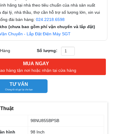
nh hãng tại nhà theo tiêu chuẩn của nhà sản xuất
 đại lý, nhà thầu, thợ cần hỗ trợ số lượng lớn, xin vui
 tổng đài bán hàng:
024.2218.6598
 kho (chưa bao gồm phí vận chuyển và lắp đặt)
Vận Chuyển - Lắp Đặt Điện Máy SGT
 Hàng
Số lượng:
MUA NGAY
iao hàng tận nơi hoặc nhận tại cửa hàng
TƯ VẤN
Chúng tôi sẽ gọi lại cho bạn
 Thuật
98NU855BPSB
àn hình
98 Inch