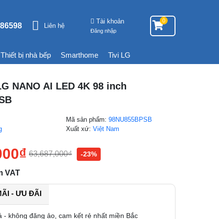
Tài khoản
0
86598
Liên hệ
Đăng nhập
Thiết bị nhà bếp
Smarthome
Tivi LG
 LG NANO AI LED 4K 98 inch
SB
Mã sản phẩm:
98NU855BPSB
g
Xuất xứ:
Việt Nam
000
₫
63,687,000
₫
-23%
m VAT
I - ƯU ĐÃI
á - không đăng ảo, cam kết rẻ nhất miền Bắc