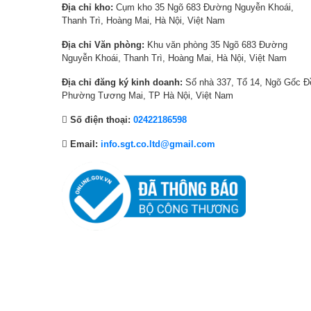
bừng sáng với chi tiết phong phú và tinh xảo hơn bao giờ hết
Địa chỉ kho:
Cụm kho 35 Ngõ 683 Đường Nguyễn Khoái,
,
1
0
,
Thanh Trì, Hoàng Mai, Hà Nội, Việt Nam
0
,
0
6
0
5
0
0
Địa chỉ Văn phòng:
Khu văn phòng 35 Ngõ 683 Đường
Nguyễn Khoái, Thanh Trì, Hoàng Mai, Hà Nội, Việt Nam
0
0
₫
0
₫
0
.
,
Địa chỉ đăng ký kinh doanh:
Số nhà 337, Tổ 14, Ngõ Gốc Đ
.
,
0
Phường Tương Mai, TP Hà Nội, Việt Nam
0
0
Số điện thoại:
02422186598
0
0
0
₫
Email:
info.sgt.co.ltd@gmail.com
₫
.
.
Bộ xử lý AI alpha 8 4K Gen 3
Hệ thống AI tân tiến sở hữu hiệu năng 
Bộ xử lý thế hệ mới nâng tầm khả năng của TV, cho phép 