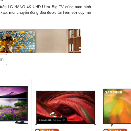
Hệ điều hành
i trên LG NANO 4K UHD Ultra Big TV cùng màn hình
h xảo, mọi chuyển động đều được tái hiện với quy mô
Cổng kết nối
Tính năng G
êm
Kích thước c
(RxCxS)
Kích thước k
đế (RxCxS)
Kích thước đ
(RxCxS)