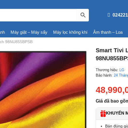
024221
ạnh
Máy giặt – Máy sấy
Máy lọc không khí
Âm thanh – Loa
inch 98NU855BPSB
Smart Tivi
98NU855BP
Thương hiệu:
LG
Bảo hành:
24 Thán
48,990,
Giá đã bao gồ
KHUYẾN MÃ
Bán đúng gi