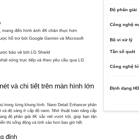
Độ phân giải
n
Công nghệ m
âu, mang đến hình ảnh 4K chân thực hơn
ợc hỗ trợ bởi Google Gemini và Microsoft
Bộ vi xử lý
Tần số quét
được bảo vệ bởi LG Shield
hát sóng trực tiếp và theo yêu cầu qua LG
Công nghệ h
 và chi tiết trên màn hình lớn
Định dạng H
hú trong từng khung hình. Nano Detail Enhancer phân
Công suất lo
t và độ sáng ở cấp độ nano. Nhờ thuật toán nâng cấp
ng độ phân giải 4K sắc nét vượt trội, giúp bạn tận
Công nghệ â
ển thị sống động và tinh xảo hơn bao giờ hết.
ng đỉnh