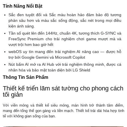
Tính Năng Nổi Bật
Sắc đen tuyệt đối và Sắc màu hoàn hảo đảm bảo độ tương
phản sâu hơn và màu sắc sống động, sắc nét trong mọi điều
kiện ánh sáng.
Tần số quét lên đến 144Hz, chuẩn 4K, tương thích G-SYNC và
FreeSync Premium cho trải nghiệm chơi game mượt mà và
vượt trội hơn bao giờ hết
webOS uy tín mang đến trải nghiệm AI nâng cao — được hỗ
trợ bởi Google Gemini và Microsoft Copilot
Nút bấm AI mở ra AI Hub với trải nghiệm thông minh, được cá
nhân hóa và bảo mật toàn diện bởi LG Shield
Thông Tin Sản Phẩm
Thiết kế triển lãm sát tường cho phong cách
tối giản
Với viền mỏng và thiết kế siêu mỏng, màn hình trở thành tâm điểm,
mang đến tổng thể gọn gàng và liền mạch. Thiết kế trải dài hòa hợp tinh
tế với không gian sống của bạn.