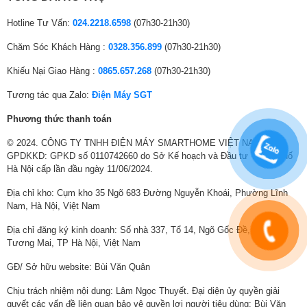
Hotline Tư Vấn:
024.2218.6598
(07h30-21h30)
Chăm Sóc Khách Hàng :
0328.356.899
(07h30-21h30)
Khiếu Nại Giao Hàng :
0865.657.268
(07h30-21h30)
Tương tác qua Zalo:
Điện Máy SGT
Âm thanh vòm ảo 11.1.2 Ch bao trùm
Phương thức thanh toán
không gian
© 2024. CÔNG TY TNHH ĐIỆN MÁY SMARTHOME VIỆT NAM.
GPDKKD: GPKD số 0110742660 do Sở Kế hoạch và Đầu tư Thành phố
AI Sound tinh chỉnh chất lượng âm thanh để mang lại âm thanh vòm đa
Hà Nội cấp lần đầu ngày 11/06/2024.
chiều, đưa bạn vào trung tâm trải nghiệm.
Địa chỉ kho: Cụm kho 35 Ngõ 683 Đường Nguyễn Khoái, Phường Lĩnh
Nam, Hà Nội, Việt Nam
Địa chỉ đăng ký kinh doanh: Số nhà 337, Tổ 14, Ngõ Gốc Đề, Phường
Tương Mai, TP Hà Nội, Việt Nam
GĐ/ Sở hữu website: Bùi Văn Quân
Chịu trách nhiệm nội dung: Lâm Ngọc Thuyết. Đại diện ủy quyền giải
quyết các vấn đề liên quan bảo vệ quyền lợi người tiêu dùng: Bùi Văn