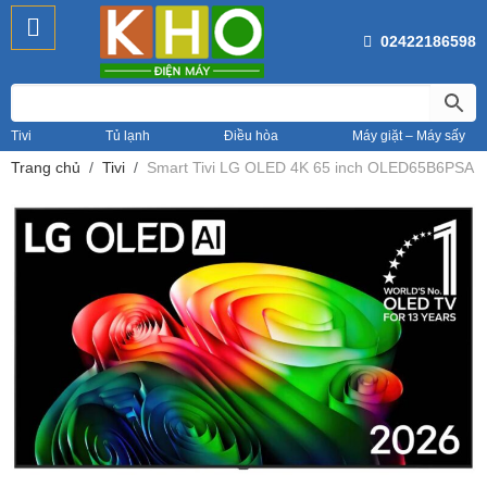
02422186598
Tivi
Tủ lạnh
Điều hòa
Máy giặt – Máy sấy
Trang chủ
Tivi
Smart Tivi LG OLED 4K 65 inch OLED65B6PSA