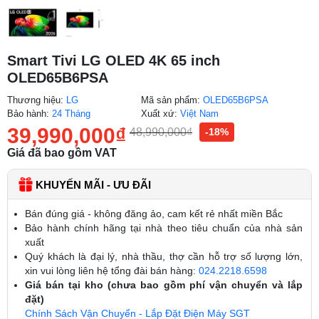
Smart Tivi LG OLED 4K 65 inch
OLED65B6PSA
Thương hiệu:
LG
Mã sản phẩm:
OLED65B6PSA
Bảo hành:
24 Tháng
Xuất xứ:
Việt Nam
39,990,000
₫
48,990,000
₫
-18%
Giá đã bao gồm VAT
KHUYẾN MÃI - ƯU ĐÃI
Bán đúng giá - không đăng ảo, cam kết rẻ nhất miền Bắc
Bảo hành chính hãng tại nhà theo tiêu chuẩn của nhà sản
xuất
Quý khách là đại lý, nhà thầu, thợ cần hỗ trợ số lượng lớn,
xin vui lòng liên hệ tổng đài bán hàng:
024.2218.6598
Giá bán tại kho (chưa bao gồm phí vận chuyển và lắp
đặt)
Chính Sách Vận Chuyển - Lắp Đặt Điện Máy SGT