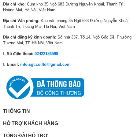
0
7
0
1
0
8
Địa chỉ kho:
Cụm kho 35 Ngõ 683 Đường Nguyễn Khoái, Thanh Trì,
Kích thước
1449 x 832 x 45.9 mm
0
4
0
9
0
0
Hoàng Mai, Hà Nội, Việt Nam
₫
0
₫
,
₫
5
Nơi sản xuất
Indonesia
Địa chỉ Văn phòng:
Khu văn phòng 35 Ngõ 683 Đường Nguyễn Khoái,
.
,
.
0
.
,
Thanh Trì, Hoàng Mai, Hà Nội, Việt Nam
0
0
0
0
0
0
Địa chỉ đăng ký kinh doanh:
Số nhà 337, Tổ 14, Ngõ Gốc Đề, Phường
0
₫
0
Tương Mai, TP Hà Nội, Việt Nam
₫
.
₫
Số điện thoại:
02422186598
.
.
Email:
info.sgt.co.ltd@gmail.com
AI Object Remastering Pro – Rõ chuẩn
giọng nói trong mọi hoàn cảnh với AI
Object Remastering Pro
Không cần điều chỉnh âm lượng để nghe rõ lời thoại. AI Sound tự động
tinh chỉnh giọng nói, nhạc nền và hiệu ứng âm thanh mang lại âm thanh
trong trẻo và trải nghiệm sống động.
THÔNG TIN
HỖ TRỢ KHÁCH HÀNG
TỔNG ĐÀI HỖ TRỢ