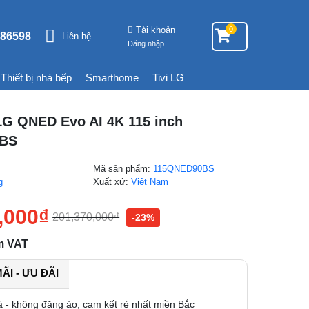
Tài khoản
0
86598
Liên hệ
Đăng nhập
Thiết bị nhà bếp
Smarthome
Tivi LG
LG QNED Evo AI 4K 115 inch
0BS
Mã sản phẩm:
115QNED90BS
g
Xuất xứ:
Việt Nam
,000
₫
201,370,000
₫
-23%
m VAT
I - ƯU ĐÃI
á - không đăng ảo, cam kết rẻ nhất miền Bắc