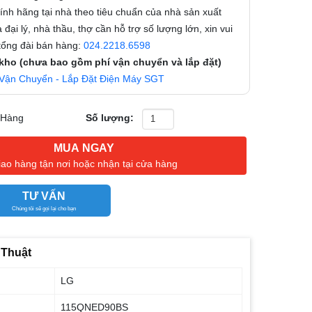
nh hãng tại nhà theo tiêu chuẩn của nhà sản xuất
 đại lý, nhà thầu, thợ cần hỗ trợ số lượng lớn, xin vui
 tổng đài bán hàng:
024.2218.6598
 kho (chưa bao gồm phí vận chuyển và lắp đặt)
Vận Chuyển - Lắp Đặt Điện Máy SGT
 Hàng
Số lượng:
MUA NGAY
iao hàng tận nơi hoặc nhận tại cửa hàng
TƯ VẤN
Chúng tôi sẽ gọi lại cho bạn
 Thuật
LG
115QNED90BS