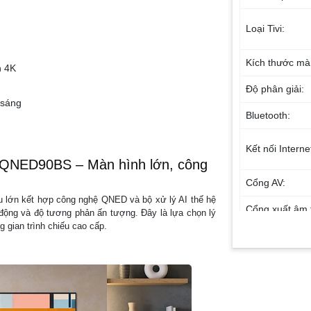
Loại Tivi:
Kích thước mà
n 4K
Độ phân giải:
 sáng
Bluetooth:
Kết nối Interne
5QNED90BS – Màn hình lớn, công
Cổng AV:
 lớn kết hợp công nghệ QNED và bộ xử lý AI thế hệ
Cổng xuất âm 
động và độ tương phản ấn tượng. Đây là lựa chọn lý
g gian trình chiếu cao cấp.
Hệ điều hành, 
Kết nối không 
điện thoại, máy
bảng: