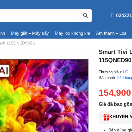
024221
ạnh
Máy giặt – Máy sấy
Máy lọc không khí
Âm thanh – Loa
 inch 115QNED90BS
Smart Tivi 
115QNED9
Thương hiệu:
LG
Bảo hành:
24 Thán
154,900
Giá đã bao gồ
KHUYẾN MÃ
Bán đúng gi