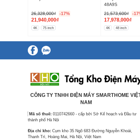
48A9S
26,328,000
₫
-17%
21,573,600
₫
-17
G
G
21,940,000
₫
17,978,000
₫
i
G
i
G
4K
75 inch
4K
48 inch
á
i
á
i
g
á
g
á
ố
h
ố
h
c
i
c
i
l
ệ
l
ệ
à
n
à
n
:
t
:
t
2
ạ
2
ạ
Bộ xử lý α8 AI Processor 4K tối ưu hìn
6
i
1
i
CÔNG TY TNHH ĐIỆN MÁY SMARTHOME VIỆ
Bộ xử lý α8 AI 4K đóng vai trò trung tâm, tự động phân tích
,
l
,
l
NAM
gian thực. Công nghệ AI Super Upscaling giúp nâng cấp nội d
3
à
5
à
sắc nét đáng kể.
Mã số thuế:
0110742660 - cấp bởi Sở Kế hoạch và Đầu tư
2
:
7
:
thành phố Hà Nội
8
2
3
1
Địa chỉ kho:
Cụm kho 35 Ngõ 683 Đường Nguyễn Khoái,
,
1
,
7
Thanh Trì, Hoàng Mai, Hà Nội, Việt Nam
0
,
6
,