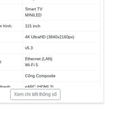
Smart TV
MINILED
n hình:
115 inch
4K UltraHD (3840x2160px)
v5.3
Ethernet (LAN)
t:
Wi-Fi 5
Cổng Composite
thanh:
eARC (HDMI 3)
Xem chi tiết thông số
giao diện:
WebOS 25
dây với
 tính
Chiếu màn hình qua AirPlay 2