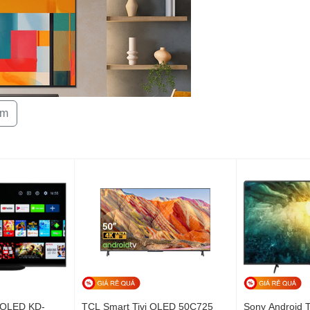
Kết nối Bàn ph
Tương tác thô
êm
Tiện Ích:
 hình ảnh rõ nét, chi tiết cao. Kích thước 115 inch
iện ảnh, thể thao hoặc chơi game.
i OLED KD-
TCL Smart Tivi QLED 50C725
Sony Android 