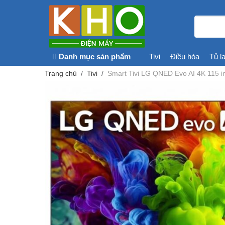
Danh mục sản phẩm
Tivi
Điều hòa
Tủ l
Trang chủ
Tivi
Smart Tivi LG QNED Evo AI 4K 115