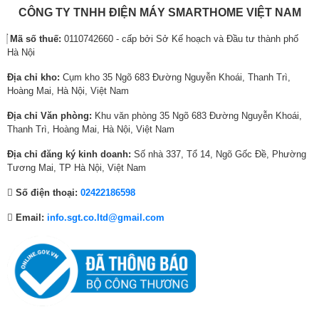
Optical, eARC (ARC)
2
:
7
:
9
:
CÔNG TY TNHH ĐIỆN MÁY SMARTHOME VIỆT NAM
thanh
0
1
0
9
7
1
Mã số thuế:
0110742660 - cấp bởi Sở Kế hoạch và Đầu tư thành phố
,
3
,
,
,
2
AirPlay 2, DLNA, Miracast, Content
Chia sẻ màn hình
Hà Nội
0
,
4
4
6
,
Sharing
0
1
8
7
0
2
Địa chỉ kho:
Cụm kho 35 Ngõ 683 Đường Nguyễn Khoái, Thanh Trì,
Tìm kiếm bằng
0
0
0
5
0
4
Có
Hoàng Mai, Hà Nội, Việt Nam
giọng nói
₫
0
₫
,
₫
8
Địa chỉ Văn phòng:
Khu văn phòng 35 Ngõ 683 Đường Nguyễn Khoái,
.
,
.
4
.
,
Trình duyệt web
Có
Thanh Trì, Hoàng Mai, Hà Nội, Việt Nam
0
0
0
0
0
0
Smart TV
Có
Địa chỉ đăng ký kinh doanh:
Số nhà 337, Tổ 14, Ngõ Gốc Đề, Phường
0
₫
0
Game Mode Pro tối đa hóa sức mạnh
Tương Mai, TP Hà Nội, Việt Nam
HDR10, HDR10+, Dolby Vision, Dolby
₫
.
₫
HDR
Chế độ Game Mode Pro trên TV Toshiba nâng cao trải nghiệm chơi game
Số điện thoại:
02422186598
Vision IQ
.
.
của bạn với khả năng cân chỉnh màu sắc được tối ưu hoàn toàn dành
Email:
info.sgt.co.ltd@gmail.com
riêng cho game thủ. Tận hưởng lợi thế từ các tính năng gaming như
Chất liệu viền
Kim loại
AMD Freesync Premium, VRR 144Hz và ALLM, để đắm chìm vào thế
giới trò chơi nơi từng khoảnh khắc đều mang tính quyết định.
Chất liệu chân đế
Kim loại
Kích thước có chân
1676 × 1022 × 337 mm
Kích thước không
1676 × 965 × 79 mm
chân