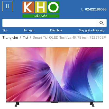
02422186598
Tivi
Tủ lạnh
Điều hòa
Máy giặt – Máy sấy
Trang chủ
Tivi
Smart Tivi QLED Toshiba 4K 75 inch 75Z570SP