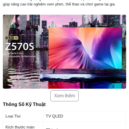
giúp nâng cao trải nghiệm xem phim, thể thao và chơi game tại gia.
Xem thêm
REGZA Engine ZRi tinh chỉnh bởi chuyên gia
hình ảnh
Thông Số Kỹ Thuật
Thế hệ REGZA Engine ZRi được tối ưu bởi các chuyên gia hình ảnh, kết
Loại Tivi
TV QLED
hợp xử lý AI tiên tiến và kỹ thuật mô phỏng chính xác, mang đến hình
ảnh và âm thanh chân thực.
Kích thước màn