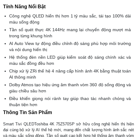
Tính Năng Nổi Bật
Công nghệ QLED hiển thị hơn 1 tỷ màu sắc, tái tạo 100% dải
màu sống động
Tần số quét thực 4K 144Hz mang lại chuyển động mượt mà
trong từng khung hình
AI Auto View tự động điều chỉnh độ sáng phù hợp môi trường
và nội dung hiển thị
Hệ thống đèn nền LED giúp kiểm soát độ sáng chính xác và
màu sắc đồng đều hơn
Chip xử lý ZRi thế hệ 4 nâng cấp hình ảnh 4K bằng thuật toán
AI thông minh
Dolby Atmos tạo hiệu ứng âm thanh vòm 360 độ sống động và
giàu chiều sâu hơn
Điều khiển giọng nói rảnh tay giúp thao tác nhanh chóng và
thuận tiện hơn
Thông Tin Sản Phẩm
Smart Tivi QLEDToshiba 4K 75Z570SP sở hữu công nghệ hiển thị hiện
đại cùng bộ xử lý AI thế hệ mới, mang đến chất lượng hình ảnh sắc nét
và màu sắc sống động. Tần số quét cao kết hợp hệ thống âm thanh vòm