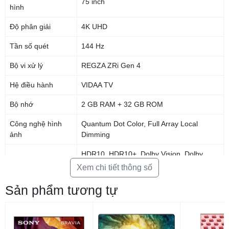
75 inch
hình
Độ phân giải
4K UHD
Tần số quét
144 Hz
Bộ vi xử lý
REGZA ZRi Gen 4
Hệ điều hành
VIDAA TV
Bộ nhớ
2 GB RAM + 32 GB ROM
Công nghệ hình
Quantum Dot Color, Full Array Local
ảnh
Dimming
HDR10, HDR10+, Dolby Vision, Dolby
Quantum Dot color tái tạo hơn một tỷ sắc
Vision IQ
Xem chi tiết thông số
màu sống động
HDR10+ Adaptive, Dolby Vision Gaming,
Sản phẩm tương tự
Tivi tích hợp công nghệ QLED tái tạo hơn một tỷ sắc thái màu chân
HDR10+ Gaming
thực, mang lại trải nghiệm hình ảnh rực rỡ, nâng cao từng chi tiết và sắc
thái.
AI Picture Optimizer, AI 4K Clarity