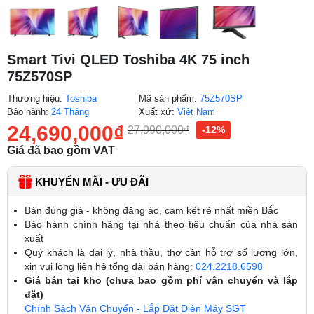
Smart Tivi QLED Toshiba 4K 75 inch
75Z570SP
Thương hiệu:
Toshiba
Mã sản phẩm:
75Z570SP
Bảo hành:
24 Tháng
Xuất xứ:
Việt Nam
24,690,000
₫
27,990,000
₫
-12%
Giá đã bao gồm VAT
KHUYẾN MÃI - ƯU ĐÃI
Bán đúng giá - không đăng ảo, cam kết rẻ nhất miền Bắc
Bảo hành chính hãng tại nhà theo tiêu chuẩn của nhà sản
xuất
Quý khách là đại lý, nhà thầu, thợ cần hỗ trợ số lượng lớn,
xin vui lòng liên hệ tổng đài bán hàng:
024.2218.6598
Giá bán tại kho (chưa bao gồm phí vận chuyển và lắp
đặt)
Chính Sách Vận Chuyển - Lắp Đặt Điện Máy SGT