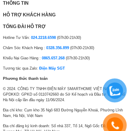
THÔNG TIN
Khối lượng có chân
23.5 kg
HỖ TRỢ KHÁCH HÀNG
Khối lượng không
22.8 kg
TỔNG ĐÀI HỖ TRỢ
chân
Hotline Tư Vấn:
024.2218.6598
(07h30-21h30)
Khoảng cách xem
1.4 – 2.1 m
phù hợp
Chăm Sóc Khách Hàng :
0328.356.899
(07h30-21h30)
Khiếu Nại Giao Hàng :
0865.657.268
(07h30-21h30)
Hình ảnh và âm thanh chuẩn điện ảnh
Tương tác qua Zalo:
Điện Máy SGT
Kết hợp công nghệ hình ảnh
Dolby Vision HDR
cùng âm thanh
Dolby
Phương thức thanh toán
Atmos
để mang đến trải nghiệm nghe nhìn sống động và cuốn hút. Biến
chiếc TV của bạn thành một trung tâm giải trí mạnh mẽ với hình ảnh chi
© 2024. CÔNG TY TNHH ĐIỆN MÁY SMARTHOME VIỆT NAM.
tiết sắc nét và âm thanh chân thực, tạo nên độ chân thực ấn tượng mà
GPDKKD: GPKD số 0110742660 do Sở Kế hoạch và Đầu tư Thành phố
bạn có thể nhìn thấy, nghe thấy và cảm nhận rõ ràng hơn bao giờ hết.
Hà Nội cấp lần đầu ngày 11/06/2024.
Địa chỉ kho: Cụm kho 35 Ngõ 683 Đường Nguyễn Khoái, Phường Lĩnh
Nam, Hà Nội, Việt Nam
Địa chỉ đăng ký kinh doanh: Số nhà 337, Tổ 14, Ngõ Gốc Đề, Phường