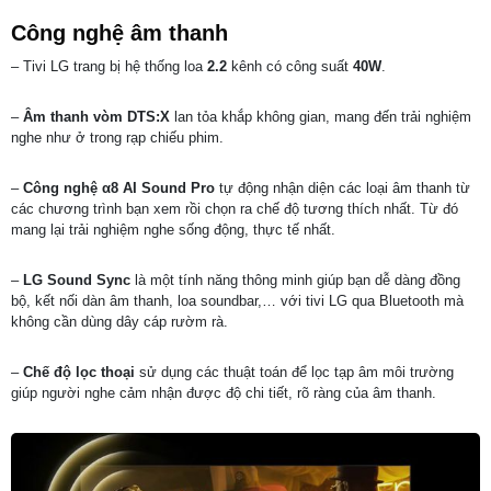
Công nghệ âm thanh
– Tivi LG trang bị hệ thống loa
2.2
kênh có công suất
40W
.
–
Âm thanh vòm DTS:X
lan tỏa khắp không gian, mang đến trải nghiệm
nghe như ở trong rạp chiếu phim.
–
Công nghệ α8 AI Sound Pro
tự động nhận diện các loại âm thanh từ
các chương trình bạn xem rồi chọn ra chế độ tương thích nhất. Từ đó
mang lại trải nghiệm nghe sống động, thực tế nhất.
–
LG Sound Sync
là một tính năng thông minh giúp bạn dễ dàng đồng
bộ, kết nối dàn âm thanh, loa soundbar,… với tivi LG qua Bluetooth mà
không cần dùng dây cáp rườm rà.
–
Chế độ lọc thoại
sử dụng các thuật toán để lọc tạp âm môi trường
giúp người nghe cảm nhận được độ chi tiết, rõ ràng của âm thanh.