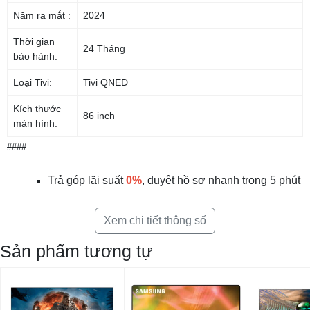
Năm ra mắt :
2024
Thời gian
24 Tháng
bảo hành:
Loại Tivi:
Tivi QNED
Kích thước
86 inch
màn hình:
####
Độ phân giải:
4K QNED
Tần số quét:
120Hz Native
Trả góp lãi suất
0%
, duyệt hồ sơ nhanh trong 5 phút
Bộ vi xử lí:
α8 AI Processor 4K
Xem chi tiết thông số
Smart Tivi:
Có
Sản phẩm tương tự
Tivi 3D:
Không
Tivi màn
Không
hình cong: