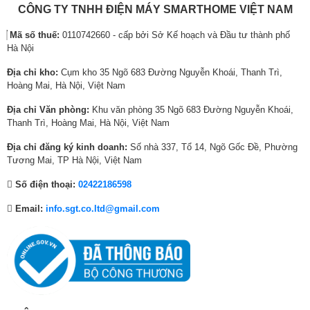
0
:
0
:
8
:
CÔNG TY TNHH ĐIỆN MÁY SMARTHOME VIỆT NAM
Tổng công
40W
0
2
,
6
8
2
suất loa:
Mã số thuế:
0110742660 - cấp bởi Sở Kế hoạch và Đầu tư thành phố
,
0
0
,
,
5
Hà Nội
0
,
0
0
0
,
Số lượng
4 loa
0
5
0
0
0
9
loa:
Địa chỉ kho:
Cụm kho 35 Ngõ 683 Đường Nguyễn Khoái, Thanh Trì,
0
0
₫
0
0
9
Hoàng Mai, Hà Nội, Việt Nam
Cổng WiFi:
Có (Wi-Fi 5)
₫
0
.
,
₫
0
Địa chỉ Văn phòng:
Khu văn phòng 35 Ngõ 683 Đường Nguyễn Khoái,
.
,
0
.
,
Cổng
Thanh Trì, Hoàng Mai, Hà Nội, Việt Nam
0
0
0
Internet
1ea
0
0
0
Địa chỉ đăng ký kinh doanh:
Số nhà 337, Tổ 14, Ngõ Gốc Đề, Phường
(LAN):
0
₫
0
Tương Mai, TP Hà Nội, Việt Nam
₫
.
₫
4 cổng HDMI có 1 cổng HDMI eARC (ARC), 1
Cổng HDMI:
Số điện thoại:
02422186598
.
.
cổng Composite
Email:
info.sgt.co.ltd@gmail.com
Cổng
1 cổng Optical (Digital Audio), 1 cổng eARC
Optical:
(ARC)
Cổng USB:
2 Cổng
Chia sẻ
Bluetooth, AirPlay 2, Screen Share
thông minh: