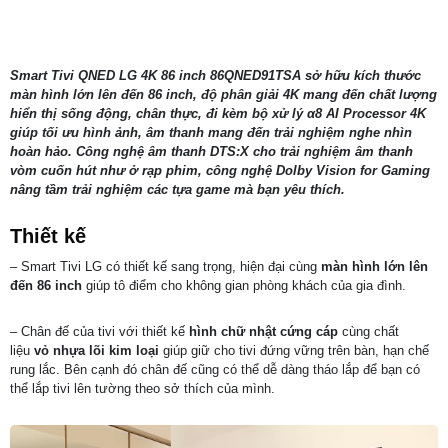
Smart Tivi QNED LG 4K 86 inch 86QNED91TSA
sở hữu kích thước
màn hình lớn lên đến 86 inch, độ phân giải 4K mang đến chất lượng
hiển thị sống động, chân thực, đi kèm bộ xử lý α8 AI Processor 4K
giúp tối ưu hình ảnh, âm thanh mang đến trải nghiệm nghe nhìn
hoàn hảo. Công nghệ âm thanh DTS:X cho trải nghiệm âm thanh
vòm cuốn hút như ở rạp phim, công nghệ Dolby Vision for Gaming
nâng tầm trải nghiệm các tựa game mà bạn yêu thích.
Thiết kế
– Smart Tivi LG có thiết kế sang trọng, hiện đại cùng
màn hình lớn lên
đến 86 inch
giúp tô điểm cho không gian phòng khách của gia đình.
– Chân đế của tivi với thiết kế
hình chữ nhật cứng cáp
cùng chất
liệu
vỏ nhựa lõi kim loại
giúp giữ cho tivi đứng vững trên bàn, hạn chế
rung lắc. Bên cạnh đó chân đế cũng có thể dễ dàng tháo lắp để bạn có
thể lắp tivi lên tường theo sở thích của mình.