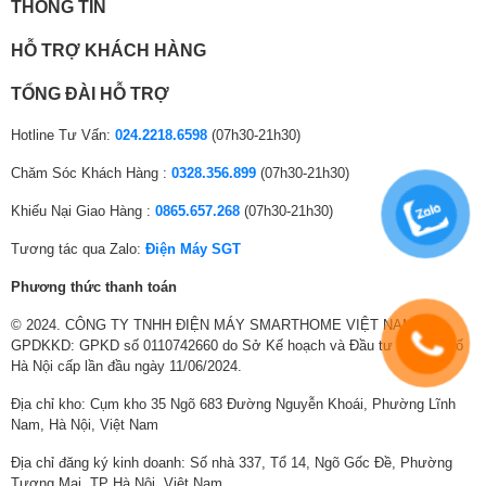
THÔNG TIN
Hệ điều
hành – Giao
webOS 24
HỖ TRỢ KHÁCH HÀNG
diện:
TỔNG ĐÀI HỖ TRỢ
YouTube, YouTube Kids, Netflix, Galaxy Play
(Fim+), FPT Play, MyTV, POPS Kids, TV 360,
Hotline Tư Vấn:
024.2218.6598
(07h30-21h30)
Mạng xã hội:
VTVcab ON, VieON, MP3 Zing, Nhaccuatui,
Chăm Sóc Khách Hàng :
0328.356.899
(07h30-21h30)
Spotify, Trình duyệt web
Khiếu Nại Giao Hàng :
0865.657.268
(07h30-21h30)
Tìm kiếm
bằng giọng
Tìm kiếm bằng giọng nói Tiếng Việt
Tương tác qua Zalo:
Điện Máy SGT
nói:
Phương thức thanh toán
Nhận diện
Không
© 2024. CÔNG TY TNHH ĐIỆN MÁY SMARTHOME VIỆT NAM.
khuôn mặt:
GPDKKD: GPKD số 0110742660 do Sở Kế hoạch và Đầu tư Thành phố
Hà Nội cấp lần đầu ngày 11/06/2024.
Kích thước
Ngang 192.5 cm – Cao 117.4 cm – Dày 37 cm
có chân đế:
Địa chỉ kho: Cụm kho 35 Ngõ 683 Đường Nguyễn Khoái, Phường Lĩnh
Nam, Hà Nội, Việt Nam
Kích thước
không chân
Ngang 192.5 cm – Cao 110.5 cm – Dày 4.61 cm
Địa chỉ đăng ký kinh doanh: Số nhà 337, Tổ 14, Ngõ Gốc Đề, Phường
đế:
Tương Mai, TP Hà Nội, Việt Nam