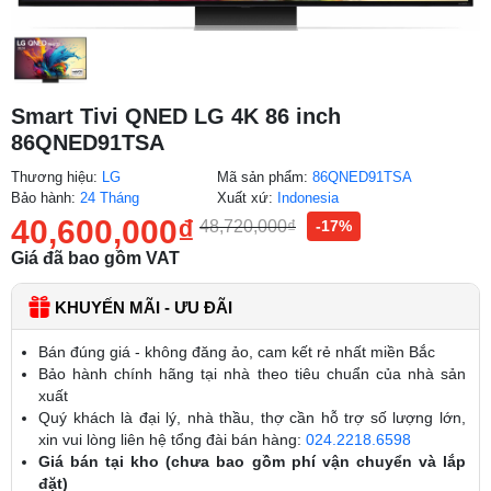
Smart Tivi QNED LG 4K 86 inch
86QNED91TSA
Thương hiệu:
LG
Mã sản phẩm:
86QNED91TSA
Bảo hành:
24 Tháng
Xuất xứ:
Indonesia
40,600,000
₫
48,720,000
₫
-17%
Giá đã bao gồm VAT
KHUYẾN MÃI - ƯU ĐÃI
Bán đúng giá - không đăng ảo, cam kết rẻ nhất miền Bắc
Bảo hành chính hãng tại nhà theo tiêu chuẩn của nhà sản
xuất
Quý khách là đại lý, nhà thầu, thợ cần hỗ trợ số lượng lớn,
xin vui lòng liên hệ tổng đài bán hàng:
024.2218.6598
Giá bán tại kho (chưa bao gồm phí vận chuyển và lắp
đặt)