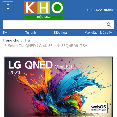
02422186598
Tivi
Tủ lạnh
Điều hòa
Máy giặt – Máy sấy
Trang chủ
Tivi
Smart Tivi QNED LG 4K 86 inch 86QNED91TSA