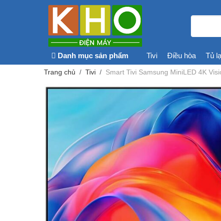
Danh mục sản phẩm
Tivi
Điều hòa
Tủ l
Trang chủ
Tivi
Smart Tivi Samsung MiniLED 4K Vis