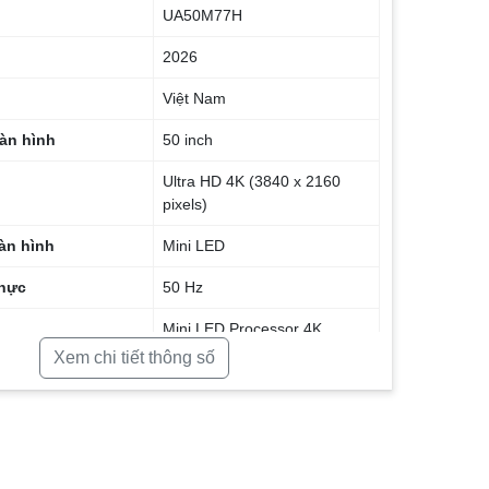
UA50M77H
2026
Việt Nam
àn hình
50 inch
Ultra HD 4K (3840 x 2160
pixels)
àn hình
Mini LED
thực
50 Hz
Mini LED Processor 4K
Xem chi tiết thông số
Mini LED HDR
Supreme Mini LED Dimming
Contrast Enhancer
ình ảnh
Motion Xcelerator
4K Upscaling
Color Booster