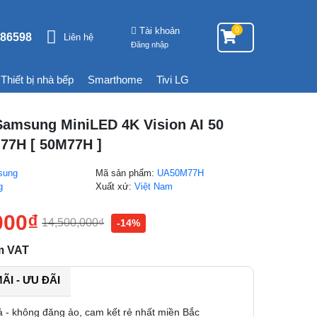
Tài khoản
0
86598
Liên hệ
Đăng nhập
Thiết bị nhà bếp
Smarthome
Tivi LG
Samsung MiniLED 4K Vision AI 50
77H [ 50M77H ]
sung
Mã sản phẩm:
UA50M77H
g
Xuất xứ:
Việt Nam
000
₫
14,500,000
₫
-14%
m VAT
I - ƯU ĐÃI
á - không đăng ảo, cam kết rẻ nhất miền Bắc