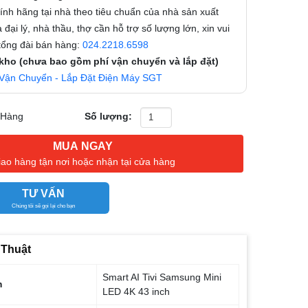
nh hãng tại nhà theo tiêu chuẩn của nhà sản xuất
 đại lý, nhà thầu, thợ cần hỗ trợ số lượng lớn, xin vui
 tổng đài bán hàng:
024.2218.6598
 kho (chưa bao gồm phí vận chuyển và lắp đặt)
Vận Chuyển - Lắp Đặt Điện Máy SGT
 Hàng
Số lượng:
MUA NGAY
iao hàng tận nơi hoặc nhận tại cửa hàng
TƯ VẤN
Chúng tôi sẽ gọi lại cho bạn
 Thuật
Smart AI Tivi Samsung Mini
m
LED 4K 43 inch