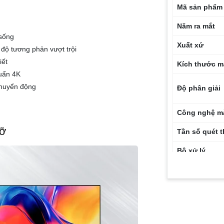
Mã sản phẩm
Năm ra mắt
 sống
Xuất xứ
độ tương phản vượt trội
iết
Kích thước m
uẩn 4K
chuyển động
Độ phân giải
Công nghệ m
rỡ
Tần số quét 
Bộ xử lý
Công nghệ h