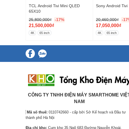
D-65X81DK
TCL Android Tivi Mini QLED
Sony Android Tiv
65X10
25,800,000
₫
-17%
20,460,000
₫
-17
G
G
21,500,000
₫
17,050,000
₫
i
G
i
G
4K
65 inch
4K
65 inch
á
i
á
i
Giải đáp mọi câu hỏi với trợ lý AI c
g
á
g
á
sàng.
ố
h
ố
h
c
i
c
i
Trợ lý Vision AI Companion
l
ệ
l
ệ
Mọi câu hỏi của bạn giờ đây đều được giải đáp một cách dễ 
à
n
à
n
về nội dung đang xem hay những chủ đề thường ngày, AI cũn
:
t
:
t
qua nhiều nguồn thông tin từ AI – mang đến trải nghiệm phon
2
ạ
2
ạ
5
i
0
i
CÔNG TY TNHH ĐIỆN MÁY SMARTHOME VIỆ
,
l
,
l
NAM
8
à
4
à
Mã số thuế:
0110742660 - cấp bởi Sở Kế hoạch và Đầu tư
0
:
6
:
thành phố Hà Nội
0
2
0
1
Địa chỉ kho:
Cụm kho 35 Ngõ 683 Đường Nguyễn Khoái,
,
1
,
7