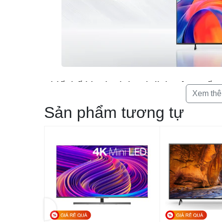
Thiết kế kim loại thanh lịch nâng cấ
Xem th
Thiết kế MetalStream tinh tế
Sản phẩm tương tự
Lấy cảm hứng từ thiết kế của những chiếc máy bay, chiếc 
Viền mỏng được tạo ra chỉ từ một tấm kim loại duy nhất, ch
một cách hoàn hảo.