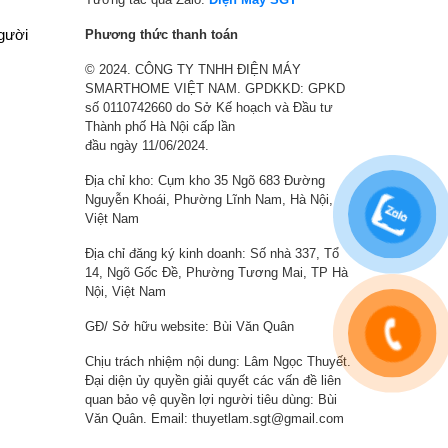
0
2
0
,
người
Phương thức thanh toán
0
8
0
0
© 2024. CÔNG TY TNHH ĐIỆN MÁY
₫
9
0
0
SMARTHOME VIỆT NAM. GPDKKD: GPKD
.
,
₫
0
số 0110742660 do Sở Kế hoạch và Đầu tư
0
.
,
Thành phố Hà Nội cấp lần
0
0
đầu ngày 11/06/2024.
0
0
Địa chỉ kho: Cụm kho 35 Ngõ 683 Đường
₫
0
Nguyễn Khoái, Phường Lĩnh Nam, Hà Nội,
.
₫
Việt Nam
.
Địa chỉ đăng ký kinh doanh: Số nhà 337, Tổ
14, Ngõ Gốc Đề, Phường Tương Mai, TP Hà
Nội, Việt Nam
GĐ/ Sở hữu website: Bùi Văn Quân
Chịu trách nhiệm nội dung: Lâm Ngọc Thuyết.
Đại diện ủy quyền giải quyết các vấn đề liên
quan bảo vệ quyền lợi người tiêu dùng: Bùi
Văn Quân. Email: thuyetlam.sgt@gmail.com