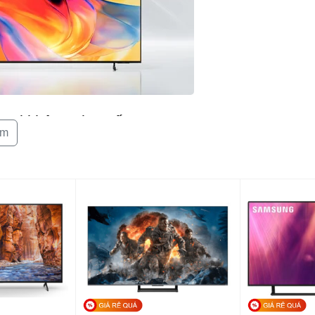
Hệ điều hành
Công nghệ â
Tổng công su
p mọi không gian sống
Cổng kết nối
êm
Kết nối khôn
TV này sở hữu phần thân bằng kim loại sang trọng.
o phép bạn được tận hưởng từng trải nghiệm điện ảnh
Tính năng th
Kích thước k
(Ngang x Cao
Kích thước c
Cao x Dày)