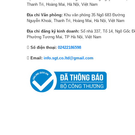
Thanh Trì, Hoàng Mai, Hà Nội, Việt Nam
0
,
0
,
0
5
0
0
Địa chỉ Văn phòng:
Khu văn phòng 35 Ngõ 683 Đường
Nguyễn Khoái, Thanh Trì, Hoàng Mai, Hà Nội, Việt Nam
0
0
0
5
₫
0
₫
0
Địa chỉ đăng ký kinh doanh:
Số nhà 337, Tổ 14, Ngõ Gốc Đ
.
,
.
,
Phường Tương Mai, TP Hà Nội, Việt Nam
0
0
Số điện thoại:
02422186598
0
0
Đắm chìm với những khung hình có d
0
0
Email:
info.sgt.co.ltd@gmail.com
vượt trội
₫
₫
.
.
Đèn nền Mini LED
Sử dụng các đèn nền có kích thước nhỏ hơn đáng kể so với
giúp kiểm soát ánh sáng với độ chính xác cực cao, làm nổi 
mang đến trải nghiệm hình ảnh sắc nét chuẩn đời thật và độ