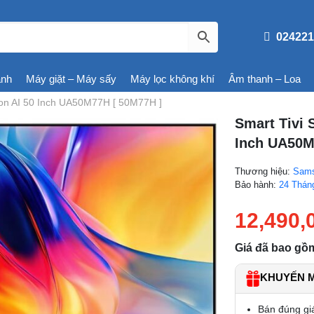
024221
ạnh
Máy giặt – Máy sấy
Máy lọc không khí
Âm thanh – Loa
ion AI 50 Inch UA50M77H [ 50M77H ]
Smart Tivi 
Inch UA50M
Thương hiệu:
Sam
Bảo hành:
24 Thán
12,490,
Giá đã bao gồ
KHUYẾN MÃ
Bán đúng gi