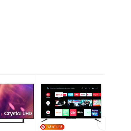
Tizen™ Smart TV
OTS Lite
m thanh
Adaptive Sound
ất loa
20W
3 x HDMI
 có dây
1 x USB-A
Wi-Fi
g dây
Bluetooth
Apple AirPlay
ông minh
Tích hợp AI (Vision AI)
hông chân đế
1110.8 x 643.8 x 76.4 mm
 x Dày)
ó chân đế (Ngang x
1110.8 x 696 x 199 mm