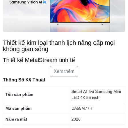
Thiết kế kim loại thanh lịch nâng cấp mọi
không gian sống
Thiết kế MetalStream tinh tế
Lấy cảm hứng từ thiết kế của những chiếc máy bay, chiếc TV này sở
Xem thêm
hữu phần thân bằng kim loại sang trọng. Viền mỏng được tạo ra chỉ từ
Thông Số Kỹ Thuật
một tấm kim loại duy nhất, cho phép bạn được tận hưởng từng trải
nghiệm điện ảnh một cách hoàn hảo.
Smart AI Tivi Samsung Mini
Tên sản phẩm
LED 4K 55 inch
Mã sản phẩm
UA55M77H
Năm ra mắt
2026