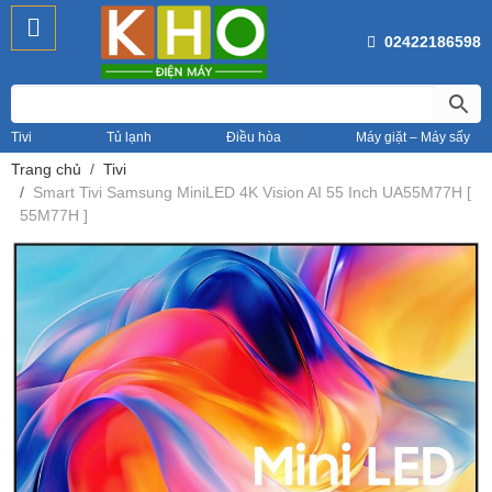
02422186598
Tivi
Tủ lạnh
Điều hòa
Máy giặt – Máy sấy
Trang chủ
Tivi
Smart Tivi Samsung MiniLED 4K Vision AI 55 Inch UA55M77H [
55M77H ]