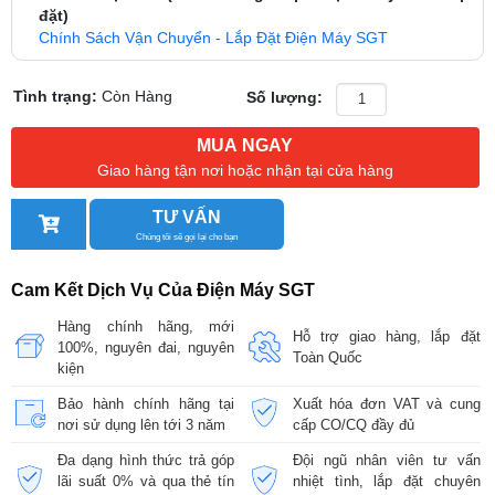
đặt)
Chính Sách Vận Chuyển - Lắp Đặt Điện Máy SGT
Tình trạng:
Còn Hàng
Số lượng:
MUA NGAY
Giao hàng tận nơi hoặc nhận tại cửa hàng
TƯ VẤN
Chúng tôi sẽ gọi lại cho bạn
Cam Kết Dịch Vụ Của Điện Máy SGT
Hàng chính hãng, mới
Hỗ trợ giao hàng, lắp đặt
100%, nguyên đai, nguyên
Toàn Quốc
kiện
Bảo hành chính hãng tại
Xuất hóa đơn VAT và cung
nơi sử dụng lên tới 3 năm
cấp CO/CQ đầy đủ
Đa dạng hình thức trả góp
Đội ngũ nhân viên tư vấn
lãi suất 0% và qua thẻ tín
nhiệt tình, lắp đặt chuyên