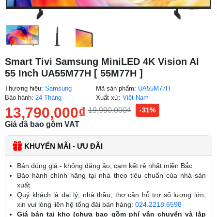
Smart Tivi Samsung MiniLED 4K Vision AI
55 Inch UA55M77H [ 55M77H ]
Thương hiệu:
Samsung
Mã sản phẩm:
UA55M77H
Bảo hành:
24 Tháng
Xuất xứ:
Việt Nam
13,790,000
₫
19,990,000
₫
-31%
Giá đã bao gồm VAT
KHUYẾN MÃI - ƯU ĐÃI
Bán đúng giá - không đăng ảo, cam kết rẻ nhất miền Bắc
Bảo hành chính hãng tại nhà theo tiêu chuẩn của nhà sản
xuất
Quý khách là đại lý, nhà thầu, thợ cần hỗ trợ số lượng lớn,
xin vui lòng liên hệ tổng đài bán hàng:
024.2218.6598
Giá bán tại kho (chưa bao gồm phí vận chuyển và lắp