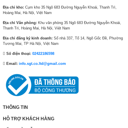
0
1
8
7
0
8
Địa chỉ kho:
Cụm kho 35 Ngõ 683 Đường Nguyễn Khoái, Thanh Trì,
0
5
0
5
0
0
Hoàng Mai, Hà Nội, Việt Nam
₫
0
₫
,
₫
5
Dải màu sắc siêu rộng, chân thực được tái
Địa chỉ Văn phòng:
Khu văn phòng 35 Ngõ 683 Đường Nguyễn Khoái,
.
,
.
4
.
,
hiện chuẩn xác nhờ hệ thống đèn nền Mini
Thanh Trì, Hoàng Mai, Hà Nội, Việt Nam
0
0
0
LED
0
0
0
Địa chỉ đăng ký kinh doanh:
Số nhà 337, Tổ 14, Ngõ Gốc Đề, Phường
0
₫
0
Tương Mai, TP Hà Nội, Việt Nam
Pure Spectrum Color – tái hiện 1 tỷ sắc màu
₫
.
₫
thuần khiết
Số điện thoại:
02422186598
.
.
Công nghệ Dải màu Thuần khiết (Pure Spectrum Color) trên TV Samsung
Email:
info.sgt.co.ltd@gmail.com
Mini LED đảm bảo màu sắc luôn chuẩn xác ở cấp độ điểm ảnh nhờ dải
màu được mở rộng tối đa. Mỗi sắc thái đều hiện lên phong phú và chuẩn
xác trên toàn màn hình, duy trì độ sâu và sự cân bằng tự nhiên tuyệt đối
mà không gây hiện tượng rực màu quá mức.
THÔNG TIN
HỖ TRỢ KHÁCH HÀNG