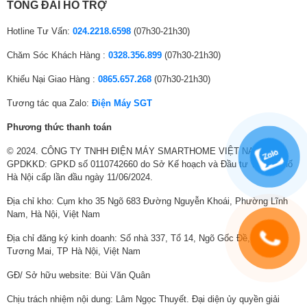
TỔNG ĐÀI HỖ TRỢ
Hotline Tư Vấn:
024.2218.6598
(07h30-21h30)
Chăm Sóc Khách Hàng :
0328.356.899
(07h30-21h30)
Độ tương phản ấn tượng được tái hiện sống
động chuẩn 4K
Khiếu Nại Giao Hàng :
0865.657.268
(07h30-21h30)
Bộ xử lý Mini LED 4K
Tương tác qua Zalo:
Điện Máy SGT
Bộ xử lý Mini LED 4K ứng dụng công nghệ xử lý độc quyền của
Phương thức thanh toán
Samsung, mang đến khả năng tái hiện chi tiết tinh xảo hơn, nâng cấp nội
dung với độ chính xác cao để đạt độ rõ nét 4K sống động, đồng thời tối
© 2024. CÔNG TY TNHH ĐIỆN MÁY SMARTHOME VIỆT NAM.
ưu âm thanh phù hợp với môi trường xem của bạn.
GPDKKD: GPKD số 0110742660 do Sở Kế hoạch và Đầu tư Thành phố
Hà Nội cấp lần đầu ngày 11/06/2024.
Vùng sáng rực rỡ cùng sắc đen sâu thẳm
Địa chỉ kho: Cụm kho 35 Ngõ 683 Đường Nguyễn Khoái, Phường Lĩnh
chuẩn điện ảnh
Nam, Hà Nội, Việt Nam
Công nghệ Mini LED HDR
Địa chỉ đăng ký kinh doanh: Số nhà 337, Tổ 14, Ngõ Gốc Đề, Phường
Tương Mai, TP Hà Nội, Việt Nam
Đắm chìm vào chiều sâu rực rỡ và những chi tiết sắc nét đến từng phân
cảnh. Với công nghệ Mini LED HDR, độ tương phản được nâng cấp để
GĐ/ Sở hữu website: Bùi Văn Quân
làm nổi bật những sắc đen sâu thẳm và những vùng sáng rực rỡ cùng
các chi tiết tinh vi nhất.
Chịu trách nhiệm nội dung: Lâm Ngọc Thuyết. Đại diện ủy quyền giải