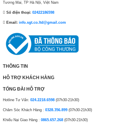
0
0
0
Tương Mai, TP Hà Nội, Việt Nam
Tổng công suất
20W
₫
₫
₫
loa
Nâng cấp trải nghiệm giải trí với bộ xử lý thông
Số điện thoại:
02422186598
.
.
.
minh AI
Số lượng loa
2 loa
Email:
info.sgt.co.ltd@gmail.com
Bộ xử lý AI của Samsung giúp tối ưu hóa mọi trải nghiệm nghe nhìn
Âm thanh chuyển động theo hình ảnh OTS
chuẩn TV 4K.
Âm thanh vòm
Lite
Hệ thống loa
2.1 Ch
Kết nối với loa
Có
tivi
THÔNG TIN
Các công nghệ
Đồng bộ âm thanh Q-Symphony
HỖ TRỢ KHÁCH HÀNG
khác
Tinh chỉnh âm thanh Adaptive Sound
TỔNG ĐÀI HỖ TRỢ
TIỆN ÍCH
Hotline Tư Vấn:
024.2218.6598
(07h30-21h30)
Điều khiển tivi
SmartThings
bằng điện thoại
Chăm Sóc Khách Hàng :
0328.356.899
(07h30-21h30)
Hình ảnh chỉ mang tính chất minh họa sản phẩm
Bixby có tiếng Việt
Khiếu Nại Giao Hàng :
0865.657.268
(07h30-21h30)
Điều khiển bằng
Tìm kiếm giọng nói trên YouTube bằng