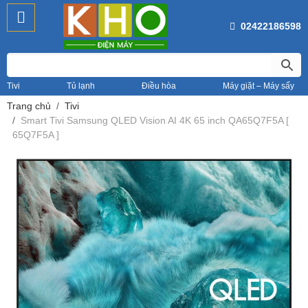
02422186598
Tivi
Tủ lạnh
Điều hòa
Máy giặt – Máy sấy
Trang chủ
Tivi
Smart Tivi Samsung QLED Vision AI 4K 65 inch QA65Q7F5A [
65Q7F5A ]