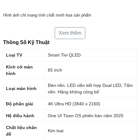
Hình ảnh chỉ mang tính chất minh họa sản phẩm
Trợ lý giọng nói thông minh
Xem thêm
Với trí tuệ nhân tạo được nâng cấp, Bixby trên Samsung AI TV trở thành
Thông Số Kỹ Thuật
điểm kết nối hoàn hảo cho tổ ấm thông minh của bạn. Giờ đây, Bixby có
thể xử lý nhiều lệnh cùng lúc, hiểu ngữ cảnh tốt hơn, mang đến những
Loại TV
Smart Tivi QLED
cuộc hội thoại mượt mà, tìm kiếm dễ dàng, phản hồi trực quan và điều
khiển thiết bị liền mạch.
Kích cỡ màn
65 inch
hình
Đèn nền: LED viền kết hợp Dual LED, Tấm
Loại màn hình
nền: Hãng không công bố
Độ phân giải
4K Ultra HD (3840 x 2160)
Hệ điều hành
One UI Tizen OS phiên bản năm 2025
Chất liệu chân
Kim loại
đế