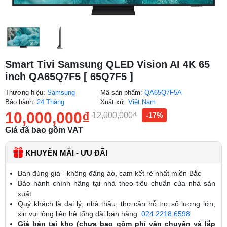
Smart Tivi Samsung QLED Vision AI 4K 65
inch QA65Q7F5 [ 65Q7F5 ]
Thương hiệu:
Samsung
Mã sản phẩm:
QA65Q7F5A
Bảo hành:
24 Tháng
Xuất xứ:
Việt Nam
10,000,000
₫
12,000,000
₫
-17%
Giá đã bao gồm VAT
KHUYẾN MÃI - ƯU ĐÃI
Bán đúng giá - không đăng ảo, cam kết rẻ nhất miền Bắc
Bảo hành chính hãng tại nhà theo tiêu chuẩn của nhà sản
xuất
Quý khách là đại lý, nhà thầu, thợ cần hỗ trợ số lượng lớn,
xin vui lòng liên hệ tổng đài bán hàng:
024.2218.6598
Giá bán tại kho (chưa bao gồm phí vận chuyển và lắp