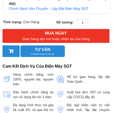
đặt)
Chính Sách Vận Chuyển - Lắp Đặt Điện Máy SGT
Tình trạng:
Còn Hàng
Số lượng:
MUA NGAY
Giao hàng tận nơi hoặc nhận tại cửa hàng
TƯ VẤN
Chúng tôi sẽ gọi lại cho bạn
Cam Kết Dịch Vụ Của Điện Máy SGT
Hàng chính hãng, mới
Hỗ trợ giao hàng, lắp đặt
100%, nguyên đai, nguyên
Toàn Quốc
kiện
Bảo hành chính hãng tại
Xuất hóa đơn VAT và cung
nơi sử dụng lên tới 3 năm
cấp CO/CQ đầy đủ
Đa dạng hình thức trả góp
Đội ngũ nhân viên tư vấn
lãi suất 0% và qua thẻ tín
nhiệt tình, lắp đặt chuyên