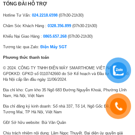
mỗi cảnh trở nên sống động và chân thực hơn.
TỔNG ĐÀI HỖ TRỢ
Hiển thị màu sắc sống động và hình ảnh chân
Hotline Tư Vấn:
024.2218.6598
(07h30-21h30)
thực
Chăm Sóc Khách Hàng :
0328.356.899
(07h30-21h30)
Công nghệ PurColor
Khiếu Nại Giao Hàng :
0865.657.268
(07h30-21h30)
Công nghệ PurColor hiển thị dải màu rộng lớn, mang lại hiệu suất hình
Tương tác qua Zalo:
Điện Máy SGT
ảnh tối ưu và trải nghiệm xem chân thực.
Phương thức thanh toán
© 2024. CÔNG TY TNHH ĐIỆN MÁY SMARTHOME VIỆT NAM.
GPDKKD: GPKD số 0110742660 do Sở Kế hoạch và Đầu tư Thành phố
Hà Nội cấp lần đầu ngày 11/06/2024.
Địa chỉ kho: Cụm kho 35 Ngõ 683 Đường Nguyễn Khoái, Phường Lĩnh
Nam, Hà Nội, Việt Nam
Địa chỉ đăng ký kinh doanh: Số nhà 337, Tổ 14, Ngõ Gốc Đề, Phường
Tương Mai, TP Hà Nội, Việt Nam
GĐ/ Sở hữu website: Bùi Văn Quân
Chịu trách nhiệm nội dung: Lâm Ngọc Thuyết. Đại diện ủy quyền giải