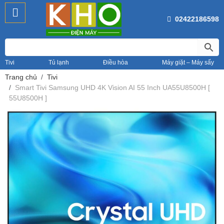
02422186598
Tivi
Tủ lạnh
Điều hòa
Máy giặt – Máy sấy
Trang chủ
Tivi
Smart Tivi Samsung UHD 4K Vision AI 55 Inch UA55U8500H [
55U8500H ]