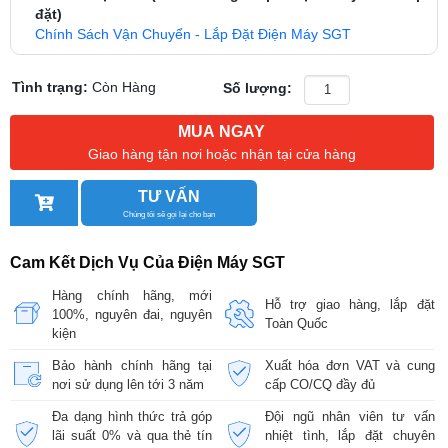
đặt)
Chính Sách Vận Chuyển - Lắp Đặt Điện Máy SGT
Tình trạng:
Còn Hàng
Số lượng:
MUA NGAY
Giao hàng tận nơi hoặc nhận tại cửa hàng
TƯ VẤN
Chúng tôi sẽ gọi lại cho bạn
Cam Kết Dịch Vụ Của Điện Máy SGT
Hàng chính hãng, mới
Hỗ trợ giao hàng, lắp đặt
100%, nguyên đai, nguyên
Toàn Quốc
kiện
Bảo hành chính hãng tại
Xuất hóa đơn VAT và cung
nơi sử dụng lên tới 3 năm
cấp CO/CQ đầy đủ
Đa dạng hình thức trả góp
Đội ngũ nhân viên tư vấn
lãi suất 0% và qua thẻ tín
nhiệt tình, lắp đặt chuyên