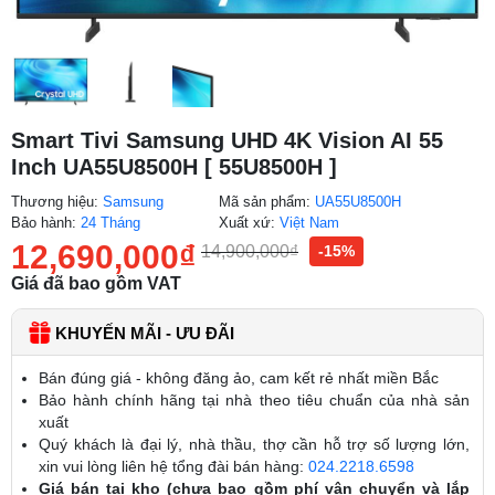
Smart Tivi Samsung UHD 4K Vision AI 55
Inch UA55U8500H [ 55U8500H ]
Thương hiệu:
Samsung
Mã sản phẩm:
UA55U8500H
Bảo hành:
24 Tháng
Xuất xứ:
Việt Nam
12,690,000
₫
14,900,000
₫
-15%
Giá đã bao gồm VAT
KHUYẾN MÃI - ƯU ĐÃI
Bán đúng giá - không đăng ảo, cam kết rẻ nhất miền Bắc
Bảo hành chính hãng tại nhà theo tiêu chuẩn của nhà sản
xuất
Quý khách là đại lý, nhà thầu, thợ cần hỗ trợ số lượng lớn,
xin vui lòng liên hệ tổng đài bán hàng:
024.2218.6598
Giá bán tại kho (chưa bao gồm phí vận chuyển và lắp