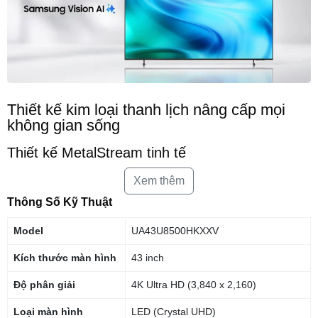
Thiết kế kim loại thanh lịch nâng cấp mọi
không gian sống
Thiết kế MetalStream tinh tế
Lấy cảm hứng từ thiết kế của những chiếc máy bay, chiếc TV này sở
Xem thêm
hữu phần thân bằng kim loại sang trọng. Viền mỏng được tạo ra chỉ từ
Thông Số Kỹ Thuật
một tấm kim loại duy nhất, cho phép bạn được tận hưởng từng trải
nghiệm điện ảnh một cách hoàn hảo
Model
UA43U8500HKXXV
Kích thước màn hình
43 inch
Độ phân giải
4K Ultra HD (3,840 x 2,160)
Loại màn hình
LED (Crystal UHD)