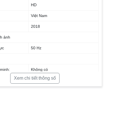
HD
Việt Nam
2018
nh ảnh
hực
50 Hz
minh:
Không có
Xem chi tiết thông số
 thanh
 loa:
10 W
2
đặt
Ngang 73.2 cm – Cao 48.2 cm –
chân, đặt bàn: