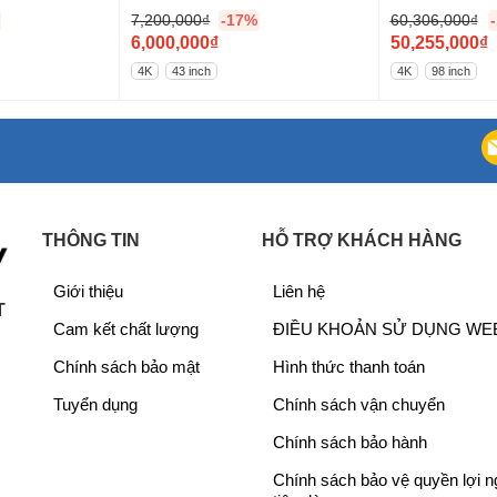
7,200,000
₫
-17%
60,306,000
₫
G
G
6,000,000
₫
50,255,000
₫
i
G
i
G
4K
43 inch
4K
98 inch
á
i
á
i
g
á
g
á
ố
h
ố
h
c
i
c
i
 công nghệ Dolby MS11
l
ệ
l
ệ
à
n
à
n
THÔNG TIN
HỖ TRỢ KHÁCH HÀNG
:
t
:
t
7
ạ
6
ạ
Giới thiệu
Liên hệ
,
i
0
i
T
Cam kết chất lượng
ĐIỀU KHOẢN SỬ DỤNG WE
2
l
,
l
0
à
3
à
Chính sách bảo mật
Hình thức thanh toán
0
:
0
:
Tuyển dụng
Chính sách vận chuyển
,
6
6
5
0
,
,
0
Chính sách bảo hành
0
0
0
,
Chính sách bảo vệ quyền lợi 
0
0
0
2