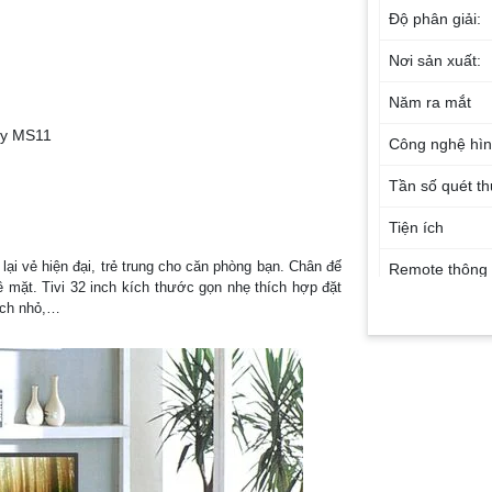
Độ phân giải:
Nơi sản xuất:
Năm ra mắt
by MS11
Công nghệ hì
Tần số quét t
Tiện ích
ại vẻ hiện đại, trẻ trung cho căn phòng bạn. Chân đế
Remote thông 
 mặt. Tivi 32 inch kích thước gọn nhẹ thích hợp đặt
ách nhỏ,…
Công nghệ âm
Tổng công suất
Số lượng loa:
Thông tin lắp 
Kích thước có 