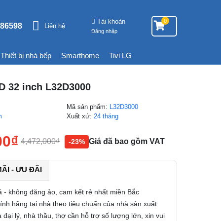
Tài khoản
0
86598
Liên hệ
Đăng nhập
Thiết bị nhà bếp
Smarthome
Tivi LG
D 32 inch L32D3000
Mã sản phẩm:
L32D3000
m
Xuất xứ:
24 tháng
00
₫
4,472,000
₫
Giá đã bao gồm VAT
-23%
I - ƯU ĐÃI
á - không đăng ảo, cam kết rẻ nhất miền Bắc
nh hãng tại nhà theo tiêu chuẩn của nhà sản xuất
 đại lý, nhà thầu, thợ cần hỗ trợ số lượng lớn, xin vui