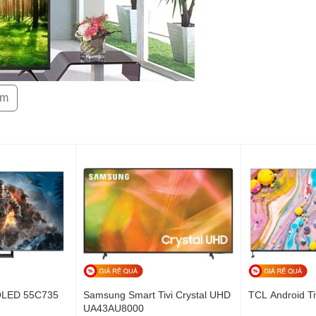
Khối lượng có 
Kích thước khô
tường:
êm
Khối lượng kh
Hãng:
 hình ảnh rõ nét gấp 2 lần SD
 QLED 55C735
Samsung Smart Tivi Crystal UHD
TCL Android T
UA43AU8000