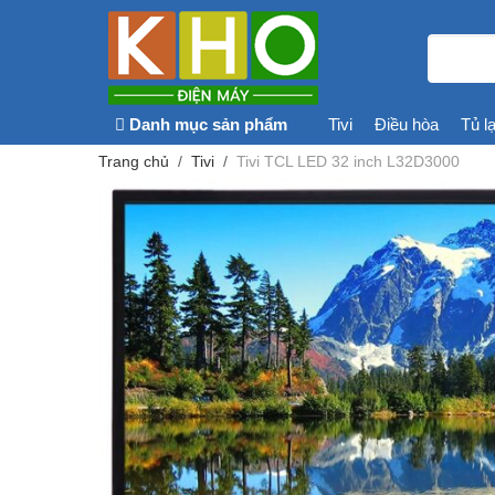
Danh mục sản phẩm
Tivi
Điều hòa
Tủ l
Trang chủ
Tivi
Tivi TCL LED 32 inch L32D3000