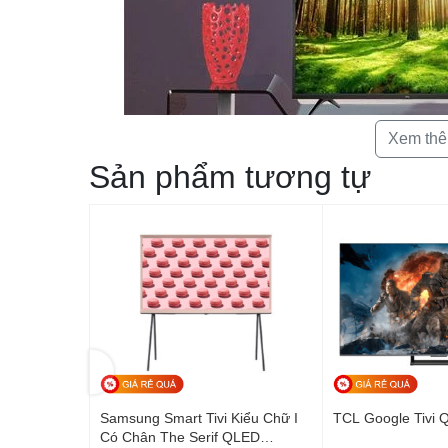
Xem th
Sản phẩm tương tự
Tivi LED sử dụng độ phân giải HD cho
ED 65C735
Samsung Smart Tivi Kiểu Chữ I
TCL Google Tivi
Có Chân The Serif QLED