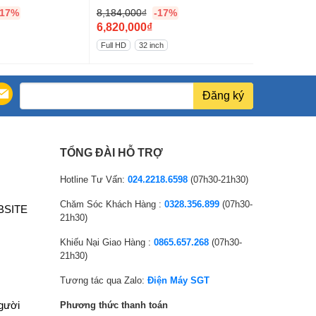
QA32LS03B
-17%
8,184,000
₫
-17%
15,720,000
G
G
6,820,000
₫
13,100,00
i
G
i
G
Full HD
32 inch
4K
65 inch
á
i
á
i
g
á
g
á
ố
h
ố
h
Đăng ký
c
i
c
i
l
ệ
l
ệ
à
n
à
n
TỔNG ĐÀI HỖ TRỢ
:
t
:
t
8
ạ
1
ạ
Hotline Tư Vấn:
024.2218.6598
(07h30-21h30)
,
i
5
i
Chăm Sóc Khách Hàng :
0328.356.899
(07h30-
BSITE
1
l
,
l
21h30)
8
à
7
à
Khiếu Nại Giao Hàng :
0865.657.268
(07h30-
4
:
2
:
21h30)
,
6
0
1
0
,
,
3
Tương tác qua Zalo:
Điện Máy SGT
0
8
0
,
người
Phương thức thanh toán
0
2
0
1