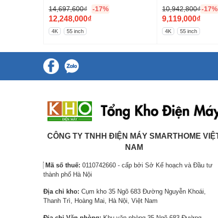
QA55LS01BP
14,697,600
₫
-17%
10,942,800
₫
-17%
G
G
12,248,000
₫
9,119,000
₫
i
G
i
G
4K
55 inch
4K
55 inch
á
i
á
i
g
á
g
á
ố
h
ố
h
c
i
c
i
Chất lượng âm thanh sống động nhờ
l
ệ
l
ệ
à
n
à
n
:
t
:
t
1
ạ
1
ạ
4
i
0
i
CÔNG TY TNHH ĐIỆN MÁY SMARTHOME VIỆ
,
l
,
l
NAM
6
à
9
à
Mã số thuế:
0110742660 - cấp bởi Sở Kế hoạch và Đầu tư
9
:
4
:
thành phố Hà Nội
7
1
2
9
Địa chỉ kho:
Cụm kho 35 Ngõ 683 Đường Nguyễn Khoái,
,
2
,
,
Thanh Trì, Hoàng Mai, Hà Nội, Việt Nam
6
,
8
1
0
2
0
1
Địa chỉ Văn phòng:
Khu văn phòng 35 Ngõ 683 Đường