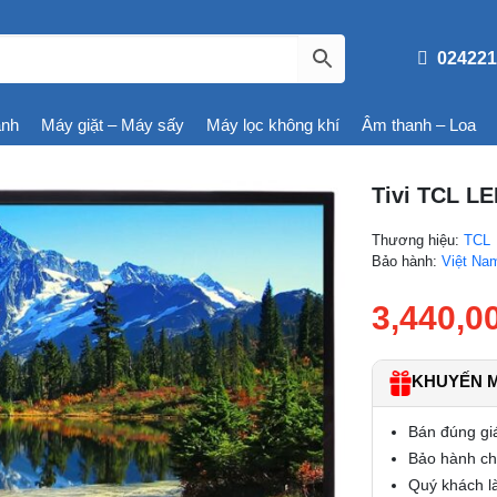
024221
ạnh
Máy giặt – Máy sấy
Máy lọc không khí
Âm thanh – Loa
Tivi TCL LE
Thương hiệu:
TCL
Bảo hành:
Việt Na
3,440,0
KHUYẾN MÃ
Bán đúng gi
Bảo hành chí
Quý khách là