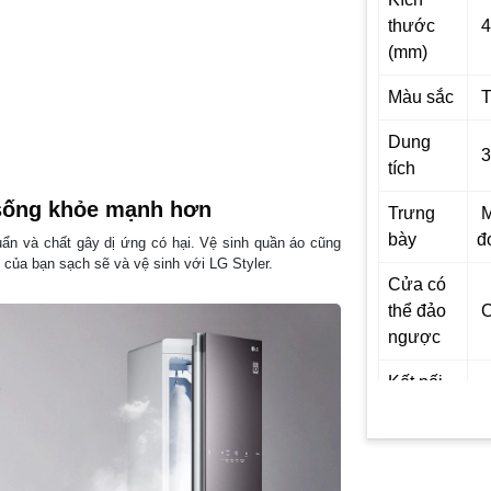
thước
4
(mm)
Màu sắc
T
Dung
3
tích
 sống khỏe mạnh hơn
Trưng
M
bày
đ
uẩn và chất gây dị ứng có hại. Vệ sinh quần áo cũng
 của bạn sạch sẽ và vệ sinh với LG Styler.
Cửa có
thể đảo
C
ngược
Kết nối
C
Wifi
Hơi
C
nước