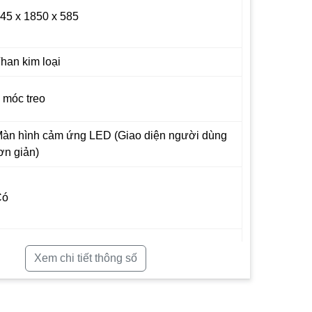
45 x 1850 x 585
han kim loại
 móc treo
àn hình cảm ứng LED (Giao diện người dùng
ơn giản)
ó
ó (ThinQ)
Xem chi tiết thông số
ó (True SteamTM)