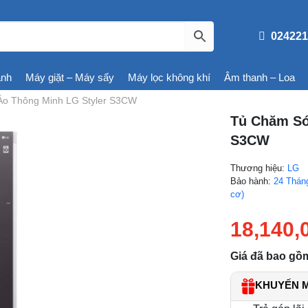
024221
ạnh
Máy giặt – Máy sấy
Máy lọc không khí
Âm thanh – Loa
o Thông Minh LG Styler S3CW
Tủ Chăm Só
S3CW
Thương hiệu:
LG
Bảo hành:
24 Thán
cơ)
18,140,
Giá đã bao gồ
KHUYẾN MÃ