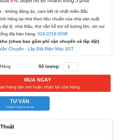
 suất
0%
, duyệt hồ sơ nhanh trong 5 phút
á - không đăng ảo, cam kết rẻ nhất miền Bắc
nh hãng tại nhà theo tiêu chuẩn của nhà sản xuất
 đại lý, nhà thầu, thợ cần hỗ trợ số lượng lớn, xin vui
 tổng đài bán hàng:
024.2218.6598
 kho (chưa bao gồm phí vận chuyển và lắp đặt)
Vận Chuyển - Lắp Đặt Điện Máy SGT
 Hàng
Số lượng:
MUA NGAY
iao hàng tận nơi hoặc nhận tại cửa hàng
TƯ VẤN
Chúng tôi sẽ gọi lại cho bạn
 Thuật