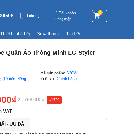
Tài khoản
0
86598
Liên hệ
Đăng nhập
Thiết bị nhà bếp
Smarthome
Tivi LG
c Quần Áo Thông Minh LG Styler
Mã sản phẩm:
S3CW
g (10 năm động
Xuất xứ:
Chính hãng
000
₫
21,768,000
₫
-17%
m VAT
I - ƯU ĐÃI