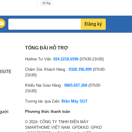
i
G
i
G
10 Kg
10 Kg
á
i
á
i
 năm
g
á
g
á
ố
h
ố
h
Đăng ký
AAFA, BAF, Intertek, VDE, Giải thưởng thiết kế
c
i
c
i
ản phẩm iF 2015, Giải thưởng thiết kế chấm đỏ
l
ệ
l
ệ
 móc treo
à
n
à
n
TỔNG ĐÀI HỖ TRỢ
:
t
:
t
1
ạ
7
ạ
Hotline Tư Vấn:
024.2218.6598
(07h30-21h30)
1
i
,
i
Chăm Sóc Khách Hàng :
0328.356.899
(07h30-
BSITE
,
l
9
l
21h30)
5
à
0
à
Khiếu Nại Giao Hàng :
0865.657.268
(07h30-
2
:
5
:
21h30)
0
9
,
6
,
,
6
,
Tương tác qua Zalo:
Điện Máy SGT
0
6
0
5
người
Phương thức thanh toán
0
0
0
8
© 2024. CÔNG TY TNHH ĐIỆN MÁY
0
0
₫
8
SMARTHOME VIỆT NAM. GPDKKD: GPKD
₫
,
.
,