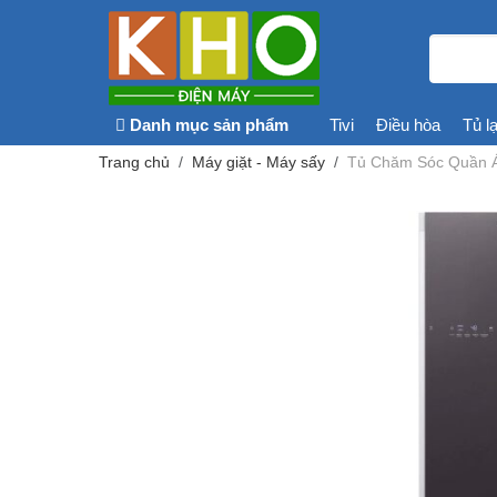
Danh mục sản phẩm
Tivi
Điều hòa
Tủ l
Trang chủ
Máy giặt - Máy sấy
Tủ Chăm Sóc Quần Á