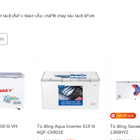
 tá»§ (Äáº·c biá»t cÃ¡c cháº¥t chay ná» tá»§ láº¡nh
êm
0 lít VH-
Tủ đông Aqua Inverter 519 lít
Tủ đông Sanaky
AQF-C6901E
1368HY2