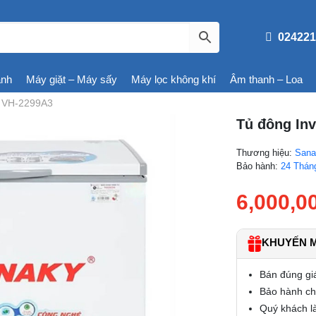
024221
ạnh
Máy giặt – Máy sấy
Máy lọc không khí
Âm thanh – Loa
ít VH-2299A3
Tủ đông Inv
Thương hiệu:
Sana
Bảo hành:
24 Thán
6,000,0
KHUYẾN MÃ
Bán đúng gi
Bảo hành chí
Quý khách là