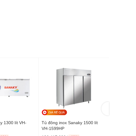
 1300 lít VH-
Tủ đông inox Sanaky 1500 lít
Tủ đông San
VH-1599HP
2599A2K