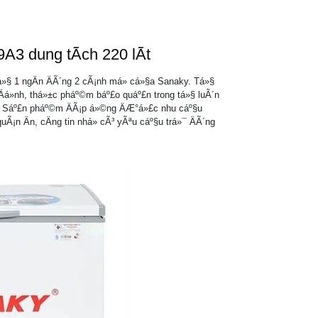
A3 dung tÃ­ch 220 lÃ­t
á»§ 1 ngÄn ÄÃ´ng 2 cÃ¡nh má» cá»§a Sanaky. Tá»§
n Äá»nh, thá»±c pháº©m báº£o quáº£n trong tá»§ luÃ´n
¡n. Sáº£n pháº©m ÄÃ¡p á»©ng ÄÆ°á»£c nhu cáº§u
¡n Än, cÄng tin nhá» cÃ³ yÃªu cáº§u trá»¯ ÄÃ´ng