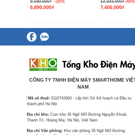
9,190,000
₫
-25%
12,333,000
₫
-40%
G
G
6,890,000
₫
7,400,000
₫
i
G
i
G
á
i
á
i
g
á
g
á
ố
h
ố
h
c
i
c
i
l
ệ
l
ệ
à
n
à
n
:
t
:
t
9
ạ
1
ạ
,
i
2
i
CÔNG TY TNHH ĐIỆN MÁY SMARTHOME VIỆ
1
l
,
l
NAM
9
à
3
à
Mã số thuế:
0110742660 - cấp bởi Sở Kế hoạch và Đầu tư
0
:
3
:
thành phố Hà Nội
,
6
3
7
Địa chỉ kho:
Cụm kho 35 Ngõ 683 Đường Nguyễn Khoái,
0
,
,
,
Thanh Trì, Hoàng Mai, Hà Nội, Việt Nam
0
8
0
4
0
9
0
0
Địa chỉ Văn phòng:
Khu văn phòng 35 Ngõ 683 Đường