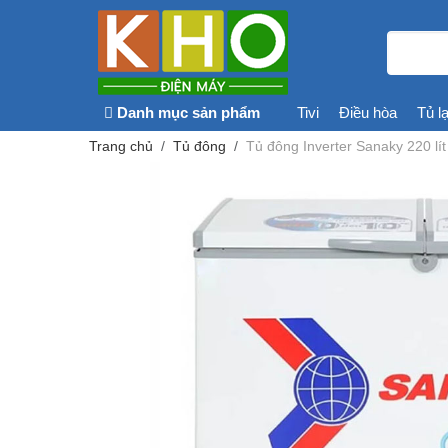
Danh mục sản phẩm
Tivi
Điều hòa
Tủ l
Trang chủ
Tủ đông
Tủ đông Inverter Sanaky 220 l