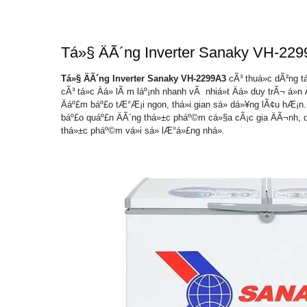
Tá»§ ÄÃ´ng Inverter Sanaky VH-2299
Tá»§ ÄÃ´ng Inverter Sanaky
VH-2299A3
cÃ³ thuá»c dÃ²ng t
cÃ³ tá»c Äá» lÃ m láº¡nh nhanh vÃ nhiá»t Äá» duy trÃ¬ á»
Äáº£m báº£o tÆ°Æ¡i ngon, thá»i gian sá»­ dá»¥ng lÃ¢u hÆ
báº£o quáº£n ÄÃ´ng thá»±c pháº©m cá»§a cÃ¡c gia ÄÃ¬nh, quÃ
thá»±c pháº©m vá»i sá» lÆ°á»£ng nhá».