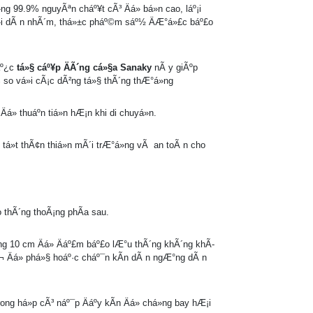
ng 99.9% nguyÃªn cháº¥t cÃ³ Äá» bá»n cao, láº¡i
»i dÃ n nhÃ´m, thá»±c pháº©m sáº½ ÄÆ°á»£c báº£o
iáº¿c
tá»§ cáº¥p ÄÃ´ng cá»§a Sanaky
nÃ y giÃºp
0% so vá»i cÃ¡c dÃ²ng tá»§ thÃ´ng thÆ°á»ng
á» thuáº­n tiá»n hÆ¡n khi di chuyá»n.
tá»t thÃ¢n thiá»n mÃ´i trÆ°á»ng vÃ an toÃ n cho
£o thÃ´ng thoÃ¡ng phÃ­a sau.
º£ng 10 cm Äá» Äáº£m báº£o lÆ°u thÃ´ng khÃ´ng khÃ­
 Äá» phá»§ hoáº·c cháº¯n kÃ­n dÃ n ngÆ°ng dÃ n
ng há»p cÃ³ náº¯p Äáº­y kÃ­n Äá» chá»ng bay hÆ¡i