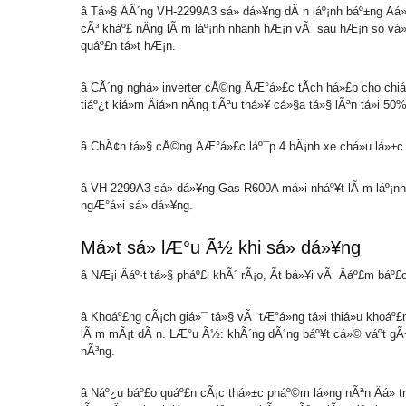
â Tá»§ ÄÃ´ng VH-2299A3 sá»­ dá»¥ng dÃ n láº¡nh báº±ng Äá»
cÃ³ kháº£ nÄng lÃ m láº¡nh nhanh hÆ¡n vÃ sau hÆ¡n so vá
quáº£n tá»t hÆ¡n.
â CÃ´ng nghá» inverter cÅ©ng ÄÆ°á»£c tÃ­ch há»£p cho ch
tiáº¿t kiá»m Äiá»n nÄng tiÃªu thá»¥ cá»§a tá»§ lÃªn tá»i 5
â ChÃ¢n tá»§ cÅ©ng ÄÆ°á»£c láº¯p 4 bÃ¡nh xe chá»u lá»±c Ä
â VH-2299A3 sá»­ dá»¥ng Gas R600A má»i nháº¥t lÃ m láº¡nh 
ngÆ°á»i sá»­ dá»¥ng.
Má»t sá» lÆ°u Ã½ khi sá»­ dá»¥ng
â NÆ¡i Äáº·t tá»§ pháº£i khÃ´ rÃ¡o, Ã­t bá»¥i vÃ Äáº£m báº
â Khoáº£ng cÃ¡ch giá»¯ tá»§ vÃ tÆ°á»ng tá»i thiá»u khoá
lÃ m mÃ¡t dÃ n. LÆ°u Ã½: khÃ´ng dÃ¹ng báº¥t cá»© váº­t gÃ¬
nÃ³ng.
â Náº¿u báº£o quáº£n cÃ¡c thá»±c pháº©m lá»ng nÃªn Äá» tro