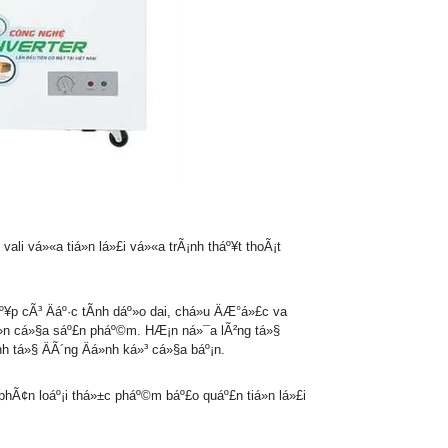
 vali vá»«a tiá»n lá»£i vá»«a trÃ¡nh tháº¥t thoÃ¡t
¥p cÃ³ Äáº·c tÃ­nh dáº»o dai, chá»u ÄÆ°á»£c va
 bá»n cá»§a sáº£n pháº©m. HÆ¡n ná»¯a lÃ²ng tá»§
inh tá»§ ÄÃ´ng Äá»nh ká»³ cá»§a báº¡n.
¡n phÃ¢n loáº¡i thá»±c pháº©m báº£o quáº£n tiá»n lá»£i