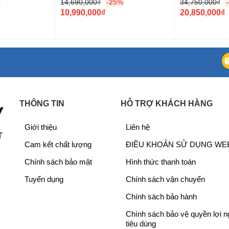
14,690,000
₫
-25%
34,750,000
₫
G
G
10,990,000
₫
20,850,000
₫
i
G
i
G
á
i
á
i
g
á
g
á
ố
h
ố
h
c
i
c
i
l
ệ
l
ệ
à
n
à
n
THÔNG TIN
HỖ TRỢ KHÁCH HÀNG
:
t
:
t
1
ạ
3
ạ
Giới thiệu
Liên hệ
4
i
4
i
T
Cam kết chất lượng
ĐIỀU KHOẢN SỬ DỤNG WE
,
l
,
l
6
à
7
à
Chính sách bảo mật
Hình thức thanh toán
9
:
5
:
Tuyển dụng
Chính sách vận chuyển
0
1
0
2
,
0
,
0
Chính sách bảo hành
0
,
0
,
Chính sách bảo vệ quyền lợi 
0
9
0
8
tiêu dùng