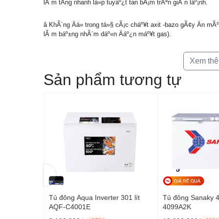
lÃ m tÄng nhanh lá»p tuyáº¿t tan bÃ¡m trÃªn giÃ n láº¡nh.
â KhÃ´ng Äá» trong tá»§ cÃ¡c cháº¥t axit -bazo gÃ¢y Än mÃ²n
lÃ m báº±ng nhÃ´m dáº«n Äáº¿n máº¥t gas).
Xem th
Sản phẩm tương tự
 118 lít VH-
Tủ đông Aqua Inverter 301 lít
Tủ đông Sanaky 40
AQF-C4001E
4099A2K