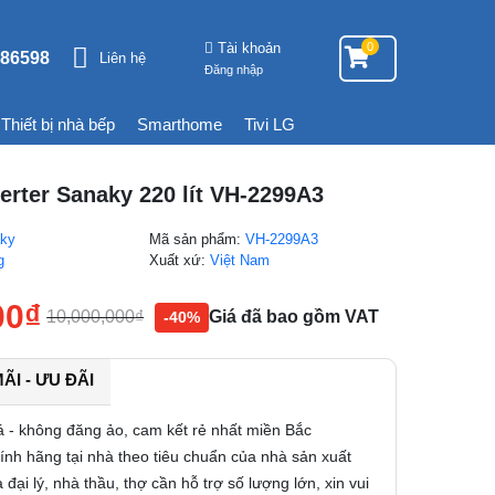
Tài khoản
0
86598
Liên hệ
Đăng nhập
Thiết bị nhà bếp
Smarthome
Tivi LG
erter Sanaky 220 lít VH-2299A3
ky
Mã sản phẩm:
VH-2299A3
g
Xuất xứ:
Việt Nam
00
₫
10,000,000
₫
Giá đã bao gồm VAT
-40%
I - ƯU ĐÃI
á - không đăng ảo, cam kết rẻ nhất miền Bắc
nh hãng tại nhà theo tiêu chuẩn của nhà sản xuất
 đại lý, nhà thầu, thợ cần hỗ trợ số lượng lớn, xin vui