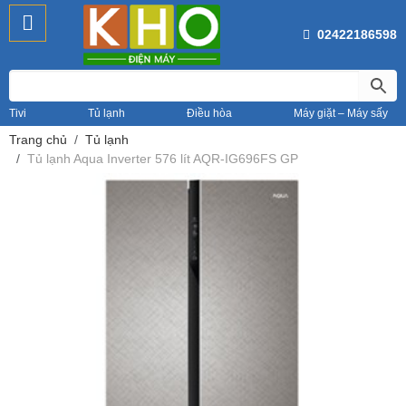
02422186598
Tivi
Tủ lạnh
Điều hòa
Máy giặt – Máy sấy
Trang chủ
Tủ lạnh
Tủ lạnh Aqua Inverter 576 lít AQR-IG696FS GP