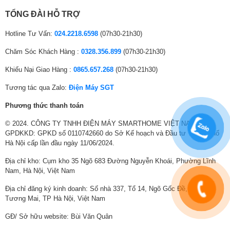
TỔNG ĐÀI HỖ TRỢ
Hotline Tư Vấn:
024.2218.6598
(07h30-21h30)
Chăm Sóc Khách Hàng :
0328.356.899
(07h30-21h30)
Ngăn nấm mốc hình thành với chức năng
Khiếu Nại Giao Hàng :
0865.657.268
(07h30-21h30)
Holiday
Tương tác qua Zalo:
Điện Máy SGT
Với chức năng Holiday, ngay cả khi bạn không sử dụng trong thời gian
dài, tủ lạnh cũng sẽ không bị nấm mốc gây mùi “tấn công”. Nhờ vậy, tủ
Phương thức thanh toán
luôn khô thonág. đảm bảo cho thực phẩm được thơm ngon lâu, đồng
© 2024. CÔNG TY TNHH ĐIỆN MÁY SMARTHOME VIỆT NAM.
thời góp phần tiết kiệm điện hơn cho gia đình.
GPDKKD: GPKD số 0110742660 do Sở Kế hoạch và Đầu tư Thành phố
Hà Nội cấp lần đầu ngày 11/06/2024.
Địa chỉ kho: Cụm kho 35 Ngõ 683 Đường Nguyễn Khoái, Phường Lĩnh
Nam, Hà Nội, Việt Nam
Địa chỉ đăng ký kinh doanh: Số nhà 337, Tổ 14, Ngõ Gốc Đề, Phường
Tương Mai, TP Hà Nội, Việt Nam
GĐ/ Sở hữu website: Bùi Văn Quân