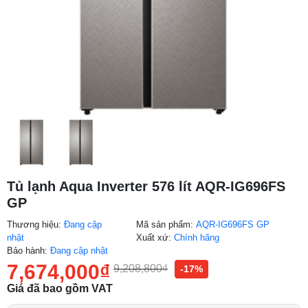
Tủ lạnh Aqua Inverter 576 lít AQR-IG696FS
GP
Thương hiệu:
Đang cập
Mã sản phẩm:
AQR-IG696FS GP
nhật
Xuất xứ:
Chính hãng
Bảo hành:
Đang cập nhật
7,674,000
₫
9,208,800
₫
-17%
Giá đã bao gồm VAT