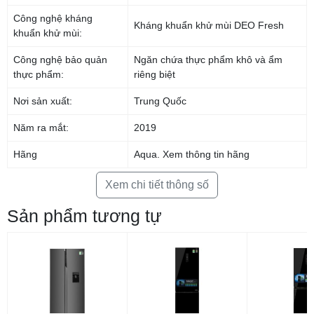
Công nghệ kháng
Kháng khuẩn khử mùi DEO Fresh
khuẩn khử mùi:
Công nghệ bảo quản
Ngăn chứa thực phẩm khô và ẩm
thực phẩm:
riêng biệt
Nơi sản xuất:
Trung Quốc
Năm ra mắt:
2019
Hãng
Aqua.
Xem thông tin hãng
Cho thực phẩm tươi ngon lâu hơn với công
Xem chi tiết thông số
nghệ làm lạnh đa chiều 360 độ
Sản phẩm tương tự
Tủ lạnh Aqua Sanyo với hệ thống
luồng khí lạnh đa chiều 360 độ
giúp
thực phẩm được làm lạnh nhanh chóng và đồng đều nhờ hơi lạnh lan tỏa
đến mọi ngóc ngách bên trong tủ, nhờ vậy thực phẩm sẽ được tươi ngon
lâu hơn trong suốt thời gian bảo quản.