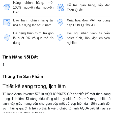
Hàng chính hãng, mới
Hỗ trợ giao hàng, lắp đặt
100%, nguyên đai, nguyên
Toàn Quốc
kiện
Bảo hành chính hãng tại
Xuất hóa đơn VAT và cung
nơi sử dụng lên tới 3 năm
cấp CO/CQ đầy đủ
Đa dạng hình thức trả góp
Đội ngũ nhân viên tư vấn
lãi suất 0% và qua thẻ tín
nhiệt tình, lắp đặt chuyên
dụng
nghiệp
Tính Năng Nổi Bật
1
Thông Tin Sản Phẩm
Thiết kế sang trọng, lịch lãm
Tủ lạnh Aqua Inverter 576 lít AQR-IG696FS GP có thiết kế mặt thép sang
trọng, lịch lãm. Đi cùng kiểu dáng side by side 2 cửa mở rộng, chiếc tủ
lạnh này giúp mang đến cho gian bếp một vẻ đẹp hiện đại. Bên cạnh đó,
với những gia đình trên 5 thành viên, chiếc tủ lạnh AQUA 576 lít này sẽ