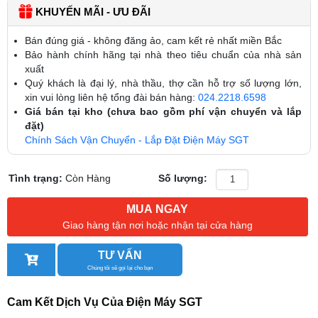
KHUYẾN MÃI - ƯU ĐÃI
Bán đúng giá - không đăng ảo, cam kết rẻ nhất miền Bắc
Bảo hành chính hãng tại nhà theo tiêu chuẩn của nhà sản
xuất
Quý khách là đại lý, nhà thầu, thợ cần hỗ trợ số lượng lớn,
xin vui lòng liên hệ tổng đài bán hàng:
024.2218.6598
Giá bán tại kho (chưa bao gồm phí vận chuyển và lắp
đặt)
Chính Sách Vận Chuyển - Lắp Đặt Điện Máy SGT
Tình trạng:
Còn Hàng
Số lượng:
MUA NGAY
Giao hàng tận nơi hoặc nhận tại cửa hàng
TƯ VẤN
Chúng tôi sẽ gọi lại cho bạn
Cam Kết Dịch Vụ Của Điện Máy SGT