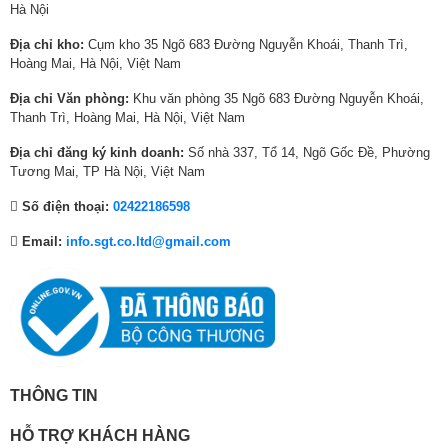
Hà Nội
0
0
0
2
0
8
0
0
0
7
0
5
Địa chỉ kho:
Cụm kho 35 Ngõ 683 Đường Nguyễn Khoái, Thanh Trì,
0
0
₫
0
₫
0
Hoàng Mai, Hà Nội, Việt Nam
₫
,
.
,
.
,
Địa chỉ Văn phòng:
Khu văn phòng 35 Ngõ 683 Đường Nguyễn Khoái,
.
0
0
0
Thanh Trì, Hoàng Mai, Hà Nội, Việt Nam
0
0
0
0
0
0
Địa chỉ đăng ký kinh doanh:
Số nhà 337, Tổ 14, Ngõ Gốc Đề, Phường
₫
₫
₫
Tương Mai, TP Hà Nội, Việt Nam
Loại bỏ vi khuẩn và mùi hôi nhờ công nghệ
.
.
.
kháng khuẩn khử mùi DEO Fresh
Số điện thoại:
02422186598
Nhờ công nghệ DEO Fresh với các Ion bạc Ag , tủ lạnh giúp loại bỏ vi
Email:
info.sgt.co.ltd@gmail.com
khuẩn cũng như mùi hôi khó chịu do thực phẩm gây ra, trả lại bầu không
gian trong lành, sạch khuẩn cho thực phẩm bên trong tủ.
THÔNG TIN
HỖ TRỢ KHÁCH HÀNG