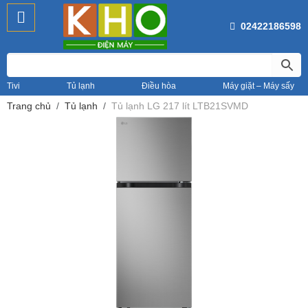
02422186598
Tivi
Tủ lạnh
Điều hòa
Máy giặt – Máy sấy
Trang chủ
Tủ lạnh
Tủ lạnh LG 217 lít LTB21SVMD