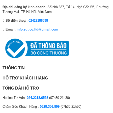
0
0
0
Công nghệ làm lạnh + công nghệ bảo quản
0
0
0
Địa chỉ đăng ký kinh doanh:
Số nhà 337, Tổ 14, Ngõ Gốc Đề, Phường
thực phẩm
₫
0
₫
Tương Mai, TP Hà Nội, Việt Nam
.
₫
.
– Tủ lạnh LG được trang bị công nghệ làm lạnh đa chiều
Multi Air Flow
Số điện thoại:
02422186598
.
giúp phân bổ khí lạnh đều khắp tủ, đảm bảo nhiệt độ ổn định cho từng
ngăn.
Email:
info.sgt.co.ltd@gmail.com
– Công nghệ LINEARCooling giúp duy trì nhiệt độ ổn định với độ dao
động thấp, giúp thực phẩm tươi lâu hơn so với các tủ lạnh thông
thường.
Xem thêm: Chứng nhận công nghệ trên tủ lạnh LG
THÔNG TIN
HỖ TRỢ KHÁCH HÀNG
TỔNG ĐÀI HỖ TRỢ
Hotline Tư Vấn:
024.2218.6598
(07h30-21h30)
Chăm Sóc Khách Hàng :
0328.356.899
(07h30-21h30)