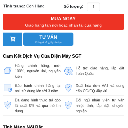
Tình trạng:
Còn Hàng
Số lượng:
MUA NGAY
Giao hàng tận nơi hoặc nhận tại cửa hàng
TƯ VẤN
Chúng tôi sẽ gọi lại cho bạn
Cam Kết Dịch Vụ Của Điện Máy SGT
Hàng chính hãng, mới
Hỗ trợ giao hàng, lắp đặt
100%, nguyên đai, nguyên
Toàn Quốc
kiện
Bảo hành chính hãng tại
Xuất hóa đơn VAT và cung
nơi sử dụng lên tới 3 năm
cấp CO/CQ đầy đủ
Đa dạng hình thức trả góp
Đội ngũ nhân viên tư vấn
lãi suất 0% và qua thẻ tín
nhiệt tình, lắp đặt chuyên
dụng
nghiệp
Tính Năng Nổi Bật