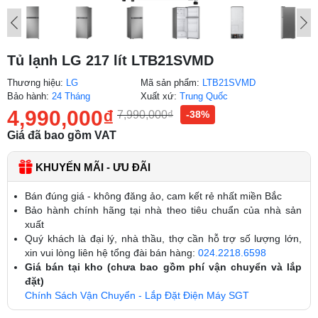
Tủ lạnh LG 217 lít LTB21SVMD
Thương hiệu:
LG
Mã sản phẩm:
LTB21SVMD
Bảo hành:
24 Tháng
Xuất xứ:
Trung Quốc
4,990,000
₫
7,990,000
₫
-38%
Giá đã bao gồm VAT
KHUYẾN MÃI - ƯU ĐÃI
Bán đúng giá - không đăng ảo, cam kết rẻ nhất miền Bắc
Bảo hành chính hãng tại nhà theo tiêu chuẩn của nhà sản
xuất
Quý khách là đại lý, nhà thầu, thợ cần hỗ trợ số lượng lớn,
xin vui lòng liên hệ tổng đài bán hàng:
024.2218.6598
Giá bán tại kho (chưa bao gồm phí vận chuyển và lắp
đặt)
Chính Sách Vận Chuyển - Lắp Đặt Điện Máy SGT