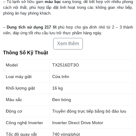
– Tủ lạnh sở hữu gam
màu bạc
sang trọng, dễ kết hợp với nhiều phong
cách nội thất, phù hợp lắp đặt linh hoạt trong các không gian như bếp,
phòng ăn hay phòng khách.
–
Dung tích sử dụng 217 lít
phù hợp cho gia đình nhỏ từ 2 – 3 thành
viên, đáp ứng tốt nhu cầu lưu trữ thực phẩm hàng ngày.
Xem thêm
Thông Số Kỹ Thuật
Model
TX2516DT3O
Loại máy giặt
Cửa trên
Khối lượng giặt
16 kg
Màu sắc
Đen bóng
Động cơ
Truyền động trực tiếp bằng bộ đảo lưu
Công nghệ Inverter
Inverter Direct Drive Motor
*Hình ảnh chỉ mang tính chất minh hoạ
Tốc độ quay vắt
740 vòng/phút