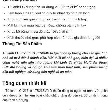
Tủ lạnh LG dung tích sử dụng 217 lít, thiết kế sang trọng
Làm lạnh Linear Cooling duy trì nhiệt độ ổn định hơn
Khử mùi hiệu quả với bộ lọc than hoạt tính tích hợp
Mặt kim loại màu bạc bền đẹp, chống bám vân tay
Khay kệ bằng nhựa dễ tháo rời và vệ sinh
Kích thước nhỏ gọn, phù hợp căn hộ hoặc gia đình ít người
Thông Tin Sản Phẩm
Tủ lạnh LG 217 lít LTB21SVMD là lựa chọn lý tưởng cho các gia đình
nhỏ có từ 2 đến 3 thành viên. Với thiết kế nhỏ gọn, hiện đại và nhiều
công nghệ tiên tiến như luồng khí lạnh đa chiều Multi Air Flow,
LINEARCooling và bộ lọc khử mùi than hoạt tính, sản phẩm mang
đến trải nghiệm sử dụng tiện nghi và an toàn.
Tổng quan thiết kế
– Tủ lạnh LG 217 lít LTB21SVMD thuộc dòng tủ ngăn đá trên, với phần
cửa được làm từ
kim loại
chắc chắn, tăng độ bền và độ ổn định trong
quá trình sử dụng.