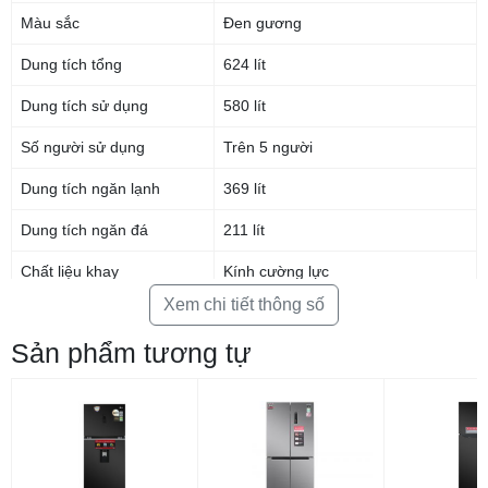
Màu sắc
Đen gương
Dung tích tổng
624 lít
Dung tích sử dụng
580 lít
Số người sử dụng
Trên 5 người
Dung tích ngăn lạnh
369 lít
Linear Cooling duy trì độ tươi ngon lâu hơn
Dung tích ngăn đá
211 lít
Công nghệ Linear Cooling giúp kiểm soát sự dao động nhiệt độ bên trong
tủ lạnh, tạo môi trường bảo quản ổn định hơn cho thực phẩm. Nhờ duy
Chất liệu khay
Kính cường lực
trì nhiệt độ đều đặn, thực phẩm giữ được độ tươi ngon và hương vị tự
nhiên trong thời gian dài hơn.
Xem chi tiết thông số
Chất liệu cửa tủ
Gương
Sản phẩm tương tự
Công nghệ làm lạnh
Linear Cooling
Multi-Air Flow làm lạnh đa chiều
Công nghệ bảo quản thực
FreshBalancer
phẩm