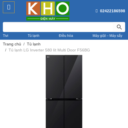
02422186598
Tivi
Tủ lạnh
Điều hòa
Máy giặt – Máy sấy
Trang chủ
Tủ lạnh
Tủ lạnh LG Inverter 580 lít Multi Door F56BG