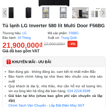
Tủ lạnh LG Inverter 580 lít Multi Door F56BG
Thương hiệu:
LG
Mã sản phẩm:
F56BG
Bảo hành:
24 Tháng
Xuất xứ:
Trung Quốc
21,900,000
₫
22,900,000
₫
-4%
Giá đã bao gồm VAT
KHUYẾN MÃI - ƯU ĐÃI
Bán đúng giá - không đăng ảo, cam kết rẻ nhất miền Bắc
Bảo hành chính hãng tại nhà theo tiêu chuẩn của nhà sản
xuất
Quý khách là đại lý, nhà thầu, thợ cần hỗ trợ số lượng lớn,
xin vui lòng liên hệ tổng đài bán hàng:
024.2218.6598
Giá bán tại kho (chưa bao gồm phí vận chuyển và lắp
đặt)
Chính Sách Vận Chuyển - Lắp Đặt Điện Máy SGT