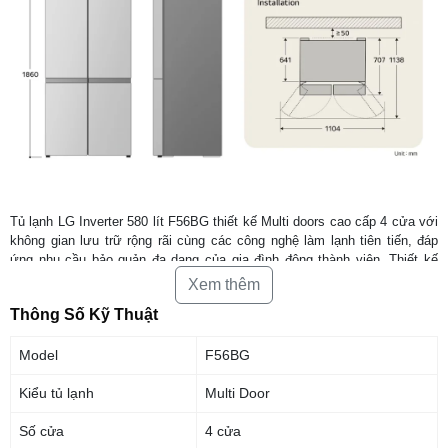
Tủ lạnh LG Inverter 580 lít F56BG thiết kế Multi doors cao cấp 4 cửa với
không gian lưu trữ rộng rãi cùng các công nghệ làm lạnh tiên tiến, đáp
ứng nhu cầu bảo quản đa dạng của gia đình đông thành viên. Thiết kế
hiện đại kết hợp khả năng vận hành tiết kiệm điện giúp sản phẩm trở
Xem thêm
thành lựa chọn phù hợp cho nhu cầu sử dụng hằng ngày.
Thông Số Kỹ Thuật
Model
F56BG
Kiểu tủ lạnh
Multi Door
Số cửa
4 cửa