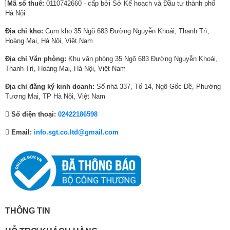
Thương hiệu
LG
Mã số thuế:
0110742660 - cấp bởi Sở Kế hoạch và Đầu tư thành phố
,
,
4
,
0
,
Hà Nội
8
0
0
0
0
5
Xuất xứ thương hiệu
Hàn Quốc
0
0
0
0
0
0
Địa chỉ kho:
Cụm kho 35 Ngõ 683 Đường Nguyễn Khoái, Thanh Trì,
0
9
₫
2
₫
0
Sản xuất tại
Trung Quốc
Hoàng Mai, Hà Nội, Việt Nam
₫
,
.
,
.
,
Địa chỉ Văn phòng:
Khu văn phòng 35 Ngõ 683 Đường Nguyễn Khoái,
Năm ra mắt
2026
.
0
0
0
Thanh Trì, Hoàng Mai, Hà Nội, Việt Nam
Bộ lọc than hoạt tính hỗ trợ khử mùi hiệu
0
0
0
Bảo hành
24 tháng
quả
0
0
0
Địa chỉ đăng ký kinh doanh:
Số nhà 337, Tổ 14, Ngõ Gốc Đề, Phường
₫
₫
₫
Tương Mai, TP Hà Nội, Việt Nam
Tủ lạnh LG Inverter 580 lít F56BG được trang bị bộ lọc than hoạt tính
.
.
.
giúp hạn chế mùi phát sinh từ thực phẩm. Không gian bên trong tủ luôn
Số điện thoại:
02422186598
thông thoáng hơn, góp phần giữ trọn hương vị riêng của từng loại thực
phẩm.
Email:
info.sgt.co.ltd@gmail.com
THÔNG TIN