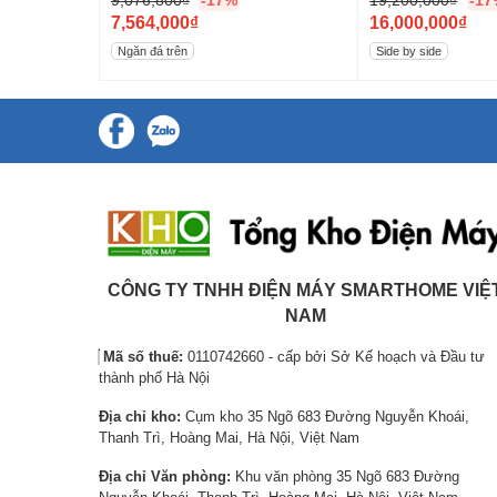
9,076,800
₫
-17%
19,200,000
₫
-17
G
G
7,564,000
₫
16,000,000
₫
i
G
i
G
Ngăn đá trên
Side by side
á
i
á
i
g
á
g
á
ố
h
ố
h
c
i
c
i
l
ệ
l
ệ
à
n
à
n
:
t
:
t
9
ạ
1
ạ
,
i
9
i
CÔNG TY TNHH ĐIỆN MÁY SMARTHOME VIỆ
0
l
,
l
NAM
7
à
2
à
Tiá»n lá»£i hÆ¡n vá»i ngÄn lÃ m láº¡n
Mã số thuế:
0110742660 - cấp bởi Sở Kế hoạch và Đầu tư
6
:
0
:
thành phố Hà Nội
Chiáº¿c tá»§ láº¡nh Panasonic nÃ y sáº½ giÃºp báº¡n cÃ³ n
,
7
0
1
sá»­ dá»¥ng Än liá»n cáº§n lÃ m láº¡nh cá»±c nhanh vá»i 
Địa chỉ kho:
Cụm kho 35 Ngõ 683 Đường Nguyễn Khoái,
8
,
,
6
giá»¯ nhiá»t Äá» chá» cÃ³ 2 Äá» C, giÃºp thá»±c pháº©m l
Thanh Trì, Hoàng Mai, Hà Nội, Việt Nam
0
5
0
,
0
6
0
0
Địa chỉ Văn phòng:
Khu văn phòng 35 Ngõ 683 Đường