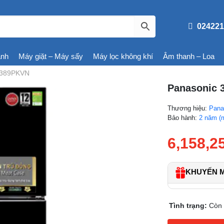
024221
ạnh
Máy giặt – Máy sấy
Máy lọc không khí
Âm thanh – Loa
BL389PKVN
Panasonic 3
Thương hiệu:
Pana
Bảo hành:
2 năm (
6,158,2
KHUYẾN MÃ
Tình trạng:
Còn