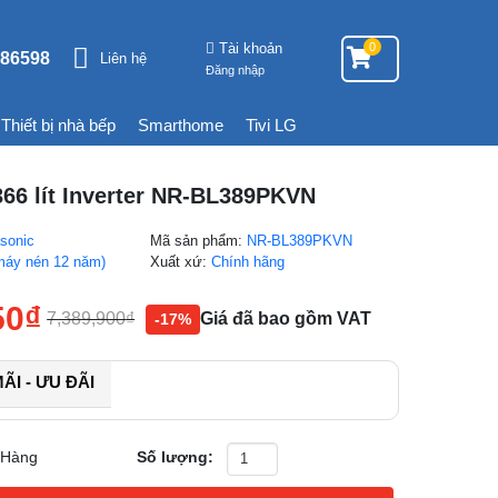
Tài khoản
0
86598
Liên hệ
Đăng nhập
Thiết bị nhà bếp
Smarthome
Tivi LG
66 lít Inverter NR-BL389PKVN
sonic
Mã sản phẩm:
NR-BL389PKVN
máy nén 12 năm)
Xuất xứ:
Chính hãng
50
₫
7,389,900
₫
Giá đã bao gồm VAT
-17%
I - ƯU ĐÃI
 Hàng
Số lượng: