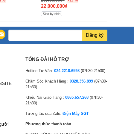
17%
26,400,000
₫
-17%
3,600,000
₫
G
G
22,000,000
₫
3,000,000
i
G
i
G
Side by side
Ngăn đá trên
á
i
á
i
g
á
g
á
ố
h
ố
h
Đăng ký
c
i
c
i
l
ệ
l
ệ
à
n
à
n
TỔNG ĐÀI HỖ TRỢ
:
t
:
t
2
ạ
3
ạ
Hotline Tư Vấn:
024.2218.6598
(07h30-21h30)
6
i
,
i
Chăm Sóc Khách Hàng :
0328.356.899
(07h30-
BSITE
,
l
6
l
21h30)
4
à
0
à
Khiếu Nại Giao Hàng :
0865.657.268
(07h30-
0
:
0
:
21h30)
0
2
,
3
,
2
0
,
Tương tác qua Zalo:
Điện Máy SGT
0
,
0
0
người
Phương thức thanh toán
0
0
0
0