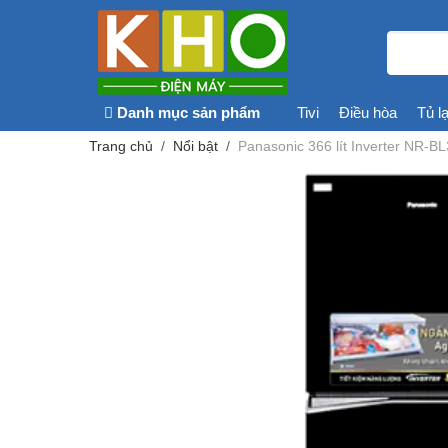
Danh mục sản phẩm
Tivi
Điều hòa
Tủ l
Trang chủ
Nổi bật
Panasonic 366 lít Inverter NR-