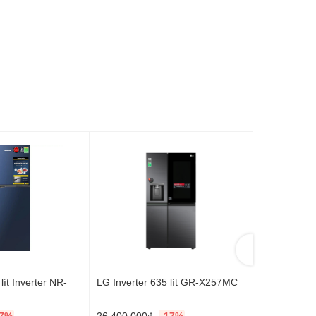
ít Inverter NR-
LG Inverter 635 lít GR-X257MC
Panasonic In
BA190PPV