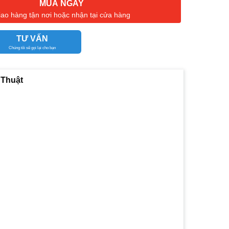
MUA NGAY
iao hàng tận nơi hoặc nhận tại cửa hàng
TƯ VẤN
Chúng tôi sẽ gọi lại cho bạn
 Thuật