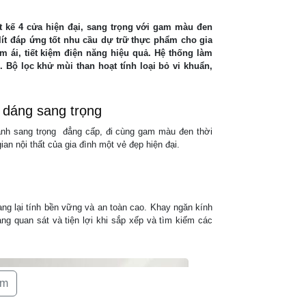
MỨC ĐIỆN NĂ
ết kế 4 cửa hiện đại, sang trọng với gam màu đen
lít đáp ứng tốt nhu cầu dự trữ thực phẩm cho gia
Công suất tiê
 ái, tiết kiệm điện năng hiệu quả. Hệ thống làm
công bố theo
 Bộ lọc khử mùi than hoạt tính loại bỏ vi khuẩn,
Công nghệ ti
điện:
u dáng sang trọng
Công nghệ ti
cánh sang trọng đẳng cấp, đi cùng gam màu đen thời
điện khác
ian nội thất của gia đình một vẻ đẹp hiện đại.
CÔNG NGHỆ 
Công nghệ là
g lại tính bền vững và an toàn cao. Khay ngăn kính
Máy nén
ng quan sát và tiện lợi khi sắp xếp và tìm kiếm các
Môi chấy làm
Loại dàn lạn
êm
Công nghệ k