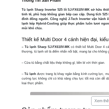
Thông Tin Sản Phẩm
Tủ lạnh Sharp Inverter 525 lít SJ-FX610V-MK sở hữu thi
tinh tế, phù hợp không gian bếp cao cấp. Dung tích 525 
đình đông người. Công nghệ J-Tech Inverter vận hành êm
lạnh kép Hybrid-Cooling giúp thực phẩm luôn tươi ngon.
mùi khó chịu.
Thiết kế Multi Door 4 cánh hiện đại, kiể
– Tủ lạnh Sharp SJ-FX610V-MK
có thiết kế Multi Door 4 
thượng, tủ lạnh sẽ là điểm nhấn nổi bật, mang lại cho không g
– Cửa tủ bằng chất liệu thép không gỉ, bền bỉ với thời gian.
–
Tủ lạnh
được trang bị khay ngăn bằng kính cường lực, man
cường lực không chỉ có khả năng chịu lực tốt mà còn dễ dà
loại thực phẩm.
Xem th