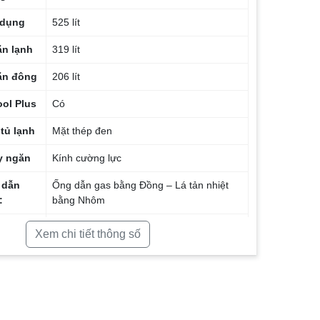
 dụng
525 lít
ăn lạnh
319 lít
ăn đông
206 lít
ool Plus
Có
 tủ lạnh
Mặt thép đen
y ngăn
Kính cường lực
 dẫn
Ống dẫn gas bằng Đồng – Lá tản nhiệt
:
bằng Nhôm
2025
Xem chi tiết thông số
Trung Quốc
n tủ
24 tháng
y nén
10 năm