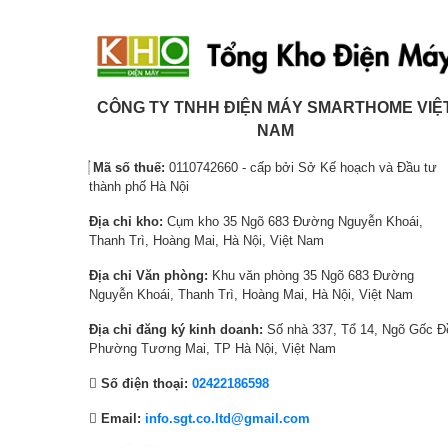
l
ệ
l
ệ
tươi ngon trong suốt quá trình bảo quản.
à
n
à
n
:
t
:
t
–
Ngăn đông dung tích 206 lít
, được chia làm 2 ngăn trống
cấp đông tránh bị lẫn mùi.
4
ạ
9
ạ
,
i
,
i
CÔNG TY TNHH ĐIỆN MÁY SMARTHOME VIỆ
8
l
0
l
NAM
0
à
7
à
Mã số thuế:
0110742660 - cấp bởi Sở Kế hoạch và Đầu tư
0
:
6
:
thành phố Hà Nội
,
4
,
7
Địa chỉ kho:
Cụm kho 35 Ngõ 683 Đường Nguyễn Khoái,
0
,
8
,
Thanh Trì, Hoàng Mai, Hà Nội, Việt Nam
0
0
0
5
0
0
0
6
Địa chỉ Văn phòng:
Khu văn phòng 35 Ngõ 683 Đường
Nguyễn Khoái, Thanh Trì, Hoàng Mai, Hà Nội, Việt Nam
₫
0
₫
4
.
,
.
,
Địa chỉ đăng ký kinh doanh:
Số nhà 337, Tổ 14, Ngõ Gốc Đ
0
0
Phường Tương Mai, TP Hà Nội, Việt Nam
0
0
Số điện thoại:
02422186598
0
0
₫
₫
Email:
info.sgt.co.ltd@gmail.com
.
.