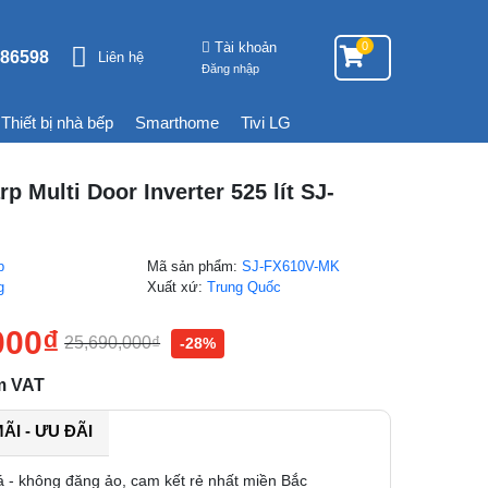
Tài khoản
0
86598
Liên hệ
Đăng nhập
Thiết bị nhà bếp
Smarthome
Tivi LG
p Multi Door Inverter 525 lít SJ-
p
Mã sản phẩm:
SJ-FX610V-MK
g
Xuất xứ:
Trung Quốc
000
₫
25,690,000
₫
-28%
m VAT
I - ƯU ĐÃI
á - không đăng ảo, cam kết rẻ nhất miền Bắc