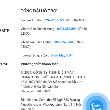
l
ệ
l
ệ
cm – Cao 172 cm – Nặng 100 kg
à
n
à
n
TỔNG ĐÀI HỖ TRỢ
à khối
:
t
:
t
Trọng lượng đóng thùng: 110Kg
6
ạ
8
ạ
Hotline Tư Vấn:
024.2218.6598
(07h30-21h30)
,
i
,
i
t
Sharp
Chăm Sóc Khách Hàng :
0328.356.899
(07h30-
BSITE
3
l
0
l
21h30)
6
à
4
à
Khiếu Nại Giao Hàng :
0865.657.268
(07h30-
4
:
6
:
21h30)
,
5
,
6
8
,
0
,
Tương tác qua Zalo:
Điện Máy SGT
0
3
0
7
người
Phương thức thanh toán
0
0
0
0
© 2024. CÔNG TY TNHH ĐIỆN MÁY
₫
4
₫
5
SMARTHOME VIỆT NAM. GPDKKD: GPKD
.
,
.
,
số 0110742660 do Sở Kế hoạch và Đầu tư
0
0
Thành phố Hà Nội cấp lần
0
0
đầu ngày 11/06/2024.
0
0
Địa chỉ kho: Cụm kho 35 Ngõ 683 Đường
₫
₫
Nguyễn Khoái, Phường Lĩnh Nam, Hà Nội,
.
.
Việt Nam