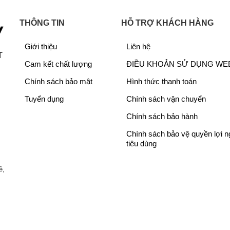
l
ệ
l
ệ
lượng
à
n
à
n
THÔNG TIN
HỖ TRỢ KHÁCH HÀNG
Kích thước v
:
t
:
t
 và 4 ngăn kín, giúp phân loại và bảo quản thực phẩm
lượng kiện
9
ạ
3
ạ
Giới thiệu
Liên hệ
,
i
6
i
T
Hãng sản xuấ
Cam kết chất lượng
ĐIỀU KHOẢN SỬ DỤNG WE
6
l
,
l
0
à
0
à
Chính sách bảo mật
Hình thức thanh toán
0
:
0
:
Tuyển dụng
Chính sách vận chuyển
,
8
0
3
0
,
,
0
Chính sách bảo hành
0
0
0
,
Chính sách bảo vệ quyền lợi 
0
0
0
0
tiêu dùng
₫
0
0
0
.
,
₫
0
ề,
0
.
,
0
0
0
0
₫
0
.
₫