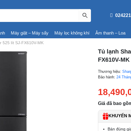
024221
ạnh
Máy giặt – Máy sấy
Máy lọc không khí
Âm thanh – Loa
er 525 lít SJ-FX610V-MK
Tủ lạnh Shar
FX610V-MK
Thương hiệu:
Shar
Bảo hành:
24 Thán
18,490,
Giá đã bao gồ
KHUYẾN MÃ
Bán đúng gi