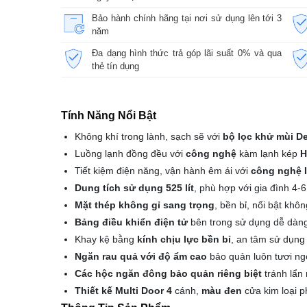
Bảo hành chính hãng tại nơi sử dụng lên tới 3
năm
Đa dạng hình thức trả góp lãi suất 0% và qua
thẻ tín dụng
Tính Năng Nổi Bật
Không khí trong lành, sạch sẽ với
bộ lọc khử mùi D
Luồng lạnh đồng đều với
công nghệ
kàm lạnh kép
H
Tiết kiệm điện năng, vận hành êm ái với
công nghệ I
Dung tích sử dụng 525 lít
, phù hợp với gia đình 4-6
Mặt thép không gỉ sang trọng
, bền bỉ, nổi bật khôn
Bảng điều khiển điện tử
bên trong sử dụng dễ dàn
Khay kệ bằng
kính chịu lực bền bỉ
, an tâm sử dụng
Ngăn rau quả với độ ẩm cao
bảo quản luôn tươi n
Các hộc ngăn đông bảo quản riêng biệt
tránh lẩn
Thiết kế Multi Door 4
cánh,
màu đen
cửa kim loại p