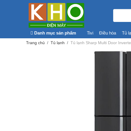
Danh mục sản phẩm
Tivi
Điều hòa
Tủ l
Trang chủ
Tủ lạnh
Tủ lạnh Sharp Multi Door Invert